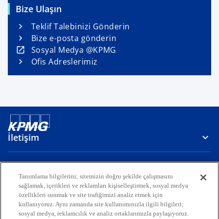
s
n
Bize Ulaşın
i
a
n
Teklif Talebinizi Gönderin
n
a
Bize e-posta gönderin
e
n
o
Sosyal Medya @KPMG
w
e
p
Ofis Adreslerimiz
t
w
e
a
t
n
b
a
s
b
i
n
a
İletişim
n
e
w
Medya
Tanımlama bilgilerini; sitemizin doğru şekilde çalışmasını
t
sağlamak, içerikleri ve reklamları kişiselleştirmek, sosyal medya
a
özellikleri sunmak ve site trafiğimizi analiz etmek için
Hakkımızda
b
kullanıyoruz. Aynı zamanda site kullanımınızla ilgili bilgileri;
sosyal medya, reklamcılık ve analiz ortaklarımızla paylaşıyoruz.