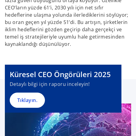
fazla güven duyduğunu ortaya koyuyor. Özellikle
CEO’ların yüzde 61’i, 2030 yılı için net sıfır
hedeflerine ulaşma yolunda ilerlediklerini söylüyor;
bu oran geçen yıl yüzde 51’di. Bu artışın, şirketlerin
iklim hedeflerini gözden geçirip daha gerçekçi ve
temel iş stratejileriyle uyumlu hale getirmesinden
kaynaklandığı düşünülüyor.
o
p
e
n
Küresel CEO Öngörüleri 2025
s
Detaylı bilgi için raporu inceleyin!
i
n
a
Tıklayın.
n
e
w
t