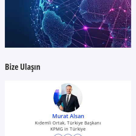
a
b
Bize Ulaşın
Murat Alsan
Kıdemli Ortak, Türkiye Başkanı
KPMG in Türkiye