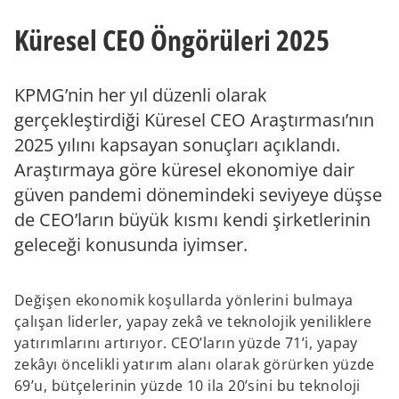
e
e
w
w
Küresel CEO Öngörüleri 2025
t
t
a
a
b
b
KPMG’nin her yıl düzenli olarak
gerçekleştirdiği Küresel CEO Araştırması’nın
2025 yılını kapsayan sonuçları açıklandı.
Araştırmaya göre küresel ekonomiye dair
güven pandemi dönemindeki seviyeye düşse
de CEO’ların büyük kısmı kendi şirketlerinin
geleceği konusunda iyimser.
Değişen ekonomik koşullarda yönlerini bulmaya
çalışan liderler, yapay zekâ ve teknolojik yeniliklere
yatırımlarını artırıyor. CEO’ların yüzde 71’i, yapay
zekâyı öncelikli yatırım alanı olarak görürken yüzde
69’u, bütçelerinin yüzde 10 ila 20’sini bu teknoloji