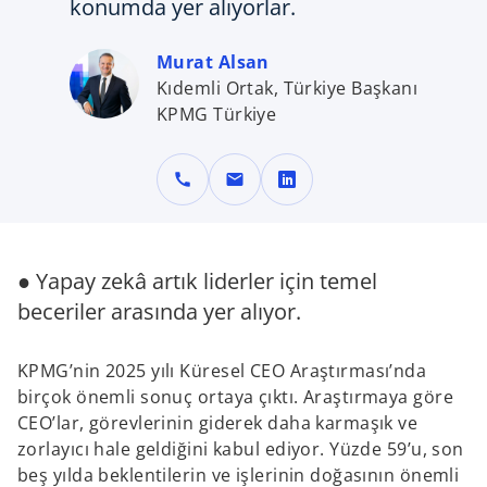
konumda yer alıyorlar.
Murat Alsan
Kıdemli Ortak, Türkiye Başkanı
KPMG Türkiye
call
mail
o
p
e
n
● Yapay zekâ artık liderler için temel
s
beceriler arasında yer alıyor.
i
n
KPMG’nin 2025 yılı Küresel CEO Araştırması’nda
a
birçok önemli sonuç ortaya çıktı. Araştırmaya göre
n
CEO’lar, görevlerinin giderek daha karmaşık ve
e
zorlayıcı hale geldiğini kabul ediyor. Yüzde 59’u, son
w
beş yılda beklentilerin ve işlerinin doğasının önemli
t