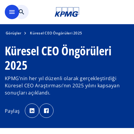
Ana içeriğe geç
menu
search
Görüşler
Küresel CEO Öngörüleri 2025
Küresel CEO Öngörüleri
2025
KPMG’nin her yıl düzenli olarak gerçekleştirdiği
Küresel CEO Araştırması’nın 2025 yılını kapsayan
sonuçları açıklandı.
o
o
p
p
Paylaş
e
e
n
n
s
s
i
i
n
n
a
a
n
n