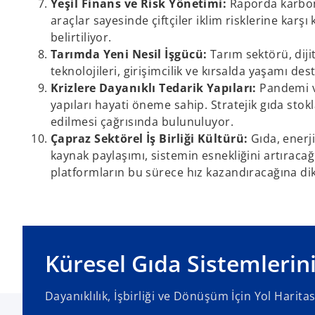
Yeşil Finans ve Risk Yönetimi:
Raporda karbon p
araçlar sayesinde çiftçiler iklim risklerine karş
belirtiliyor.
Tarımda Yeni Nesil İşgücü:
Tarım sektörü, diji
teknolojileri, girişimcilik ve kırsalda yaşamı des
Krizlere Dayanıklı Tedarik Yapıları:
Pandemi ve
yapıları hayati öneme sahip. Stratejik gıda stokla
edilmesi çağrısında bulunuluyor.
Çapraz Sektörel İş Birliği Kültürü:
Gıda, enerji
kaynak paylaşımı, sistemin esnekliğini artıracağ
platformların bu sürece hız kazandıracağına dik
o
p
e
Küresel Gıda Sistemlerin
n
s
Dayanıklılık, İşbirliği ve Dönüşüm İçin Yol Haritas
i