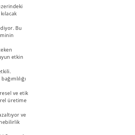
üzerindeki
 kılacak
ediyor. Bu
eminin
 çeken
uyun etkin
kili.
 bağımlılığı
esel ve etik
erel üretime
azaltıyor ve
ebilirlik