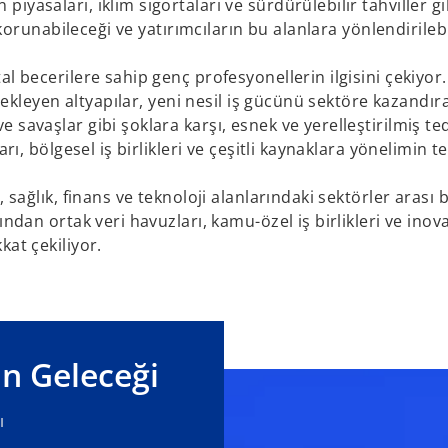
iyasaları, iklim sigortaları ve sürdürülebilir tahviller gi
ı korunabileceği ve yatırımcıların bu alanlara yönlendirileb
tal becerilere sahip genç profesyonellerin ilgisini çekiyor
tekleyen altyapılar, yeni nesil iş gücünü sektöre kazandıra
 savaşlar gibi şoklara karşı, esnek ve yerelleştirilmiş te
rı, bölgesel iş birlikleri ve çeşitli kaynaklara yönelimin te
, sağlık, finans ve teknoloji alanlarındaki sektörler arası b
ından ortak veri havuzları, kamu-özel iş birlikleri ve ino
kat çekiliyor.
in Geleceği
ı