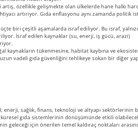
i artış, özellikle gelişmekte olan ülkelerde hane halkı ha
htiyacı artırıyor. Gıda enflasyonu aynı zamanda politik is
üçte biri çeşitli aşamalarda israf ediliyor. Bu israf, yaln
iyor. İsraf edilen kaynaklar (su, enerji, iş gücü, arazi)
riyor.
al kaynakların tükenmesine, habitat kaybına ve ekosist
 uzun vadeli gıda güvenliğini tehlikeye sokan bir diğer yap
nerji, sağlık, finans, teknoloji ve altyapı sektörlerinin b
 küresel gıda sistemlerinin dönüşümünde etkili olabilece
nin geleceği için önerilen temel kaldıraç noktaları arasın