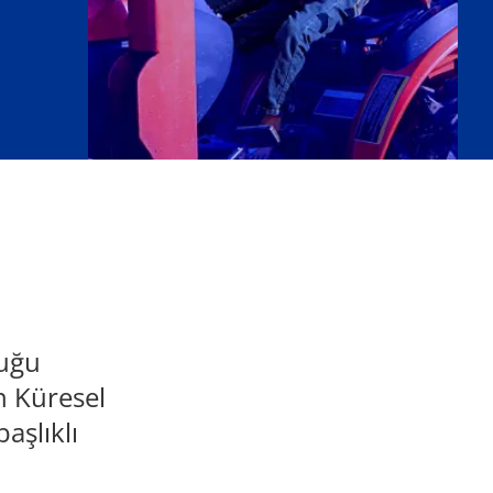
duğu
n Küresel
aşlıklı