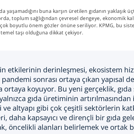
a yaşamadığını buna karşın üretilen gıdanın yaklaşık üçt
raporda, toplum sağlığından çevresel dengeye, ekonomik k
ğı çok boyutlu önem gözler önüne seriliyor. KPMG, bu sist
 temel taşı olduğuna dikkat çekiyor.
in etkilerinin derinleşmesi, ekosistem hi
e pandemi sonrası ortaya çıkan yapısal de
kça ortaya koyuyor. Bu yeni gerçeklik, gı
alnızca gıda üretiminin artırılmasından ib
ji ve altyapı gibi çok çeşitli sektörlerin k
eri, daha kapsayıcı ve dirençli bir gıda ge
 öncelikli alanları belirlemek ve ortak b