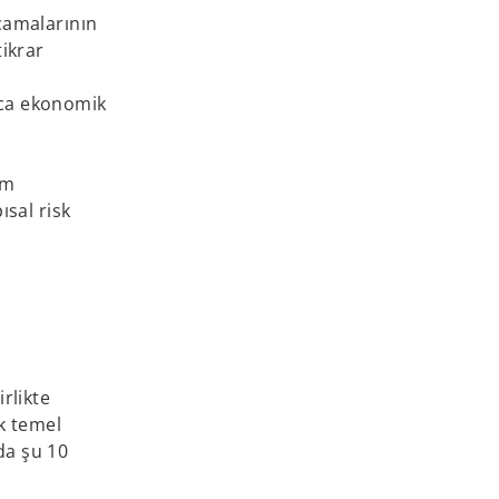
rcamalarının
tikrar
ızca ekonomik
em
ısal risk
irlikte
k temel
da şu 10