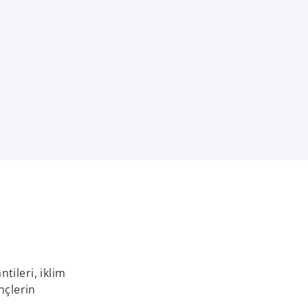
tileri, iklim
nçlerin