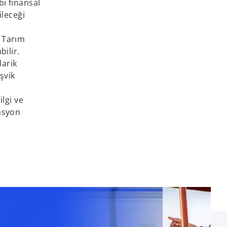
bi finansal
ileceği
. Tarım
bilir.
darik
şvik
ilgi ve
vasyon