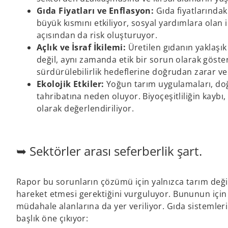
t
Gıda Fiyatları ve Enflasyon:
Gıda fiyatlarındak
a
büyük kısmını etkiliyor, sosyal yardımlara olan i
b
açısından da risk oluşturuyor.
Açlık ve İsraf İkilemi:
Üretilen gıdanın yaklaşık 
değil, aynı zamanda etik bir sorun olarak gösteril
sürdürülebilirlik hedeflerine doğrudan zarar ve
Ekolojik Etkiler:
Yoğun tarım uygulamaları, doğ
tahribatına neden oluyor. Biyoçeşitliliğin kaybı,
olarak değerlendiriliyor.
➥ Sektörler arası seferberlik şart.
Rapor bu sorunların çözümü için yalnızca tarım değil; e
hareket etmesi gerektiğini vurguluyor. Bununun için
müdahale alanlarına da yer veriliyor. Gıda sistemleri
başlık öne çıkıyor: