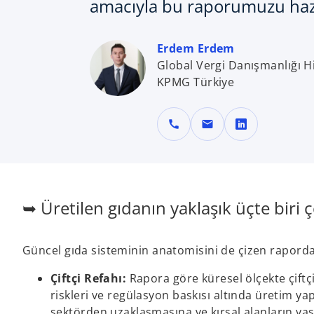
amacıyla bu raporumuzu hazı
Erdem Erdem
Global Vergi Danışmanlığı Hi
KPMG Türkiye
call
mail
o
p
e
n
s
➥ Üretilen gıdanın yaklaşık üçte biri ç
i
n
a
Güncel gıda sisteminin anatomisini de çizen raporda b
n
Çiftçi Refahı:
Rapora göre küresel ölçekte çiftçi
e
riskleri ve regülasyon baskısı altında üretim y
w
sektörden uzaklaşmasına ve kırsal alanların y