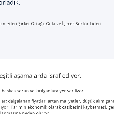
rladık.
zmetleri Şirket Ortağı, Gıda ve İçecek Sektör Lideri
eşitli aşamalarda israf ediyor.
aşlıca sorun ve kırılganlara yer veriliyor.
ler; dalgalanan fiyatlar, artan maliyetler, düşük alım garan
apıyor. Tarımın ekonomik olarak cazibesini kaybetmesi, ge
aşlanmasına neden oluyor.