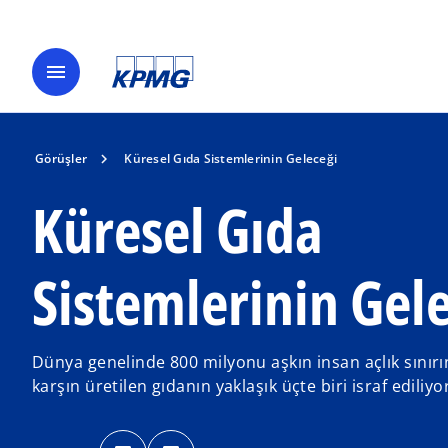
menu
Görüşler
Küresel Gıda Sistemlerinin Geleceği
Küresel Gıda
Sistemlerinin Gel
Dünya genelinde 800 milyonu aşkın insan açlık sını
karşın üretilen gıdanın yaklaşık üçte biri israf ediliyo
o
o
p
p