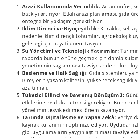
Arazi Kullanımında Verimlilik:
Artan nüfus, ke
baskıyı artırıyor. Etkili arazi planlaması, gıd
entegre bir yaklaşım gerektiriyor.
İklim Direnci ve Biyoçeşitlilik:
Kuraklık, sel, a
nedenle iklim dirençli tohumlar, agroekolojik 
geleceği için hayati önem taşıyor.
Su Yönetimi ve Teknolojik Yatırımlar:
Tarımın
raporda bunun önüne geçmek için damla sulama, a
yönetiminin sağlanması tavsiyesinde bulunuluy
Beslenme ve Halk Sağlığı:
Gıda sistemleri, yal
Bireylerin yaşam kalitesini yükseltecek sağlıklı 
azaltılmalı.
Tüketici Bilinci ve Davranış Dönüşümü:
Günüm
etkilerine de dikkat etmesi gerekiyor. Bu nedenle
yönelimin teşvik edilmesi önem kazanıyor.
Tarımda Dijitalleşme ve Yapay Zekâ:
Veriye da
kaynak kullanımını optimize ediyor. Uydudan izl
gibi uygulamaların yaygınlaştırılması tavsiye edi