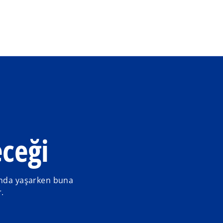
Ana içeriğe geç
eceği
rında yaşarken buna
r.