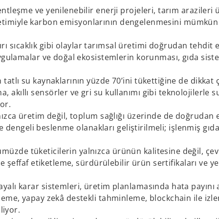
ntleşme ve yenilenebilir enerji projeleri, tarım arazileri 
a üretimiyle karbon emisyonlarının dengelenmesini mümkün
şırı sıcaklık gibi olaylar tarımsal üretimi doğrudan tehdit 
uygulamalar ve doğal ekosistemlerin korunması, gıda sist
 tatlı su kaynaklarının yüzde 70’ini tükettiğine de dikkat
kıllı sensörler ve gri su kullanımı gibi teknolojilerle s
or.
nızca üretim değil, toplum sağlığı üzerinde de doğrudan et
ve dengeli beslenme olanakları geliştirilmeli; işlenmiş gıda
üzde tüketicilerin yalnızca ürünün kalitesine değil, çevr
 şeffaf etiketleme, sürdürülebilir ürün sertifikaları ve y
yalı karar sistemleri, üretim planlamasında hata payını 
eme, yapay zekâ destekli tahminleme, blockchain ile izlen
liyor.