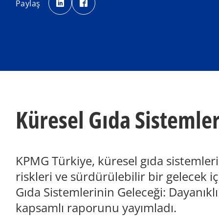
Paylaş
e
e
n
n
s
s
i
i
n
n
a
a
n
n
e
e
w
w
t
t
a
a
b
b
Küresel Gıda Sistemler
KPMG Türkiye, küresel gıda sistemler
riskleri ve sürdürülebilir bir gelecek 
Gıda Sistemlerinin Geleceği: Dayanıklılı
kapsamlı raporunu yayımladı.