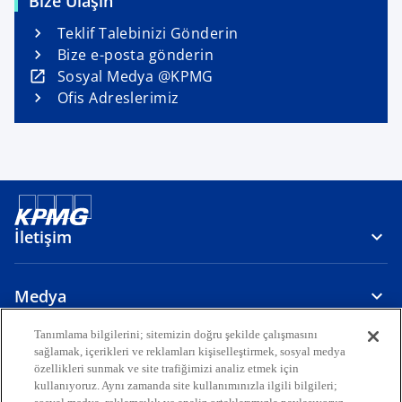
Bize Ulaşın
Teklif Talebinizi Gönderin
Bize e-posta gönderin
o
Sosyal Medya @KPMG
p
Ofis Adreslerimiz
e
n
s
i
n
a
İletişim
n
e
w
Medya
t
a
Tanımlama bilgilerini; sitemizin doğru şekilde çalışmasını
Hakkımızda
sağlamak, içerikleri ve reklamları kişiselleştirmek, sosyal medya
b
özellikleri sunmak ve site trafiğimizi analiz etmek için
kullanıyoruz. Aynı zamanda site kullanımınızla ilgili bilgileri;
o
o
o
o
o