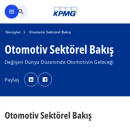
Ana içeriğe geç
menu
search
Görüşler
Otomotiv Sektörel Bakış
Otomotiv Sektörel Bakış
Değişen Dünya Düzeninde Otomotivin Geleceği
o
o
p
p
Paylaş
e
e
n
n
s
s
i
i
n
n
a
a
n
n
e
e
w
w
Otomotiv Sektörel Bakış
t
t
a
a
b
b