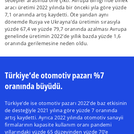
sebepler arasında öne çıktı. Avrupa Birliği’nde binek
aracı üretimi 2022 yılında bir önceki yıla göre yüzde
7,1 oranında artış kaydetti. Öte yandan aynı
dönemde Rusya ve Ukrayna’da üretimin sırasıyla
yüzde 67,4 ve yüzde 79,7 oranında azalması Avrupa
genelinde üretimin 2022’de yıllık bazda yüzde 1,6
oranında gerilemesine neden oldu.
Türkiye’de otomotiv pazarı %7
oranında büyüdü.
Türkiye’de ise otomotiv pazarı 2022’de baz etkisinin
de desteğiyle 2021 yılına göre yüzde 7 oranında
artış kaydetti. Ayrıca 2022 yılında otomotiv sanayii
firmalarının kapasite kullanım oranı pandemi
yıllarındaki yüzde 65 düzeyinden yüzde 70’e