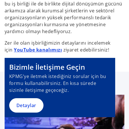
bu iş birliği ile de birlikte dijital dönüşümün gücünü
arkamıza alarak kurumsal şirketlerin ve sektörel
organizasyonların yüksek performanslı tedarik
organizasyonları kurmasına ve yönetmesine
yardımcı olmayı hedefliyoruz.
Zer ile olan işbirliğimizin detaylarını incelemek
için
YouTube kanalımızı
ziyaret edebilirsiniz!
Bizimle İletişime Geçin
KPMG’ye iletmek istediğiniz sorular için bu
formu kullanabilirsiniz. En kısa sürede
sizinle iletişime geçeceğiz.
Detaylar