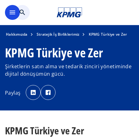
Ana içeriğe geç
menu
search
Hakkımızda
Stratejik İş Birliklerimiz
KPMG Türkiye ve Zer
KPMG Türkiye ve Zer
Şirketlerin satın alma ve tedarik zinciri yönetiminde
dijital dönüşümün gücü.
o
o
p
p
Paylaş
e
e
n
n
s
s
i
i
n
n
a
a
n
n
e
e
w
w
KPMG Türkiye ve Zer
t
t
a
a
b
b