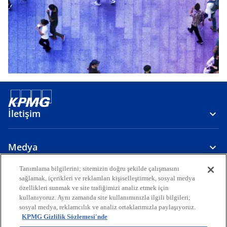
İletişim
Medya
Tanımlama bilgilerini; sitemizin doğru şekilde çalışmasını
sağlamak, içerikleri ve reklamları kişiselleştirmek, sosyal medya
Hakkımızda
özellikleri sunmak ve site trafiğimizi analiz etmek için
kullanıyoruz. Aynı zamanda site kullanımınızla ilgili bilgileri;
o
o
o
o
o
sosyal medya, reklamcılık ve analiz ortaklarımızla paylaşıyoruz.
p
p
p
p
p
KPMG Gizlilik Sözlemesi'nde
Yasal
e
Gizlilik
e
Erişilebilirlik
e
Yardım
e
e