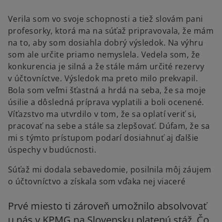
Verila som vo svoje schopnosti a tiež slovám pani
profesorky, ktorá ma na súťaž pripravovala, že mám
na to, aby som dosiahla dobrý výsledok. Na výhru
som ale určite priamo nemyslela. Vedela som, že
konkurencia je silná a že stále mám určité rezervy
v účtovníctve. Výsledok ma preto milo prekvapil.
Bola som veľmi šťastná a hrdá na seba, že sa moje
úsilie a dôsledná príprava vyplatili a boli ocenené.
Víťazstvo ma utvrdilo v tom, že sa oplatí veriť si,
pracovať na sebe a stále sa zlepšovať. Dúfam, že sa
mi s týmto prístupom podarí dosiahnuť aj ďalšie
úspechy v budúcnosti.
Súťaž mi dodala sebavedomie, posilnila môj záujem
o účtovníctvo a získala som vďaka nej viaceré
Prvé miesto ti zároveň umožnilo absolvovať
u nás v KPMG na Slovensku platenú stáž. Čo