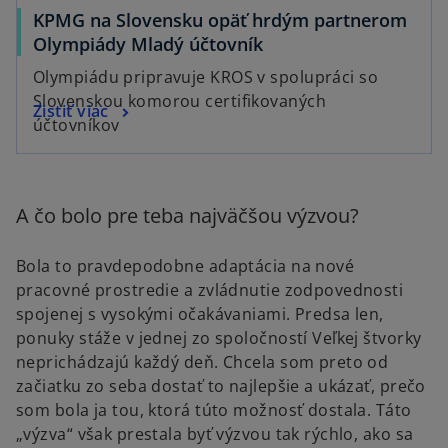
KPMG na Slovensku opäť hrdým partnerom
Olympiády Mladý účtovník
Olympiádu pripravuje KROS v spolupráci so
Slovenskou komorou certifikovaných
Zistiť viac
účtovníkov
A čo bolo pre teba najväčšou výzvou?
Bola to pravdepodobne adaptácia na nové
pracovné prostredie a zvládnutie zodpovednosti
spojenej s vysokými očakávaniami. Predsa len,
ponuky stáže v jednej zo spoločností Veľkej štvorky
neprichádzajú každý deň. Chcela som preto od
začiatku zo seba dostať to najlepšie a ukázať, prečo
som bola ja tou, ktorá túto možnosť dostala. Táto
„výzva“ však prestala byť výzvou tak rýchlo, ako sa