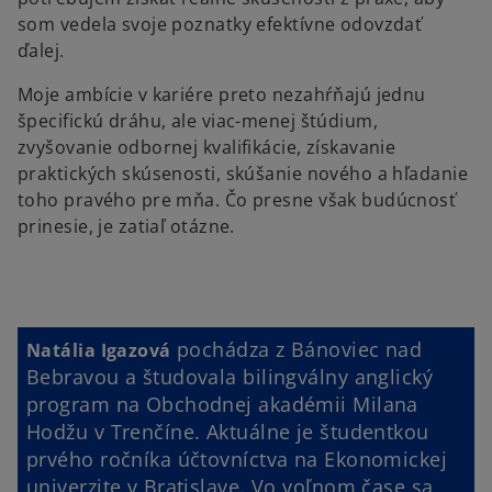
som vedela svoje poznatky efektívne odovzdať
ďalej.
Moje ambície v kariére preto nezahŕňajú jednu
špecifickú dráhu, ale viac-menej štúdium,
zvyšovanie odbornej kvalifikácie, získavanie
praktických skúsenosti, skúšanie nového a hľadanie
toho pravého pre mňa. Čo presne však budúcnosť
prinesie, je zatiaľ otázne.
pochádza z Bánoviec nad
Natália Igazová
Bebravou a študovala bilingválny anglický
program na Obchodnej akadémii Milana
Hodžu v Trenčíne. Aktuálne je študentkou
prvého ročníka účtovníctva na Ekonomickej
univerzite v Bratislave. Vo voľnom čase sa