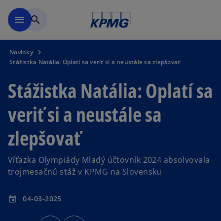
Preskočiť na hlavný obsah
menu
search
Novinky
Stážistka Natália: Oplatí sa veriť si a neustále sa zlepšovať
Stážistka Natália: Oplatí sa
veriť si a neustále sa
zlepšovať
Víťazka Olympiády Mladý účtovník 2024 absolvovala
trojmesačnú stáž v KPMG na Slovensku
04-03-2025
event
o
o