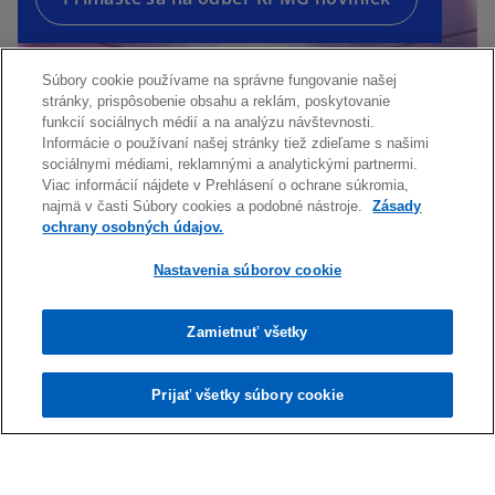
w
n
t
e
a
w
Súbory cookie používame na správne fungovanie našej
b
t
stránky, prispôsobenie obsahu a reklám, poskytovanie
funkcií sociálnych médií a na analýzu návštevnosti.
a
Informácie o používaní našej stránky tiež zdieľame s našimi
b
sociálnymi médiami, reklamnými a analytickými partnermi.
Viac informácií nájdete v Prehlásení o ochrane súkromia,
najmä v časti Súbory cookies a podobné nástroje.
Zásady
ochrany osobných údajov.
Kontakt
Nastavenia súborov cookie
Média
Zamietnuť všetky
Prijať všetky súbory cookie
Kariéra
o
o
p
p