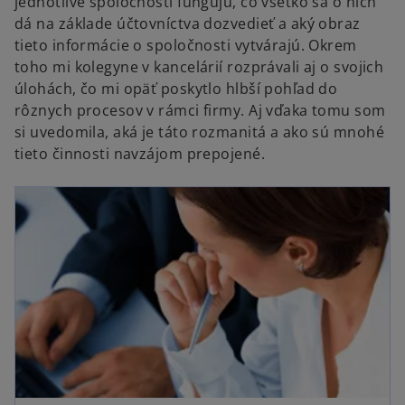
jednotlivé spoločnosti fungujú, čo všetko sa o nich
dá na základe účtovníctva dozvedieť a aký obraz
tieto informácie o spoločnosti vytvárajú. Okrem
toho mi kolegyne v kancelárií rozprávali aj o svojich
úlohách, čo mi opäť poskytlo hlbší pohľad do
rôznych procesov v rámci firmy. Aj vďaka tomu som
si uvedomila, aká je táto rozmanitá a ako sú mnohé
tieto činnosti navzájom prepojené.