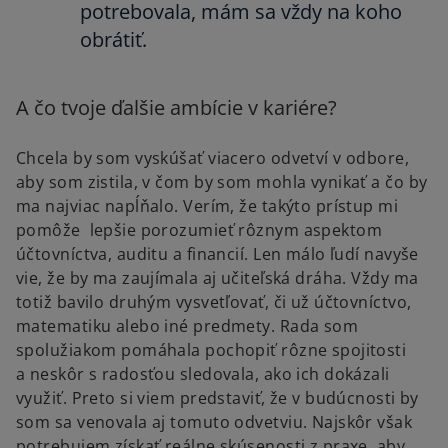
potrebovala, mám sa vždy na koho
obrátiť.
A čo tvoje ďalšie ambície v kariére?
Chcela by som vyskúšať viacero odvetví v odbore,
aby som zistila, v čom by som mohla vynikať a čo by
ma najviac napĺňalo. Verím, že takýto prístup mi
pomôže lepšie porozumieť rôznym aspektom
účtovníctva, auditu a financií. Len málo ľudí navyše
vie, že by ma zaujímala aj učiteľská dráha. Vždy ma
totiž bavilo druhým vysvetľovať, či už účtovníctvo,
matematiku alebo iné predmety. Rada som
spolužiakom pomáhala pochopiť rôzne spojitosti
a neskôr s radosťou sledovala, ako ich dokázali
využiť. Preto si viem predstaviť, že v budúcnosti by
som sa venovala aj tomuto odvetviu. Najskôr však
potrebujem získať reálne skúsenosti z praxe, aby