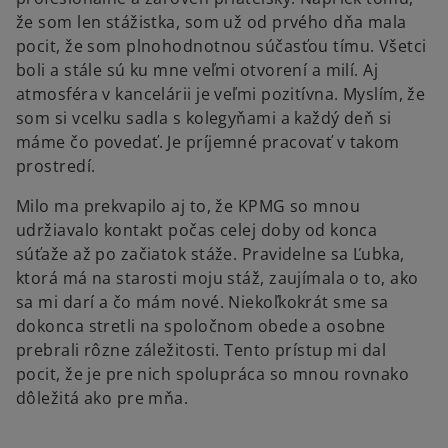
že som len stážistka, som už od prvého dňa mala
pocit, že som plnohodnotnou súčasťou tímu. Všetci
boli a stále sú ku mne veľmi otvorení a milí. Aj
atmosféra v kancelárii je veľmi pozitívna. Myslím, že
som si vcelku sadla s kolegyňami a každý deň si
máme čo povedať. Je príjemné pracovať v takom
prostredí.
Milo ma prekvapilo aj to, že KPMG so mnou
udržiavalo kontakt počas celej doby od konca
súťaže až po začiatok stáže. Pravidelne sa Ľubka,
ktorá má na starosti moju stáž, zaujímala o to, ako
sa mi darí a čo mám nové. Niekoľkokrát sme sa
dokonca stretli na spoločnom obede a osobne
prebrali rôzne záležitosti. Tento prístup mi dal
pocit, že je pre nich spolupráca so mnou rovnako
dôležitá ako pre mňa.