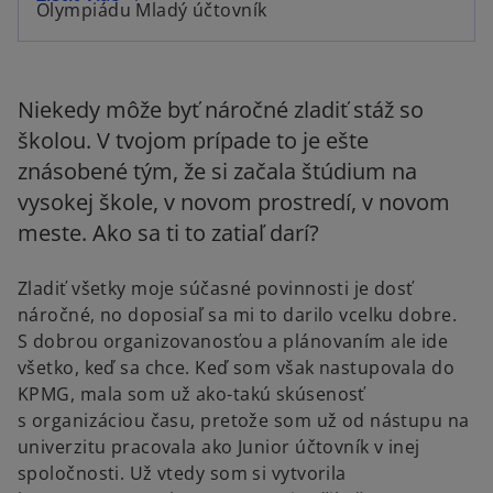
Olympiádu Mladý účtovník
Niekedy môže byť náročné zladiť stáž so
školou. V tvojom prípade to je ešte
znásobené tým, že si začala štúdium na
vysokej škole, v novom prostredí, v novom
meste. Ako sa ti to zatiaľ darí?
Zladiť všetky moje súčasné povinnosti je dosť
náročné, no doposiaľ sa mi to darilo vcelku dobre.
S dobrou organizovanosťou a plánovaním ale ide
všetko, keď sa chce. Keď som však nastupovala do
KPMG, mala som už ako-takú skúsenosť
s organizáciou času, pretože som už od nástupu na
univerzitu pracovala ako Junior účtovník v inej
spoločnosti. Už vtedy som si vytvorila