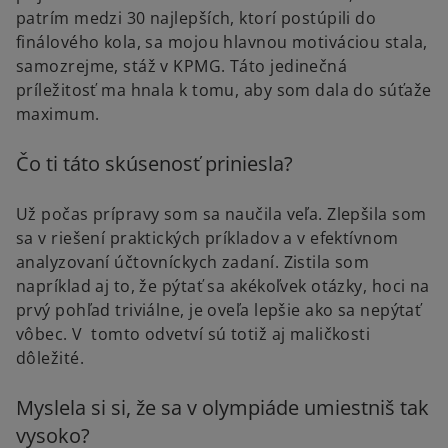
patrím medzi 30 najlepších, ktorí postúpili do
finálového kola, sa mojou hlavnou motiváciou stala,
samozrejme, stáž v KPMG. Táto jedinečná
príležitosť ma hnala k tomu, aby som dala do súťaže
maximum.
Čo ti táto skúsenosť priniesla?
Už počas prípravy som sa naučila veľa. Zlepšila som
sa v riešení praktických príkladov a v efektívnom
analyzovaní účtovníckych zadaní. Zistila som
napríklad aj to, že pýtať sa akékoľvek otázky, hoci na
prvý pohľad triviálne, je oveľa lepšie ako sa nepýtať
vôbec. V tomto odvetví sú totiž aj maličkosti
dôležité.
Myslela si si, že sa v olympiáde umiestniš tak
vysoko?