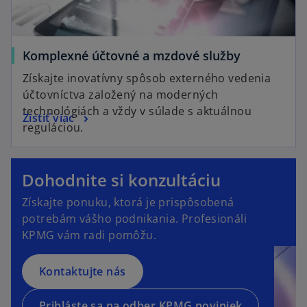
n
e
w
t
Komplexné účtovné a mzdové služby
a
Získajte inovatívny spôsob externého vedenia
b
účtovníctva založený na moderných
technológiách a vždy v súlade s aktuálnou
Zistiť viac
reguláciou.
o
p
Dohodnite si konzultáciu
e
o
Získajte ponuku, ktorá je prispôsobená
n
p
potrebám vášho podnikania. Profesionáli
s
e
KPMG vám radi pomôžu.
i
n
n
s
a
Kontaktujte nás
i
n
n
e
a
Prihláste sa na odber KPMG noviniek