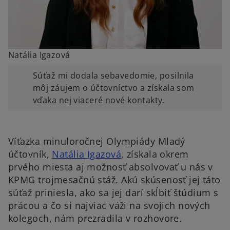
Natália Igazová
Súťaž mi dodala sebavedomie, posilnila
môj záujem o účtovníctvo a získala som
vďaka nej viaceré nové kontakty.
Víťazka minuloročnej Olympiády Mladý
účtovník,
Natália Igazová
, získala okrem
prvého miesta aj možnosť absolvovať u nás v
KPMG trojmesačnú stáž. Akú skúsenosť jej táto
súťaž priniesla, ako sa jej darí skĺbiť štúdium s
prácou a čo si najviac váži na svojich nových
kolegoch, nám prezradila v rozhovore.