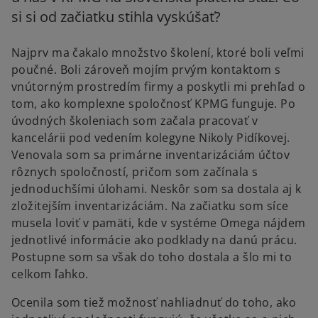
si si od začiatku stihla vyskúšať?
Najprv ma čakalo množstvo školení, ktoré boli veľmi
poučné. Boli zároveň mojím prvým kontaktom s
vnútorným prostredím firmy a poskytli mi prehľad o
tom, ako komplexne spoločnosť KPMG funguje. Po
úvodných školeniach som začala pracovať v
kancelárii pod vedením kolegyne Nikoly Pidíkovej.
Venovala som sa primárne inventarizáciám účtov
rôznych spoločností, pričom som začínala s
jednoduchšími úlohami. Neskôr som sa dostala aj k
zložitejším inventarizáciám. Na začiatku som síce
musela loviť v pamäti, kde v systéme Omega nájdem
jednotlivé informácie ako podklady na danú prácu.
Postupne som sa však do toho dostala a šlo mi to
celkom ľahko.
Ocenila som tiež možnosť nahliadnuť do toho, ako