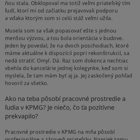
ňou stala. Obklopoval ma totiž veľmi priateľský tím
ľudí, ktorí mi od začiatku prejavovali podporu
a vďaka ktorým som si celú stáž veľmi užila.
Musela som sa však popasovať ešte s jednou
menšou výzvou, a tou bola orientácia v budove.
Jeden by povedal, že na dvoch poschodiach, ktoré
máme aktuálne k dispozícií popri rekonštrukcií, sa
nedá stratiť. Omyl. Dá. Raz som dokonca nechtiac
vbehla do kancelárie jednej kolegynke, keď som si
myslela, že tam mám byť aj ja. Jej zaskočený pohľad
hovoril za všetko.
Ako na teba pôsobí pracovné prostredie a
ľudia v KPMG? Je niečo, čo ťa pozitívne
prekvapilo?
Pracovné prostredie v KPMG na mňa pôsobí
profesionálne a zároveň priateľsky. Napriek tomu,