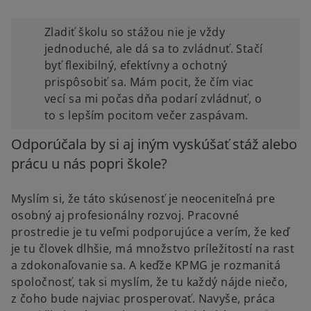
Zladiť školu so stážou nie je vždy
jednoduché, ale dá sa to zvládnuť. Stačí
byť flexibilný, efektívny a ochotný
prispôsobiť sa. Mám pocit, že čím viac
vecí sa mi počas dňa podarí zvládnuť, o
to s lepším pocitom večer zaspávam.
Odporúčala by si aj iným vyskúšať stáž alebo
prácu u nás popri škole?
Myslím si, že táto skúsenosť je neoceniteľná pre
osobný aj profesionálny rozvoj. Pracovné
prostredie je tu veľmi podporujúce a verím, že keď
je tu človek dlhšie, má množstvo príležitostí na rast
a zdokonaľovanie sa. A keďže KPMG je rozmanitá
spoločnosť, tak si myslím, že tu každý nájde niečo,
z čoho bude najviac prosperovať. Navyše, práca