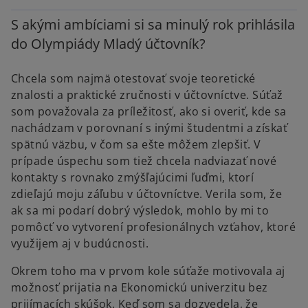
S akými ambíciami si sa minulý rok prihlásila
do Olympiády Mladý účtovník?
Chcela som najmä otestovať svoje teoretické
znalosti a praktické zručnosti v účtovníctve. Súťaž
som považovala za príležitosť, ako si overiť, kde sa
nachádzam v porovnaní s inými študentmi a získať
spätnú väzbu, v čom sa ešte môžem zlepšiť. V
prípade úspechu som tiež chcela nadviazať nové
kontakty s rovnako zmýšľajúcimi ľuďmi, ktorí
zdieľajú moju záľubu v účtovníctve. Verila som, že
ak sa mi podarí dobrý výsledok, mohlo by mi to
pomôcť vo vytvorení profesionálnych vzťahov, ktoré
využijem aj v budúcnosti.
Okrem toho ma v prvom kole súťaže motivovala aj
možnosť prijatia na Ekonomickú univerzitu bez
prijímacích skúšok. Keď som sa dozvedela, že