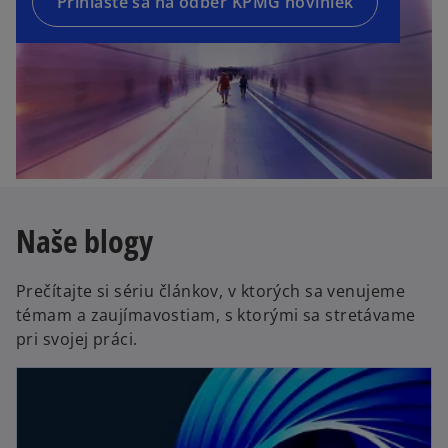
a
Prihláste sa na odber KPMG noviniek
w
n
t
e
a
w
b
t
a
b
Naše blogy
Prečítajte si sériu článkov, v ktorých sa venujeme
témam a zaujímavostiam, s ktorými sa stretávame
pri svojej práci.