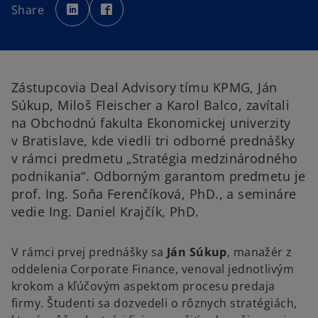
p
p
Share
e
e
n
n
s
s
i
i
n
n
a
a
n
n
e
e
w
w
Zástupcovia Deal Advisory tímu KPMG, Ján
t
t
a
a
Súkup, Miloš Fleischer a Karol Balco, zavítali
b
b
na Obchodnú fakulta Ekonomickej univerzity
v Bratislave, kde viedli tri odborné prednášky
v rámci predmetu „Stratégia medzinárodného
podnikania“. Odborným garantom predmetu je
prof. Ing. Soňa Ferenčíková, PhD., a semináre
vedie Ing. Daniel Krajčík, PhD.
V rámci prvej prednášky sa
Ján Súkup
, manažér z
oddelenia Corporate Finance, venoval jednotlivým
krokom a kľúčovým aspektom procesu predaja
firmy. Študenti sa dozvedeli o rôznych stratégiách,