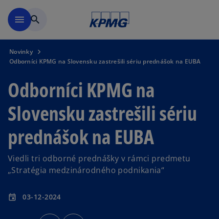
Preskočiť na hlavný obsah
menu
search
Novinky
Odborníci KPMG na Slovensku zastrešili sériu prednášok na EUBA
Odborníci KPMG na
Slovensku zastrešili sériu
prednášok na EUBA
Viedli tri odborné prednášky v rámci predmetu
„Stratégia medzinárodného podnikania“
03-12-2024
event
o
o