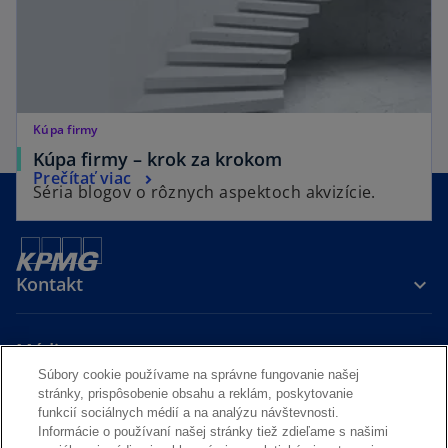
Kúpa firmy
Kúpa firmy – krok za krokom
Prečítať viac
Séria blogov o rôznych aspektoch akvizície.
Kontakt
Média
Súbory cookie používame na správne fungovanie našej
stránky, prispôsobenie obsahu a reklám, poskytovanie
Kariéra
funkcií sociálnych médií a na analýzu návštevnosti.
Informácie o používaní našej stránky tiež zdieľame s našimi