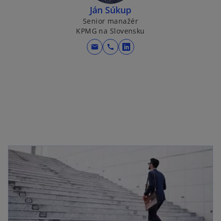
Ján Súkup
Senior manažér
KPMG na Slovensku
mail
call
o
p
e
n
s
i
n
a
n
e
w
t
a
b