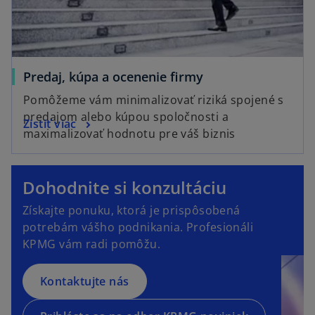
Predaj, kúpa a ocenenie firmy
Pomôžeme vám minimalizovať riziká spojené s
predajom alebo kúpou spoločnosti a
Zistiť viac
maximalizovať hodnotu pre váš biznis
o
p
Dohodnite si konzultáciu
e
o
Získajte ponuku, ktorá je prispôsobená
n
p
potrebám vášho podnikania. Profesionáli
s
e
KPMG vám radi pomôžu.
i
n
n
s
a
Kontaktujte nás
i
n
n
e