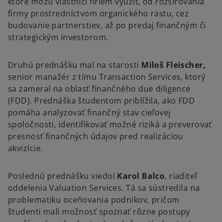
ktoré môžu vlastníci firiem využiť, od rozširovania
firmy prostredníctvom organického rastu, cez
budovanie partnerstiev, až po predaj finančným či
strategickým investorom.
Druhú prednášku mal na starosti
Miloš Fleischer,
senior manažér z tímu Transaction Services, ktorý
sa zameral na oblasť finančného due diligence
(FDD). Prednáška študentom priblížila, ako FDD
pomáha analyzovať finančný stav cieľovej
spoločnosti, identifikovať možné riziká a preverovať
presnosť finančných údajov pred realizáciou
akvizície.
Poslednú prednášku viedol
Karol Balco
, riaditeľ
oddelenia Valuation Services. Tá sa sústredila na
problematiku oceňovania podnikov, pričom
študenti mali možnosť spoznať rôzne postupy