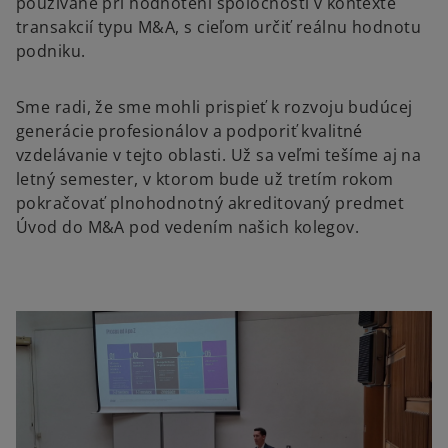
používané pri hodnotení spoločností v kontexte
transakcií typu M&A, s cieľom určiť reálnu hodnotu
podniku.
Sme radi, že sme mohli prispieť k rozvoju budúcej
generácie profesionálov a podporiť kvalitné
vzdelávanie v tejto oblasti. Už sa veľmi tešíme aj na
letný semester, v ktorom bude už tretím rokom
pokračovať plnohodnotný akreditovaný predmet
Úvod do M&A pod vedením našich kolegov.