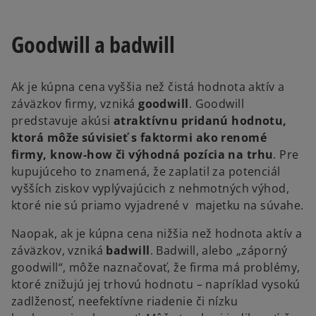
Goodwill a badwill
Ak je kúpna cena vyššia než čistá hodnota aktív a
záväzkov firmy, vzniká
goodwill
. Goodwill
predstavuje akúsi
atraktívnu pridanú hodnotu,
ktorá môže súvisieť s faktormi ako renomé
firmy, know-how či výhodná pozícia na trhu
. Pre
kupujúceho to znamená, že zaplatil za potenciál
vyšších ziskov vyplývajúcich z nehmotných výhod,
ktoré nie sú priamo vyjadrené v majetku na súvahe.
Naopak, ak je kúpna cena nižšia než hodnota aktív a
záväzkov, vzniká
badwill
. Badwill, alebo „záporný
goodwill“, môže naznačovať, že firma má problémy,
ktoré znižujú jej trhovú hodnotu – napríklad vysokú
zadlženosť, neefektívne riadenie či nízku