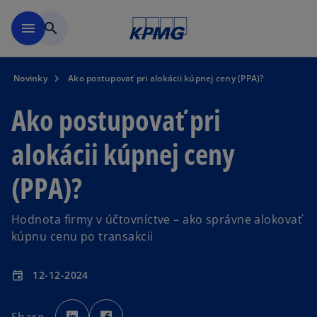
Preskočiť na hlavný obsah
menu
search
Novinky
Ako postupovať pri alokácii kúpnej ceny (PPA)?
Ako postupovať pri
alokácii kúpnej ceny
(PPA)?
Hodnota firmy v účtovníctve – ako správne alokovať
kúpnu cenu po transakcii
12-12-2024
event
o
o
p
p