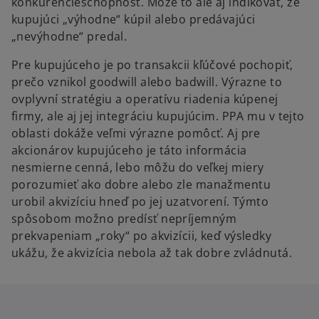
konkurencieschopnosť. Môže to ale aj indikovať, že
kupujúci „výhodne“ kúpil alebo predávajúci
„nevýhodne“ predal.
Pre kupujúceho je po transakcii kľúčové pochopiť,
prečo vznikol goodwill alebo badwill. Výrazne to
ovplyvní stratégiu a operatívu riadenia kúpenej
firmy, ale aj jej integráciu kupujúcim. PPA mu v tejto
oblasti dokáže veľmi výrazne pomôcť. Aj pre
akcionárov kupujúceho je táto informácia
nesmierne cenná, lebo môžu do veľkej miery
porozumieť ako dobre alebo zle manažmentu
urobil akvizíciu hneď po jej uzatvorení. Týmto
spôsobom možno predísť nepríjemným
prekvapeniam „roky“ po akvizícii, keď výsledky
ukážu, že akvizícia nebola až tak dobre zvládnutá.