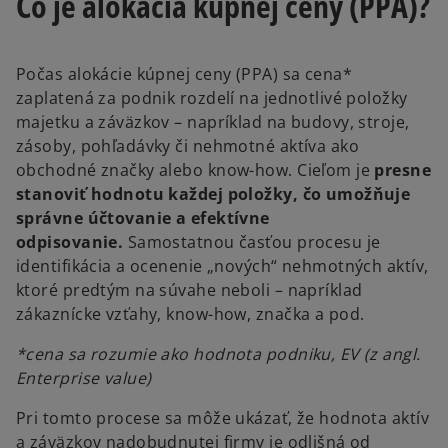
Čo je alokácia kúpnej ceny (PPA)?
Počas alokácie kúpnej ceny (PPA) sa cena*
zaplatená za podnik rozdelí na jednotlivé položky
majetku a záväzkov – napríklad na budovy, stroje,
zásoby, pohľadávky či nehmotné aktíva ako
obchodné značky alebo know-how. Cieľom je
presne
stanoviť hodnotu každej položky, čo umožňuje
správne účtovanie a efektívne
odpisovanie.
Samostatnou časťou procesu je
identifikácia a ocenenie „nových“ nehmotných aktív,
ktoré predtým na súvahe neboli – napríklad
zákaznícke vzťahy, know-how, značka a pod.
*cena sa rozumie ako hodnota podniku, EV (z angl.
Enterprise value)
Pri tomto procese sa môže ukázať, že hodnota aktív
a záväzkov nadobudnutej firmy je odlišná od