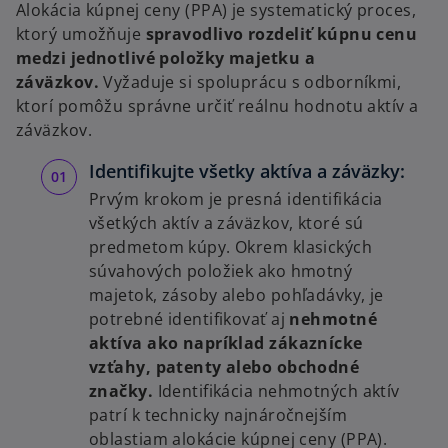
Alokácia kúpnej ceny (PPA) je systematický proces,
ktorý umožňuje
spravodlivo rozdeliť kúpnu cenu
medzi jednotlivé položky majetku a
záväzkov.
Vyžaduje si spoluprácu s odborníkmi,
ktorí pomôžu správne určiť reálnu hodnotu aktív a
záväzkov.
Identifikujte všetky aktíva a záväzky:
Prvým krokom je presná identifikácia
všetkých aktív a záväzkov, ktoré sú
predmetom kúpy. Okrem klasických
súvahových položiek ako hmotný
majetok, zásoby alebo pohľadávky, je
potrebné identifikovať aj
nehmotné
aktíva ako napríklad zákaznícke
vzťahy, patenty alebo obchodné
značky.
Identifikácia nehmotných aktív
patrí k technicky najnáročnejším
oblastiam alokácie kúpnej ceny (PPA).