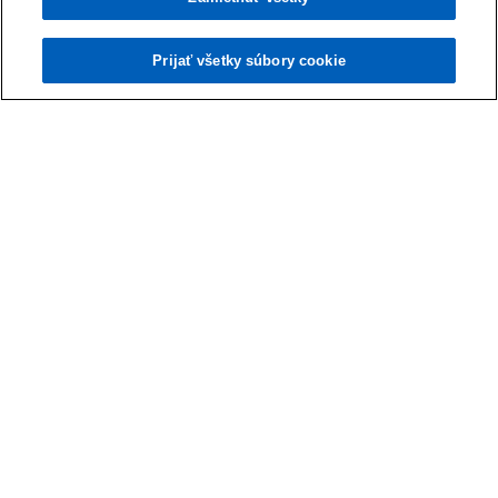
Ocenenie firmy je viac než len číslo – je to
Prečítať viac
príbeh úsilia, úspechov a vízií do budúcnosti
Prijať všetky súbory cookie
Impairment test - základné odporúčania pri
jeho príprave
Firmy majú povinnosť pravidelne testovať, či
Zistiť viac
hodnota niektorých aktív nepoklesla