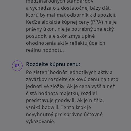
medzinárodných štandardov
a vychádzalo z dostatočnej bázy dát,
ktorú by mal mať odborník k dispozícii.
Keďže alokácia kúpnej ceny (PPA) nie je
právny úkon, nie je potrebný znalecký
posudok, ale skôr zmysluplné
ohodnotenia aktív reflektujúce ich
reálnu hodnotu.
Rozdeľte kúpnu cenu:
Po zistení hodnôt jednotlivých aktív a
záväzkov rozdeľte celkovú cenu na tieto
jednotlivé zložky. Ak je cena vyššia než
čistá hodnota majetku, rozdiel
predstavuje goodwill. Ak je nižšia,
vzniká badwill. Tento krok je
nevyhnutný pre správne účtovné
vykazovanie.