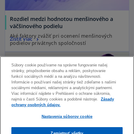
Rozdiel medzi hodnotou menšinového a
väčšinového podielu
Aké faktory zvážiť pri ocenení menšinových
Zistiť viac
podielov privátnych spoločností
Súbory cookie používame na správne fungovanie našej
stránky, prispôsobenie obsahu a reklám, poskytovanie
funkcií sociálnych médií a na analýzu návštevnosti.
Informácie o používaní našej stránky tiež zdieľame s našimi
sociálnymi médiami, reklamnými a analytickými partnermi.
Viac informácií nájdete v Prehlásení o ochrane súkromia,
najmä v časti Súbory cookies a podobné nástroje.
Zásady
ochrany osobných údajov.
Nastavenia súborov cookie
Ako odhadnúť hodnotu vašej firmy?
Zamietnuť všetky