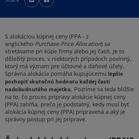
Share
e
e
n
n
s
s
i
i
n
n
a
a
n
n
e
e
w
w
t
t
S alokáciou kúpnej ceny (PPA - z
a
a
b
b
anglického
Purchase Price Allocation
) sa
stretávame pri kúpe firmy alebo jej časti. Je to
dôležitý proces, v niektorých prípadoch povinný,
ktorý má význam pre účtovné a daňové účely.
Správna alokácia pomáha kupujúcemu
lepšie
pochopiť skutočnú hodnotu každej časti
Pozrime sa teda bližšie
nadobudnutého majetku.
na to, čo proces prípravy alokácie kúpnej ceny
(PPA) zahŕňa, prečo je podstatný, kedy musí byť
alokácia kúpnej ceny (PPA) pripravená a aký je
správny postup pri jej príprave.