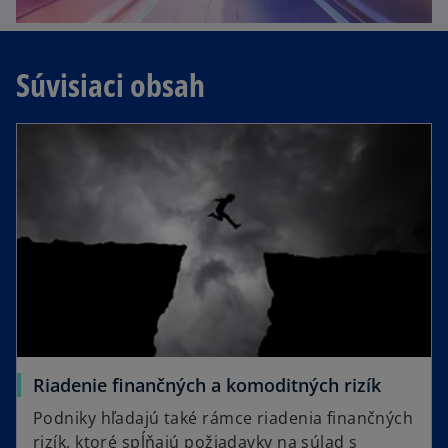
Súvisiaci obsah
Riadenie finančných a komoditných rizík
Podniky hľadajú také rámce riadenia finančných
rizík, ktoré spĺňajú požiadavky na súlad s