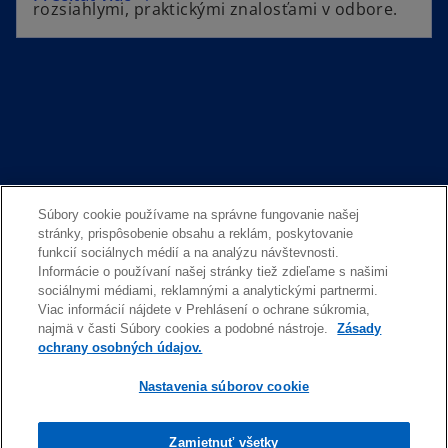
rozsiahlymi, praktickými znalosťami v odbore.
Súbory cookie používame na správne fungovanie našej
Prejsť na všetky novinky
stránky, prispôsobenie obsahu a reklám, poskytovanie
funkcií sociálnych médií a na analýzu návštevnosti.
Informácie o používaní našej stránky tiež zdieľame s našimi
sociálnymi médiami, reklamnými a analytickými partnermi.
Viac informácií nájdete v Prehlásení o ochrane súkromia,
najmä v časti Súbory cookies a podobné nástroje.
Zásady
Kontakt
ochrany osobných údajov.
Nastavenia súborov cookie
Média
Zamietnuť všetky