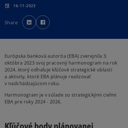
16-11-2023
event
o
o
p
p
Share
e
e
n
n
s
s
i
i
n
n
a
a
n
n
e
e
w
w
t
t
Európska banková autorita (EBA) zverejnila 3.
a
a
b
b
októbra 2023 svoj pracovný harmonogram na rok
2024, ktorý odhaľuje kľúčové strategické oblasti
a aktivity, ktoré EBA plánuje realizovať
v nadchádzajúcom roku.
Harmonogram je v súlade so strategickými cieľmi
EBA pre roky 2024 - 2026.
Kľúčové body plánovanej