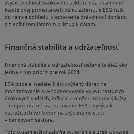
zvýšiť odolnosť bankového sektora cez posilnenie
kapitálovej primeranosti bánk, zahrnutie ESG rizík
do rámca dohľadu, zjednotenie právomocí dohľadu
a zlepšiť regulátorom prístup k dátam.
Finančná stabilita a udržateľnosť
Finančná stabilita a udržateľnosť
ostane taktiež ako
jedna z top priorít pre rok 2024.
EBA bude aj naďalej klásť zvýšený dôraz na
monitorovanie a vyhodnocovanie vplyvu rastúcich
úrokových sadzieb, inflácie a možnej úverovej krízy.
Táto priorita odráža varovanie ESA a vyzýva k
ostražitosti vzhľadom na zvýšenú neistotu
v bankovom sektore.
Toto okrem iného zahŕňa vytvorenie a zrealizovanie