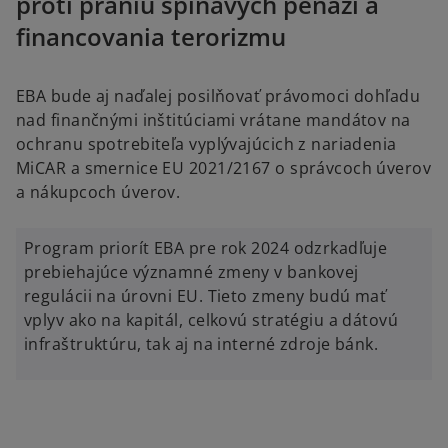
proti praniu špinavých peňazí a
financovania terorizmu
EBA bude aj naďalej posilňovať právomoci dohľadu
nad finančnými inštitúciami vrátane mandátov na
ochranu spotrebiteľa vyplývajúcich z nariadenia
MiCAR a smernice EU 2021/2167 o správcoch úverov
a nákupcoch úverov.
Program priorít EBA pre rok 2024 odzrkadľuje
prebiehajúce významné zmeny v bankovej
regulácii na úrovni EU. Tieto zmeny budú mať
vplyv ako na kapitál, celkovú stratégiu a dátovú
infraštruktúru, tak aj na interné zdroje bánk.