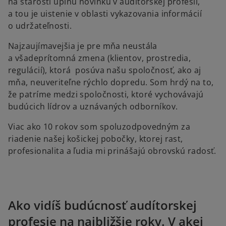
na starosti úplnú novinku v audítorskej profesii,
a tou je uistenie v oblasti vykazovania informácií
o udržateľnosti.
Najzaujímavejšia je pre mňa neustála
a všadeprítomná zmena (klientov, prostredia,
regulácií), ktorá posúva našu spoločnosť, ako aj
mňa, neuveriteľne rýchlo dopredu. Som hrdý na to,
že patríme medzi spoločnosti, ktoré vychovávajú
budúcich lídrov a uznávaných odborníkov.
Viac ako 10 rokov som spoluzodpovedným za
riadenie našej košickej pobočky, ktorej rast,
profesionalita a ľudia mi prinášajú obrovskú radosť.
Ako vidíš budúcnosť audítorskej
profesie na najbližšie roky. V akej