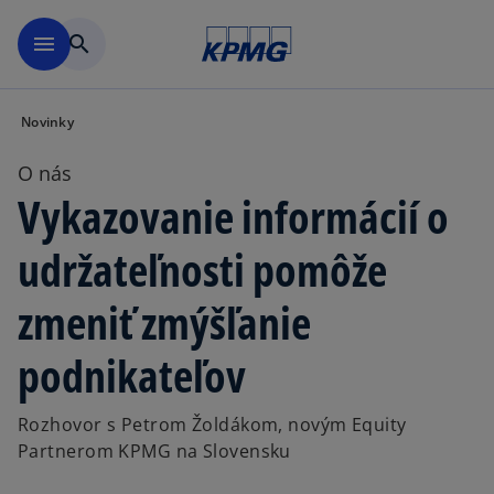
Preskočiť na hlavný obsah
menu
search
Novinky
O nás
Vykazovanie informácií o
udržateľnosti pomôže
zmeniť zmýšľanie
podnikateľov
Rozhovor s Petrom Žoldákom, novým Equity
Partnerom KPMG na Slovensku