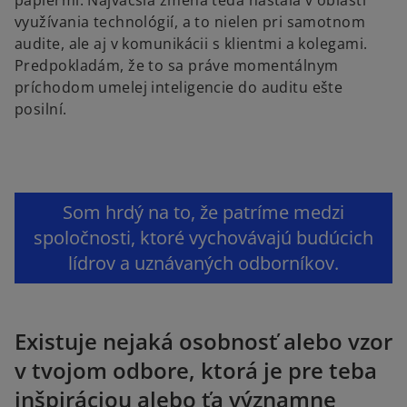
papiermi. Najväčšia zmena teda nastala v oblasti
využívania technológií, a to nielen pri samotnom
audite, ale aj v komunikácii s klientmi a kolegami.
Predpokladám, že to sa práve momentálnym
príchodom umelej inteligencie do auditu ešte
posilní.
Som hrdý na to, že patríme medzi
spoločnosti, ktoré vychovávajú budúcich
lídrov a uznávaných odborníkov.
Existuje nejaká osobnosť alebo vzor
v tvojom odbore, ktorá je pre teba
inšpiráciou alebo ťa významne