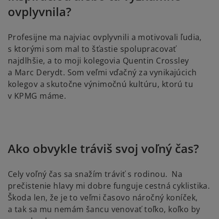
ovplyvnila?
Profesijne ma najviac ovplyvnili a motivovali ľudia,
s ktorými som mal to šťastie spolupracovať
najdlhšie, a to moji kolegovia Quentin Crossley
a Marc Derydt. Som veľmi vďačný za vynikajúcich
kolegov a skutočne výnimočnú kultúru, ktorú tu
v KPMG máme.
Ako obvykle tráviš svoj voľný čas?
Cely voľný čas sa snažím tráviť s rodinou. Na
prečistenie hlavy mi dobre funguje cestná cyklistika.
Škoda len, že je to veľmi časovo náročný koníček,
a tak sa mu nemám šancu venovať toľko, koľko by