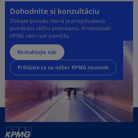
o
p
Dohodnite si konzultáciu
e
o
Získajte ponuku, ktorá je prispôsobená
n
p
potrebám vášho podnikania. Profesionáli
s
e
KPMG vám radi pomôžu.
i
n
n
s
a
Kontaktujte nás
i
n
n
e
a
Prihláste sa na odber KPMG noviniek
w
n
t
e
a
w
b
t
a
b