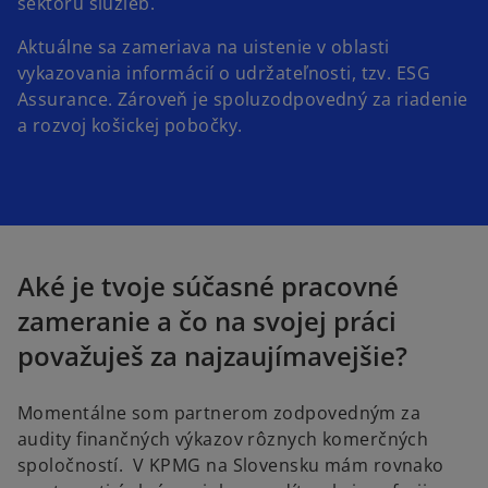
sektoru služieb.
Aktuálne sa zameriava na uistenie v oblasti
vykazovania informácií o udržateľnosti, tzv. ESG
Assurance. Zároveň je spoluzodpovedný za riadenie
a rozvoj košickej pobočky.
Aké je tvoje súčasné pracovné
zameranie a čo na svojej práci
považuješ za najzaujímavejšie?
Momentálne som partnerom zodpovedným za
audity finančných výkazov rôznych komerčných
spoločností. V KPMG na Slovensku mám rovnako