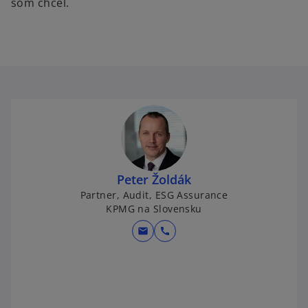
som chcel.
Peter Žoldák
Partner, Audit, ESG Assurance
KPMG na Slovensku
mail
call