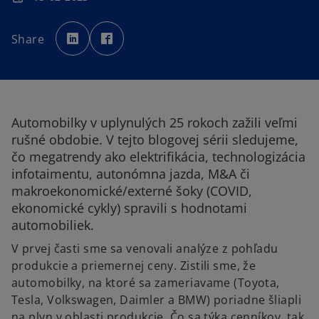
o
o
p
p
Share
e
e
n
n
s
s
i
i
n
n
a
a
n
n
e
e
w
w
t
t
Automobilky v uplynulých 25 rokoch zažili veľmi
a
a
b
b
rušné obdobie. V tejto blogovej sérii sledujeme,
čo megatrendy ako elektrifikácia, technologizácia
infotaimentu, autonómna jazda, M&A či
makroekonomické/externé šoky (COVID,
ekonomické cykly) spravili s hodnotami
automobiliek.
V prvej časti sme sa venovali analýze z pohľadu
produkcie a priemernej ceny. Zistili sme, že
automobilky, na ktoré sa zameriavame (Toyota,
Tesla, Volkswagen, Daimler a BMW) poriadne šliapli
na plyn v oblasti produkcie. Čo sa týka cenníkov, tak