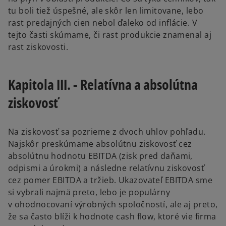
tu boli tiež úspešné, ale skôr len limitovane, lebo
rast predajných cien nebol ďaleko od inflácie. V
tejto časti skúmame, či rast produkcie znamenal aj
rast ziskovosti.
Kapitola III. - Relatívna a absolútna
ziskovosť
Na ziskovosť sa pozrieme z dvoch uhlov pohľadu.
Najskôr preskúmame absolútnu ziskovosť cez
absolútnu hodnotu EBITDA (zisk pred daňami,
odpismi a úrokmi) a následne relatívnu ziskovosť
cez pomer EBITDA a tržieb. Ukazovateľ EBITDA sme
si vybrali najmä preto, lebo je populárny
v ohodnocovaní výrobných spoločností, ale aj preto,
že sa často blíži k hodnote cash flow, ktoré vie firma