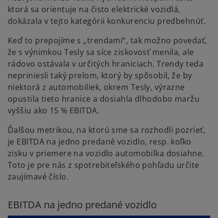
ktorá sa orientuje na čisto elektrické vozidlá,
dokázala v tejto kategórii konkurenciu predbehnúť.
Keď to prepojíme s „trendami“, tak možno povedať,
že s výnimkou Tesly sa síce ziskovosť menila, ale
rádovo ostávala v určitých hraniciach. Trendy teda
nepriniesli taký prelom, ktorý by spôsobil, že by
niektorá z automobiliek, okrem Tesly, výrazne
opustila tieto hranice a dosiahla dlhodobo maržu
vyššiu ako 15 % EBITDA.
Ďalšou metrikou, na ktorú sme sa rozhodli pozrieť,
je EBITDA na jedno predané vozidlo, resp. koľko
zisku v priemere na vozidlo automobilka dosiahne.
Toto je pre nás z spotrebiteľského pohľadu určite
zaujímavé číslo.
EBITDA na jedno predané vozidlo