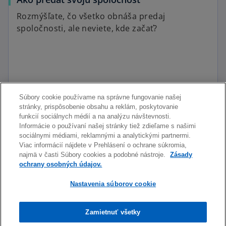
Rozmýšľate, čo všetko obnáša predaj
spoločnosti, ale neviete, kde začať?
Prečítať viac
Súbory cookie používame na správne fungovanie našej
stránky, prispôsobenie obsahu a reklám, poskytovanie
funkcií sociálnych médií a na analýzu návštevnosti.
Informácie o používaní našej stránky tiež zdieľame s našimi
sociálnymi médiami, reklamnými a analytickými partnermi.
Viac informácií nájdete v Prehlásení o ochrane súkromia,
najmä v časti Súbory cookies a podobné nástroje.
Zásady
ochrany osobných údajov.
Nastavenia súborov cookie
Zamietnuť všetky