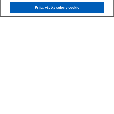
Prijať všetky súbory cookie
Kúpa firmy
Kúpa firmy – krok za krokom
Séria blogov o rôznych aspektoch akvizície.
Prečítať viac
Kontakt
Média