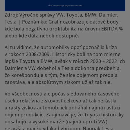
Zdroj: Výročné správy VW, Toyota, BMW, Daimler,
Tesla | Poznámka: Graf nezobrazuje dátové body,
kde bola negatívna profitabilita na úrovni EBITDA %
alebo kde dáta neboli dostupné.
Aj tu vidíme, že automobilky opäť poznačila kríza
v rokoch 2008/2009. Historicky boli na tom mierne
lepšie Toyota a BMW, avšak v rokoch 2020 – 2022 ich
Daimler a VW dobehol a Tesla dokonca predbehla,
čo korešponduje s tým, že síce objemom predaja
zaostáva, ale absolútnym ziskom už až tak nie.
Vo všeobecnosti ale počas sledovaného časového
úseku relatívna ziskovosť celkovo až tak nerástla
a rasty ziskov automobiliek poháňal najmä rastúci
objem produkcie. Zaujímavé je, že Toyota historicky
dosahujúca vysoké marže (najmä oproti VW)
nezvýšila maržu vďaka hybridom. Naopak Tesla,