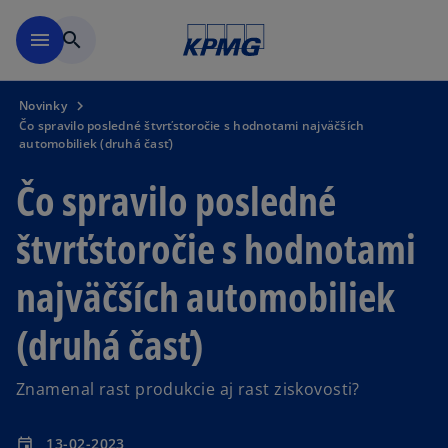
Preskočiť na hlavný obsah
menu
search
Novinky
Čo spravilo posledné štvrťstoročie s hodnotami najväčších
automobiliek (druhá časť)
Čo spravilo posledné
štvrťstoročie s hodnotami
najväčších automobiliek
(druhá časť)
Znamenal rast produkcie aj rast ziskovosti?
13-02-2023
event