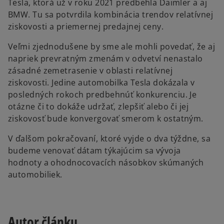
Tesla, ktorá už v roku 2021 predbehla Daimler a aj
BMW. Tu sa potvrdila kombinácia trendov relatívnej
ziskovosti a priemernej predajnej ceny.
Veľmi zjednodušene by sme ale mohli povedať, že aj
napriek prevratným zmenám v odvetví nenastalo
zásadné zemetrasenie v oblasti relatívnej
ziskovosti. Jedine automobilka Tesla dokázala v
posledných rokoch predbehnúť konkurenciu. Je
otázne či to dokáže udržať, zlepšiť alebo či jej
ziskovosť bude konvergovať smerom k ostatným.
V ďalšom pokračovaní, ktoré vyjde o dva týždne, sa
budeme venovať dátam týkajúcim sa vývoja
hodnoty a ohodnocovacích násobkov skúmaných
automobiliek.
Autor článku