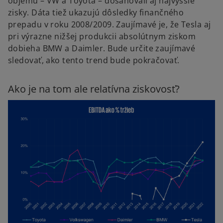
objemu – VW a Toyota – dosahovali aj najvyššie
zisky. Dáta tiež ukazujú dôsledky finančného
prepadu v roku 2008/2009. Zaujímavé je, že Tesla aj
pri výrazne nižšej produkcii absolútnym ziskom
dobieha BMW a Daimler. Bude určite zaujímavé
sledovať, ako tento trend bude pokračovať.
Ako je na tom ale relatívna ziskovosť?