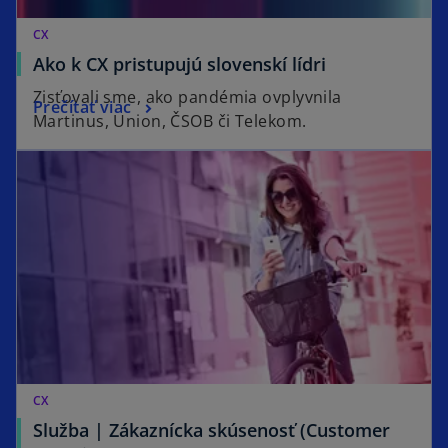
CX
Ako k CX pristupujú slovenskí lídri
Zisťovali sme, ako pandémia ovplyvnila
Prečítať viac
Martinus, Union, ČSOB či Telekom.
CX
Služba | Zákaznícka skúsenosť (Customer