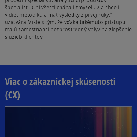
procesní špecialisti, analytici či produktoví
špecialisti. Oni všetci chápali zmysel CX a chceli
vidieť metodiku a mať výsledky z prvej ruky,“
uzatvára Mikle s tým, že vďaka takémuto prístupu
majú zamestnanci bezprostredný vplyv na zlepšenie
služieb klientov.
Viac o zákazníckej skúsenosti
(CX)