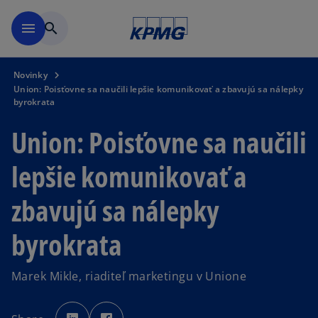
Preskočiť na hlavný obsah
menu
search
Novinky
Union: Poisťovne sa naučili lepšie komunikovať a zbavujú sa nálepky
byrokrata
Union: Poisťovne sa naučili
lepšie komunikovať a
zbavujú sa nálepky
byrokrata
Marek Mikle, riaditeľ marketingu v Unione
o
o
p
p