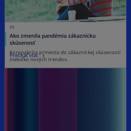
CX
Ako zmenila pandémia zákaznícku
skúsenosť
Koronakríza priniesla do zákazníckej skúsenosti
Prečítať viac
niekoľko nových trendov.