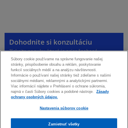
o
p
Dohodnite si konzultáciu
e
o
Získajte ponuku, ktorá je prispôsobená
n
p
potrebám vášho podnikania. Profesionáli
s
e
Súbory cookie používame na správne fungovanie našej
KPMG vám radi pomôžu.
stránky, prispôsobenie obsahu a reklám, poskytovanie
i
n
funkcií sociálnych médií a na analýzu návštevnosti.
n
s
Informácie o používaní našej stránky tiež zdieľame s našimi
a
Kontaktujte nás
i
sociálnymi médiami, reklamnými a analytickými partnermi.
n
Viac informácií nájdete v Prehlásení o ochrane súkromia,
n
najmä v časti Súbory cookies a podobné nástroje.
Zásady
e
a
Prihláste sa na odber KPMG noviniek
ochrany osobných údajov.
w
n
t
e
Nastavenia súborov cookie
a
w
b
t
Zamietnuť všetky