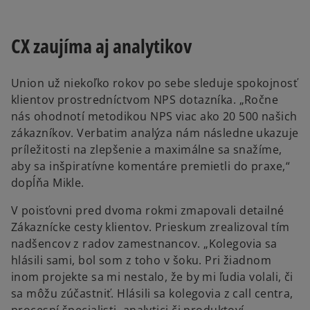
CX zaujíma aj analytikov
Union už niekoľko rokov po sebe sleduje spokojnosť
klientov prostredníctvom NPS dotazníka. „Ročne
nás ohodnotí metodikou NPS viac ako 20 500 našich
zákazníkov. Verbatim analýza nám následne ukazuje
príležitosti na zlepšenie a maximálne sa snažíme,
aby sa inšpiratívne komentáre premietli do praxe,“
dopĺňa Mikle.
V poisťovni pred dvoma rokmi zmapovali detailné
Zákaznícke cesty klientov. Prieskum zrealizoval tím
nadšencov z radov zamestnancov. „Kolegovia sa
hlásili sami, bol som z toho v šoku. Pri žiadnom
inom projekte sa mi nestalo, že by mi ľudia volali, či
sa môžu zúčastniť. Hlásili sa kolegovia z call centra,