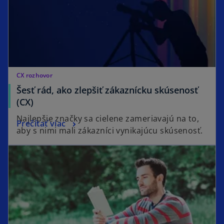
CX rozhovor
Šesť rád, ako zlepšiť zákaznícku skúsenosť
(CX)
Najlepšie značky sa cielene zameriavajú na to,
Prečítať viac
aby s nimi mali zákazníci vynikajúcu skúsenosť.