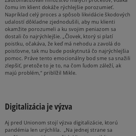
Zautomatizovali množstvo malých procesov, vďaka
čomu im klient dokáže rýchlejšie porozumieť.
Napríklad celý proces a spôsob likvidácie škodových
udalostí dôkladne zjednodušili, aby mu klienti
okamžite porozumeli a ku svojim peniazom sa
dostali čo najrýchlejšie. „Človek, ktorý si platí
poistku, očakáva, že keď má nehodu a zavolá do
poisťovne, tak mu bude poskytnutá čo najrýchlejšia
pomoc. Práve tento emocionálny bod sme sa snažili
zlepšiť, pretože to je to, na čom ľudom záleží, ak
majú problém,“ priblížil Mikle.
Digitalizácia je výzva
Aj pred Unionom stojí výzva digitalizácie, ktorú
pandémia len urýchlila. „Na jednej strane sa