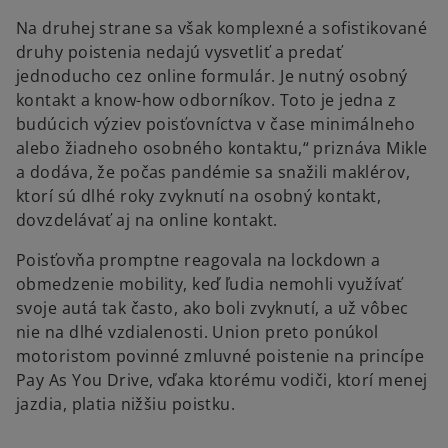
Na druhej strane sa však komplexné a sofistikované
druhy poistenia nedajú vysvetliť a predať
jednoducho cez online formulár. Je nutný osobný
kontakt a know-how odborníkov. Toto je jedna z
budúcich výziev poisťovníctva v čase minimálneho
alebo žiadneho osobného kontaktu,“ priznáva Mikle
a dodáva, že počas pandémie sa snažili maklérov,
ktorí sú dlhé roky zvyknutí na osobný kontakt,
dovzdelávať aj na online kontakt.
Poisťovňa promptne reagovala na lockdown a
obmedzenie mobility, keď ľudia nemohli využívať
svoje autá tak často, ako boli zvyknutí, a už vôbec
nie na dlhé vzdialenosti. Union preto ponúkol
motoristom povinné zmluvné poistenie na princípe
Pay As You Drive, vďaka ktorému vodiči, ktorí menej
jazdia, platia nižšiu poistku.