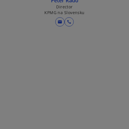
Peter Rado
Director
KPMG na Slovensku
mail
call