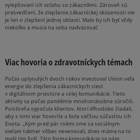
vylepšovaní ich vzťahu so zákazníkmi. Zároveň sú
presvedčení, že zlepšenie zákazníckej skúsenosti nie
je len o zlepšení jednej oblasti. Malo by ich byť vždy
niekoľko a musia na seba nadväzovať.
Viac hovoria o zdravotníckych témach
Počas uplynulých dvoch rokov investoval Union veľa
energie do zlepšenia zákazníckych ciest
v digitálnom priestore a celej komunikácie. Tieto
aktivity sa počas pandémie mnohonásobne zúročili.
Poisťovňa vypočula klientov, ktorí dlhodobo žiadali,
aby s nimi viac hovorila a bola väčšou súčasťou ich
života. „Kým pred pár rokmi sme sa sociálnym
sieťam takmer vôbec nevenovali, dnes máme na to
malý tím ľudí. Táto forma komunikácie sa nám