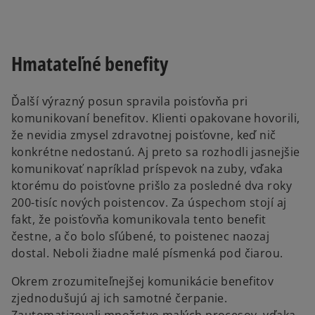
Hmatateľné benefity
Ďalší výrazný posun spravila poisťovňa pri
komunikovaní benefitov. Klienti opakovane hovorili,
že nevidia zmysel zdravotnej poisťovne, keď nič
konkrétne nedostanú. Aj preto sa rozhodli jasnejšie
komunikovať napríklad príspevok na zuby, vďaka
ktorému do poisťovne prišlo za posledné dva roky
200-tisíc nových poistencov. Za úspechom stojí aj
fakt, že poisťovňa komunikovala tento benefit
čestne, a čo bolo sľúbené, to poistenec naozaj
dostal. Neboli žiadne malé písmenká pod čiarou.
Okrem zrozumiteľnejšej komunikácie benefitov
zjednodušujú aj ich samotné čerpanie.