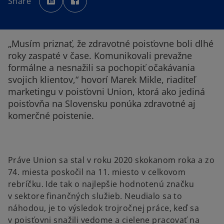
Share
e
e
n
n
s
s
i
i
n
n
a
a
n
n
„Musím priznať, že zdravotné poisťovne boli dlhé
e
e
w
w
roky zaspaté v čase. Komunikovali prevažne
t
t
a
a
formálne a nesnažili sa pochopiť očakávania
b
b
svojich klientov,“ hovorí Marek Mikle, riaditeľ
marketingu v poisťovni Union, ktorá ako jediná
poisťovňa na Slovensku ponúka zdravotné aj
komerčné poistenie.
Práve Union sa stal v roku 2020 skokanom roka a zo
74. miesta poskočil na 11. miesto v celkovom
rebríčku. Ide tak o najlepšie hodnotenú značku
v sektore finančných služieb. Neudialo sa to
náhodou, je to výsledok trojročnej práce, keď sa
v poisťovni snažili vedome a cielene pracovať na