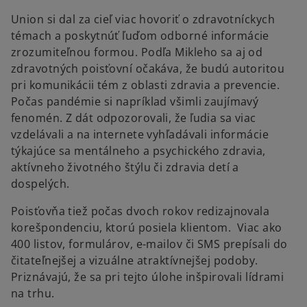
Union si dal za cieľ viac hovoriť o zdravotníckych
témach a poskytnúť ľuďom odborné informácie
zrozumiteľnou formou. Podľa Mikleho sa aj od
zdravotných poisťovní očakáva, že budú autoritou
pri komunikácii tém z oblasti zdravia a prevencie.
Počas pandémie si napríklad všimli zaujímavý
fenomén. Z dát odpozorovali, že ľudia sa viac
vzdelávali a na internete vyhľadávali informácie
týkajúce sa mentálneho a psychického zdravia,
aktívneho životného štýlu či zdravia detí a
dospelých.
Poisťovňa tiež počas dvoch rokov redizajnovala
korešpondenciu, ktorú posiela klientom. Viac ako
400 listov, formulárov, e-mailov či SMS prepísali do
čitateľnejšej a vizuálne atraktívnejšej podoby.
Priznávajú, že sa pri tejto úlohe inšpirovali lídrami
na trhu.