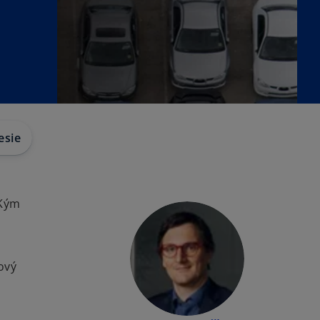
esie
 Kým
ový