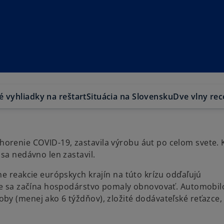
é vyhliadky na reštart
Situácia na Slovensku
Dve vlny rec
orenie COVID-19, zastavila výrobu áut po celom svete.
sa nedávno len zastavil.
ne reakcie európskych krajín na túto krízu odďaľujú
íne sa začína hospodárstvo pomaly obnovovať. Automobil
by (menej ako 6 týždňov), zložité dodávateľské reťazce,