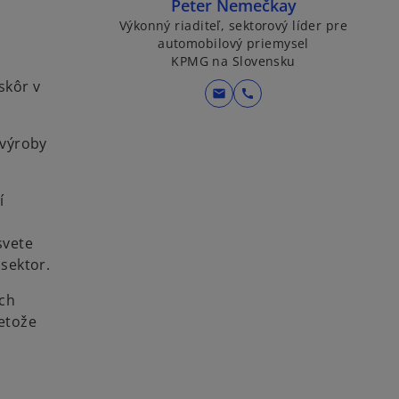
Peter Nemečkay
Výkonný riaditeľ, sektorový líder pre
automobilový priemysel
KPMG na Slovensku
skôr v
mail
call
 výroby
í
svete
sektor.
ých
etože