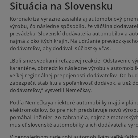
Situácia na Slovensku
Koronakríza výrazne zasiahla aj automobilový priemy
výrobu, čo následne spôsobilo, že väčšina dodávateľ
prevádzku. Slovenskí dodávatelia automobilov a aut
najmä z okolitých krajín. Na udržanie prevádzkyscho
dodávateľov, aby dodávali súčiastky včas.
„Boli sme svedkami reťazovej reakcie. Odstavenie v
karanténe, obmedzilo následne výrobu v automobilká
veľkej regionálnej prepojenosti dodávateľov. Do bu
zabezpečiť stabilitu a spoľahlivosť dodávok, a tiež
dodávateľov,“ vysvetlil Nemečkay.
Podľa Nemečkaya niektoré automobilky majú v pláne
elektromobilov, čo pre nich predstavuje novú výrob
pomáhali inžinieri zo zahraničia, najmä z materských
musieť slovenské automobilky a ich dodávatelia vyro
V neposlednom rade robí automobilkám veľké ťažkos