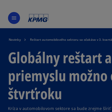
menu
Novinky
Reštart automobilového sektoru sa očakáva v 3. kvartá
Globálny reštart
priemyslu možno 
štvrťroku
Kríza v automobilovom sektore sa bude zrejme šíriť