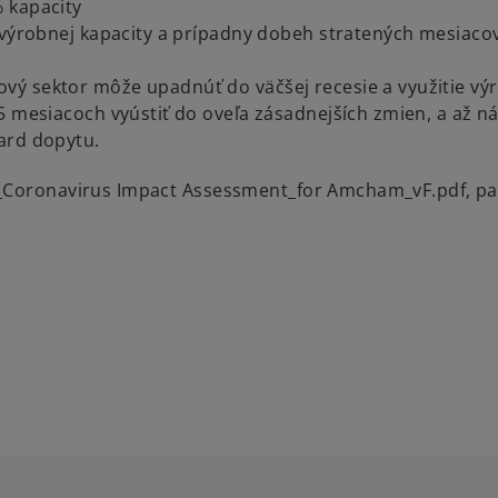
 kapacity
 výrobnej kapacity a prípadny dobeh stratených mesiacov
vý sektor môže upadnúť do väčšej recesie a využitie vý
5 mesiacoch vyústiť do oveľa zásadnejších zmien, a až n
dard dopytu.
_Coronavirus Impact Assessment_for Amcham_vF.pdf, pa