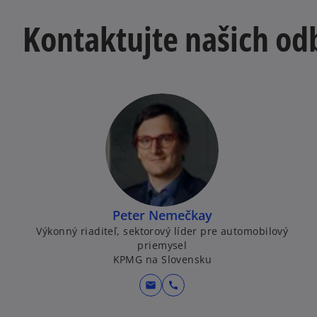
Kontaktujte našich od
Peter Nemečkay
Výkonný riaditeľ, sektorový líder pre automobilový
priemysel
KPMG na Slovensku
mail
call