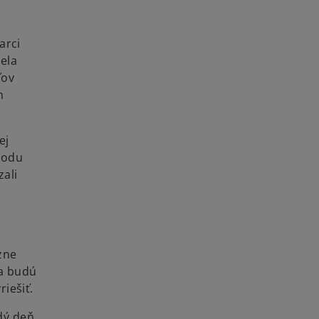
arci
ela
ľov
h
ej
vodu
ali
zne
ia budú
iešiť.
dý deň.