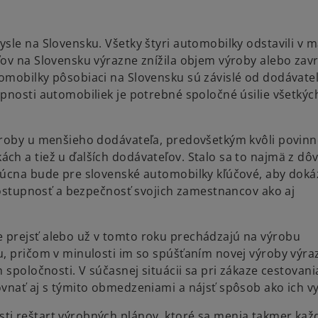
sle na Slovensku. Všetky štyri automobilky odstavili v m
ov na Slovensku výrazne znížila objem výroby alebo zavr
omobilky pôsobiaci na Slovensku sú závislé od dodávate
pnosti automobiliek je potrebné spoločné úsilie všetkýc
ýroby u menšieho dodávateľa, predovšetkým kvôli povinn
ch a tiež u ďalších dodávateľov. Stalo sa to najmä z dô
dúcna bude pre slovenské automobilky kľúčové, aby dokáz
 dostupnosť a bezpečnosť svojich zamestnancov ako aj
 prejsť alebo už v tomto roku prechádzajú na výrobu
u, pričom v minulosti im so spúšťaním novej výroby výra
 spoločnosti. V súčasnej situácii sa pri zákaze cestovan
vnať aj s týmito obmedzeniami a nájsť spôsob ako ich vyr
ti reštart výrobných plánov, ktoré sa menia takmer kaž