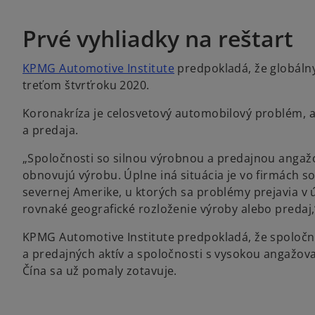
Prvé vyhliadky na reštart
KPMG Automotive Institute
predpokladá, že globáln
treťom štvrťroku 2020.
Koronakríza je celosvetový automobilový problém, a
a predaja.
„Spoločnosti so silnou výrobnou a predajnou angaž
obnovujú výrobu. Úplne iná situácia je vo firmách 
severnej Amerike, u ktorých sa problémy prejavia v
rovnaké geografické rozloženie výroby alebo predaj,
KPMG Automotive Institute predpokladá, že spoločn
a predajných aktív a spoločnosti s vysokou angažov
Čína sa už pomaly zotavuje.