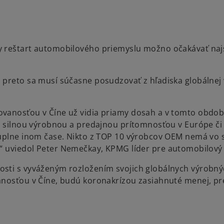
y reštart automobilového priemyslu možno očakávať naj
 preto sa musí súčasne posudzovať z hľadiska globálnej
ovanosťou v Číne už vidia priamy dosah a v tomto obdob
so silnou výrobnou a predajnou prítomnosťou v Európe či
 úplne inom čase. Nikto z TOP 10 výrobcov OEM nemá vo 
“
uviedol Peter Nemečkay, KPMG líder pre automobilový 
osti s vyváženým rozložením svojich globálnych výrobn
anosťou v Číne, budú koronakrízou zasiahnuté menej, pr