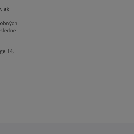
, ak
robných
ásledne
ge 14,