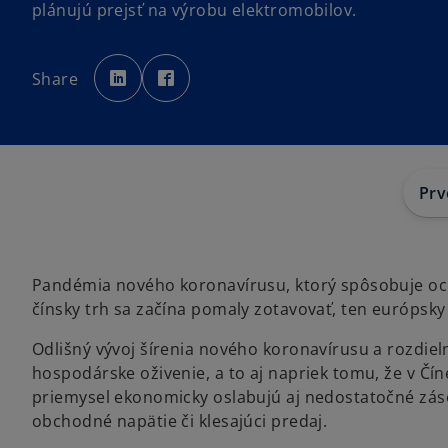
plánujú prejsť na výrobu elektromobilov.
o
o
p
p
Share
e
e
n
n
s
s
i
i
n
n
a
a
n
n
e
e
w
w
t
t
Prv
a
a
b
b
Pandémia nového koronavírusu, ktorý spôsobuje och
čínsky trh sa začína pomaly zotavovať, ten európsky 
Odlišný vývoj šírenia nového koronavírusu a rozdiel
hospodárske oživenie, a to aj napriek tomu, že v Č
priemysel ekonomicky oslabujú aj nedostatočné záso
obchodné napätie či klesajúci predaj.