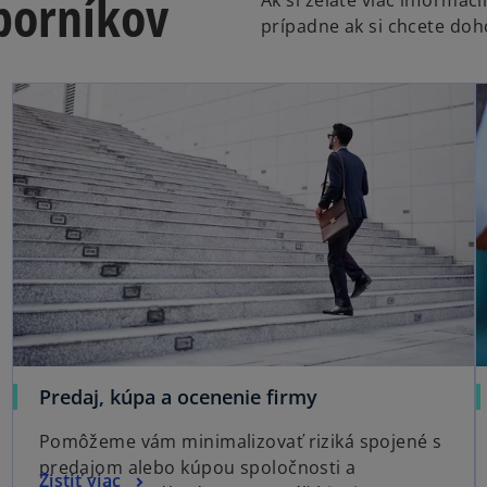
borníkov
Ak si želáte viac inform
prípadne ak si chcete doh
Predaj, kúpa a ocenenie firmy
Pomôžeme vám minimalizovať riziká spojené s
predajom alebo kúpou spoločnosti a
Zistiť viac