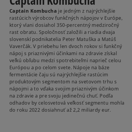
Captain Kombucha
Captain Kombucha
je jedným z najrýchlejšie
rastúcich výrobcov funkčných nápojov v Európe,
ktorý vlani dosiahol 350-percentný medziročný
rast obratu. Spoločnosť založili a riadia dvaja
slovenskí podnikatelia Peter Matuška a Matúš
Vaverčák. V priebehu len dvoch rokov si funkčný
nápoj s priaznivými účinkami na zdravie získal
veľkú obľubu medzi spotrebiteľmi naprieč celou
Európou a po celom svete. Nápoje na báze
fermentácie čaju sú najrýchlejšie rastúcim
produktovým segmentom na svetovom trhu s
nápojmi a to vďaka svojim priaznivým účinkom
na zdravie a pre svoju jedinečnú chuť. Podľa
odhadov by celosvetová veľkosť segmentu mohla
do roku 2022 dosiahnuť až 2,2 miliardy eur.