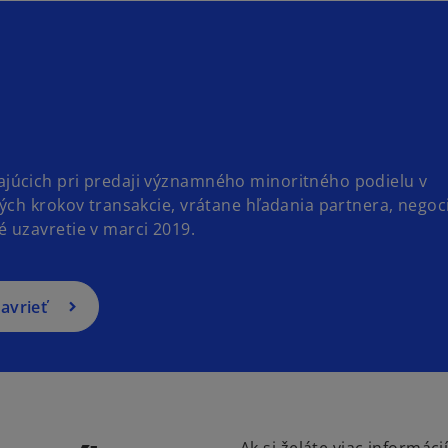
júcich pri predaji významného minoritného podielu v
ých krokov transakcie, vrátane hľadania partnera, negoc
 uzavretie v marci 2019.
avrieť