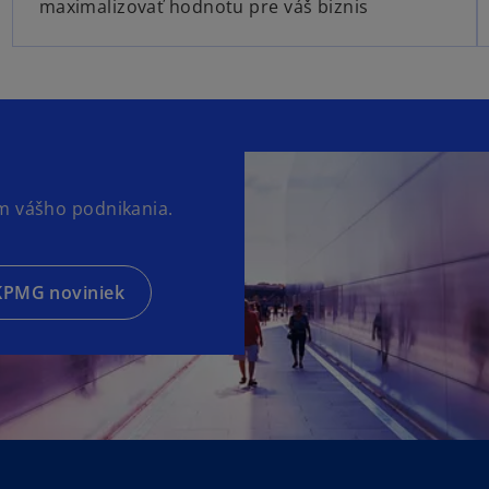
maximalizovať hodnotu pre váš biznis
ám vášho podnikania.
 KPMG noviniek