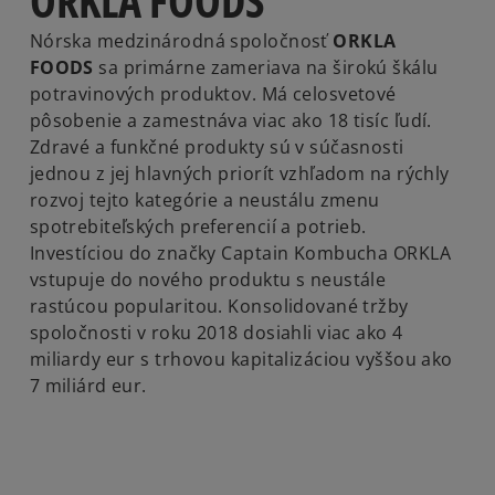
ORKLA FOODS
Nórska medzinárodná spoločnosť
ORKLA
FOODS
sa primárne zameriava na širokú škálu
potravinových produktov. Má celosvetové
pôsobenie a zamestnáva viac ako 18 tisíc ľudí.
Zdravé a funkčné produkty sú v súčasnosti
jednou z jej hlavných priorít vzhľadom na rýchly
rozvoj tejto kategórie a neustálu zmenu
spotrebiteľských preferencií a potrieb.
Investíciou do značky Captain Kombucha ORKLA
vstupuje do nového produktu s neustále
rastúcou popularitou. Konsolidované tržby
spoločnosti v roku 2018 dosiahli viac ako 4
miliardy eur s trhovou kapitalizáciou vyššou ako
7 miliárd eur.