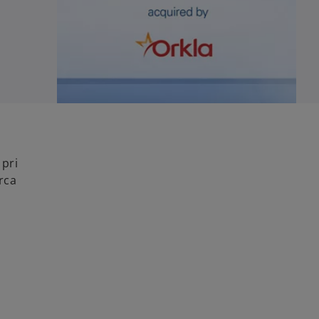
 pri
rca