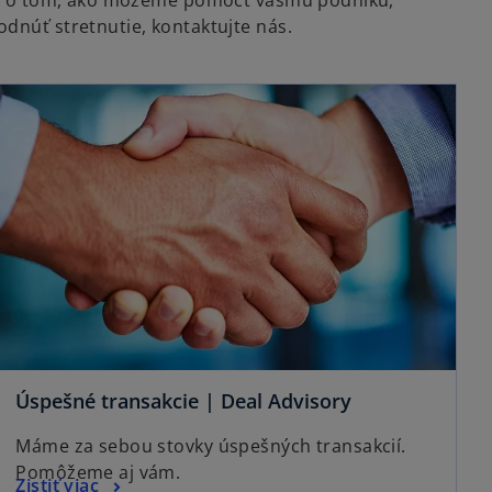
ácií o tom, ako môžeme pomôcť vášmu podniku,
odnúť stretnutie, kontaktujte nás.
Úspešné transakcie | Deal Advisory
Máme za sebou stovky úspešných transakcií.
Pomôžeme aj vám.
Zistiť viac