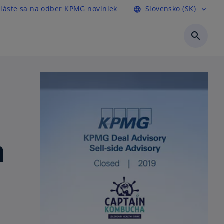
hláste sa na odber KPMG noviniek
Slovensko (SK)
language
expand_more
search
a