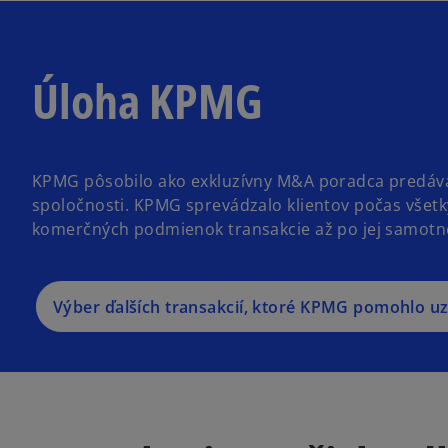
Úloha KPMG
KPMG pôsobilo ako exkluzívny M&A poradca predáva
spoločnosti. KPMG sprevádzalo klientov počas všetk
komerčných podmienok transakcie až po jej samotné
Výber ďalších transakcií, ktoré KPMG pomohlo uz