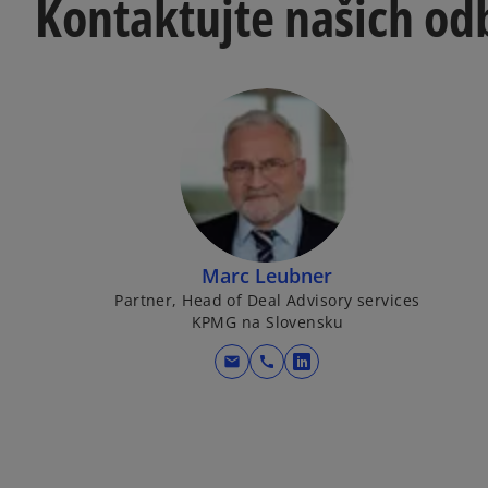
Kontaktujte našich od
Marc Leubner
Partner, Head of Deal Advisory services
KPMG na Slovensku
mail
call
o
p
e
n
s