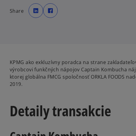
o
o
p
p
Share
e
e
n
n
s
s
i
i
n
n
a
a
n
n
e
e
w
w
t
t
a
a
b
b
KPMG ako exkluzívny poradca na strane zakladate
výrobcovi funkčných nápojov Captain Kombucha nájsť 
ktorej globálna FMCG spoločnosť ORKLA FOODS nado
2019.
Detaily transakcie