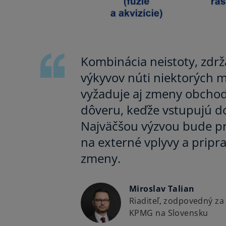
Kombinácia neistoty, zdr
výkyvov núti niektorých m
vyžaduje aj zmeny obchod
dôveru, keďže vstupujú 
Najväčšou výzvou bude pre
na externé vplyvy a pripra
zmeny.
Miroslav Talian
Riaditeľ, zodpovedný z
KPMG na Slovensku