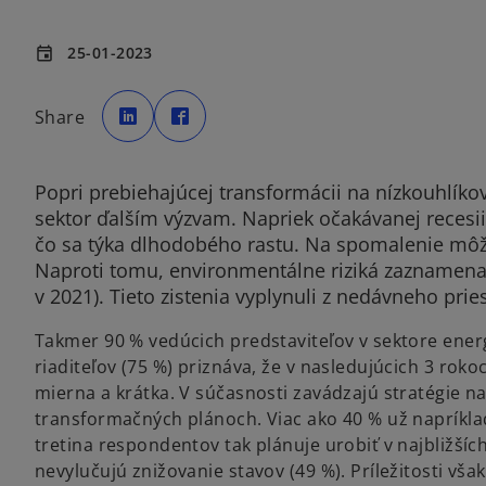
25-01-2023
event
o
o
p
p
Share
e
e
n
n
s
s
i
i
n
n
a
a
Popri prebiehajúcej transformácii na nízkouhlíko
n
n
e
e
sektor ďalším výzvam. Napriek očakávanej recesii 
w
w
t
t
čo sa týka dlhodobého rastu. Na spomalenie môžu 
a
a
b
b
Naproti tomu, environmentálne riziká zaznamena
v 2021). Tieto zistenia vyplynuli z nedávneho p
Takmer 90 % vedúcich predstaviteľov v sektore energ
riaditeľov (75 %) priznáva, že v nasledujúcich 3 roko
mierna a krátka. V súčasnosti zavádzajú stratégie 
transformačných plánoch. Viac ako 40 % už napríklad
tretina respondentov tak plánuje urobiť v najbližšíc
nevylučujú znižovanie stavov (49 %). Príležitosti vš