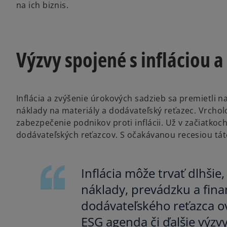
na ich biznis.
Výzvy spojené s infláciou 
Inflácia a zvýšenie úrokových sadzieb sa premietli 
náklady na materiály a dodávateľský reťazec. Vrcho
zabezpečenie podnikov proti inflácii. Už v začiatkoch
dodávateľských reťazcov. S očakávanou recesiou táto
Inflácia môže trvať dlhši
náklady, prevádzku a fina
dodávateľského reťazca ov
ESG agenda či ďalšie výzv