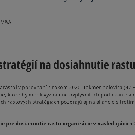
a M&A
stratégií na dosiahnutie rast
í narástol v porovnaní s rokom 2020. Takmer polovica (47 %
cie, ktoré by mohli významne ovplyvniť ich podnikanie a r
h rastových stratégiach pozerajú aj na aliancie s tretím
šie pre dosiahnutie rastu organizácie v nasledujúcich