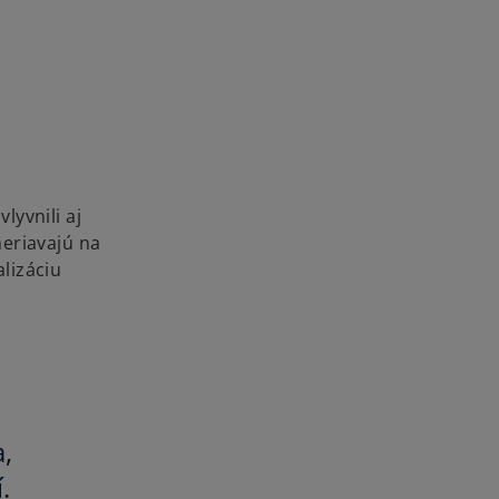
lyvnili aj
meriavajú na
alizáciu
,
.