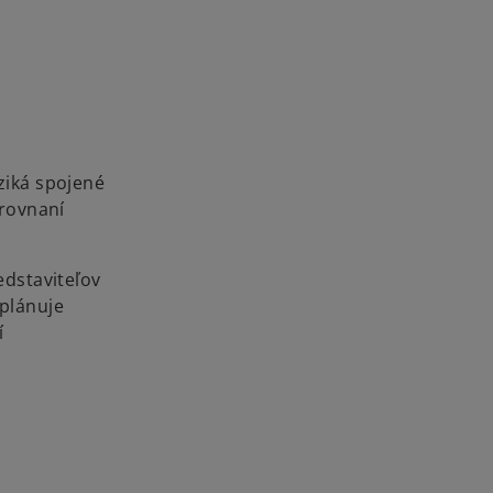
iziká spojené
orovnaní
edstaviteľov
 plánuje
í