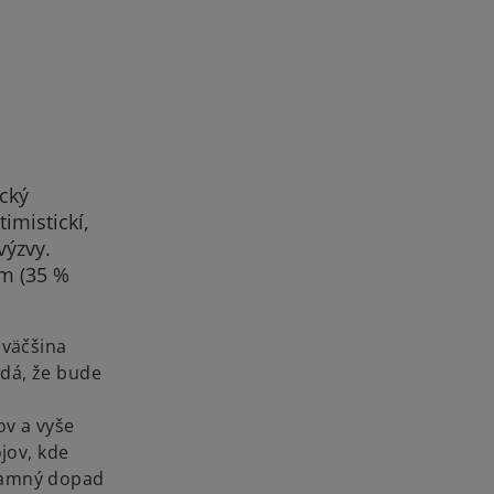
ický
imistickí,
výzvy.
om (35 %
 väčšina
adá, že bude
ov a vyše
jov, kde
ýznamný dopad