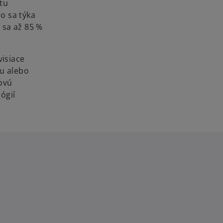
stu
čo sa týka
 sa až 85 %
visiace
iu alebo
kovú
ógií