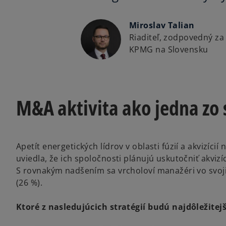
Miroslav Talian
Riaditeľ, zodpovedný z
KPMG na Slovensku
M&A aktivita ako jedna zo 
Apetít energetických lídrov v oblasti fúzií a akvizíci
uviedla, že ich spoločnosti plánujú uskutočniť akvizí
S rovnakým nadšením sa vrcholoví manažéri vo svojic
(26 %).
Ktoré z nasledujúcich stratégií budú najdôležitej