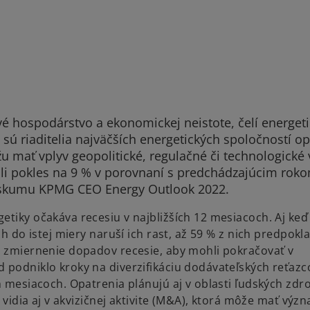
vé hospodárstvo a ekonomickej neistote, čelí energet
sú riaditelia najväčších energetických spoločností opt
mať vplyv geopolitické, regulačné či technologické 
li pokles na 9 % v porovnaní s predchádzajúcim rok
rieskumu KPMG CEO Energy Outlook 2022.
etiky očakáva recesiu v najbližších 12 mesiacoch. Aj keď
ch do istej miery naruší ich rast, až 59 % z nich predpokl
na zmiernenie dopadov recesie, aby mohli pokračovať v
 podniklo kroky na diverzifikáciu dodávateľských reťazc
h mesiacoch. Opatrenia plánujú aj v oblasti ľudských zdro
ak vidia aj v akvizičnej aktivite (M&A), ktorá môže mať v