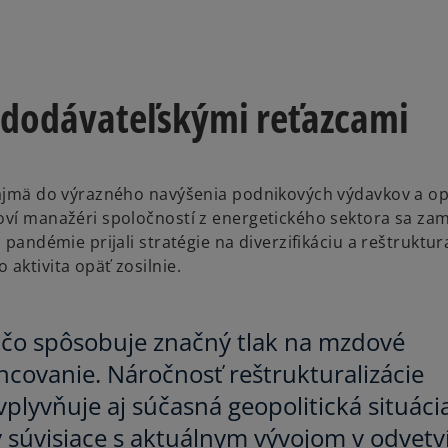
a dodávateľskými reťazcami
najmä do výrazného navýšenia podnikových výdavkov a opv
loví manažéri spoločností z energetického sektora sa za
 pandémie prijali stratégie na diverzifikáciu a reštruktur
 aktivita opäť zosilnie.
e, čo spôsobuje značný tlak na mzdové
ncovanie. Náročnosť reštrukturalizácie
plyvňuje aj súčasná geopolitická situácia
y súvisiace s aktuálnym vývojom v odvetví