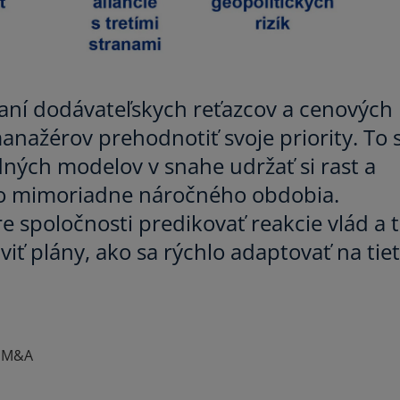
žaní dodávateľskych reťazcov a cenových
anažérov prehodnotiť svoje priority. To s
ných modelov v snahe udržať si rast a
do mimoriadne náročného obdobia.
 spoločnosti predikovať reakcie vlád a 
viť plány, ako sa rýchlo adaptovať na tie
a M&A