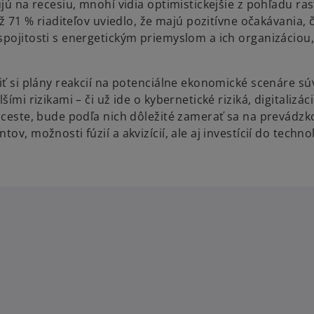
ujú na recesiu, mnohí vidia optimistickejšie z pohľadu ra
Až 71 % riaditeľov uviedlo, že majú pozitívne očakávania, 
spojitosti s energetickým priemyslom a ich organizáciou,
iť si plány reakcií na potenciálne ekonomické scenáre sú
ími rizikami – či už ide o kybernetické riziká, digitalizác
j ceste, bude podľa nich dôležité zamerať sa na prevádz
v, možnosti fúzií a akvizícií, ale aj investícií do technol