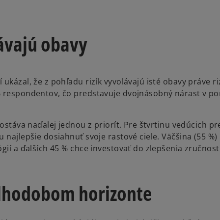
lávajú obavy
ukázal, že z pohľadu rizík vyvolávajú isté obavy práve r
% respondentov, čo predstavuje dvojnásobný nárast v p
ostáva naďalej jednou z priorít. Pre štvrtinu vedúcich pr
 najlepšie dosiahnuť svoje rastové ciele. Väčšina (55 %)
gií a ďalších 45 % chce investovať do zlepšenia zručnost
dlhodobom horizonte