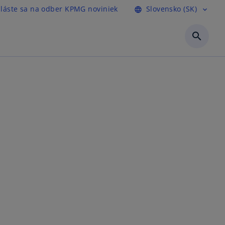
hláste sa na odber KPMG noviniek
Slovensko (SK)
language
expand_more
search