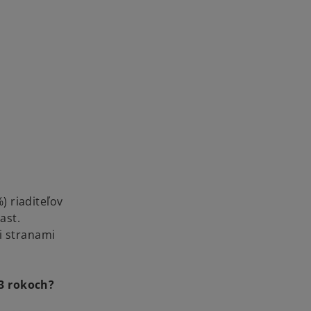
u
) riaditeľov
ast.
i stranami
 3 rokoch?