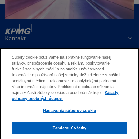
a
b
Kontakt
Média
Súbory cookie používame na správne fungovanie našej
stránky, prispôsobenie obsahu a reklám, poskytovanie
funkcií sociálnych médií a na analýzu návštevnosti.
Informácie o používaní našej stránky tiež zdieľame s našimi
Kariéra
sociálnymi médiami, reklamnými a analytickými partnermi.
Viac informácií nájdete v Prehlásení o ochrane súkromia,
o
o
najmä v časti Súbory cookies a podobné nástroje.
Zásady
p
p
ochrany osobných údajov.
Právne prehlásenie
Ochrana osobných údajov a cookies
e
e
Dostupnosť
Nastavenia súborov cookie
Pomoc
n
n
s
s
© 2026 KPMG Slovensko spol. s r.o., slovenská spoločnosť s ručením
i
i
Zamietnuť všetky
obmedzeným a členská spoločnosť globálnej organizácie KPMG
nezávislých členských spoločností pridružených ku KPMG
n
n