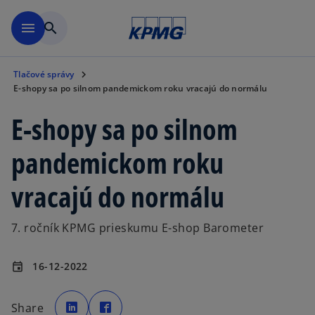
Preskočiť na hlavný obsah
menu
search
Tlačové správy
E-shopy sa po silnom pandemickom roku vracajú do normálu
E-shopy sa po silnom
pandemickom roku
vracajú do normálu
7. ročník KPMG prieskumu E-shop Barometer
16-12-2022
event
o
o
p
p
Share
e
e