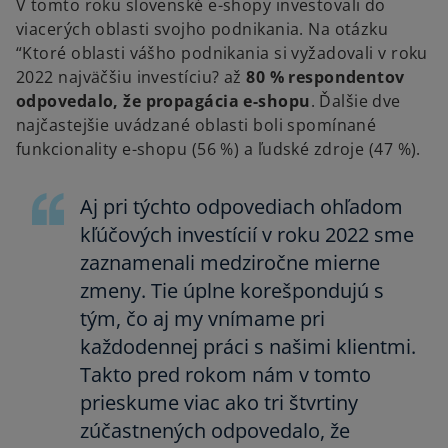
V tomto roku slovenské e-shopy investovali do
viacerých oblasti svojho podnikania. Na otázku
“Ktoré oblasti vášho podnikania si vyžadovali v roku
2022 najväčšiu investíciu? až
80 % respondentov
odpovedalo, že propagácia e-shopu
. Ďalšie dve
najčastejšie uvádzané oblasti boli spomínané
funkcionality e-shopu (56 %) a ľudské zdroje (47 %).
Aj pri týchto odpovediach ohľadom
kľúčových investícií v roku 2022 sme
zaznamenali medziročne mierne
zmeny. Tie úplne korešpondujú s
tým, čo aj my vnímame pri
každodennej práci s našimi klientmi.
Takto pred rokom nám v tomto
prieskume viac ako tri štvrtiny
zúčastnených odpovedalo, že