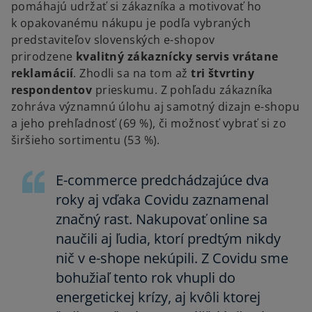
pomáhajú udržať si zákazníka a motivovať ho
k opakovanému nákupu je podľa vybraných
predstaviteľov slovenských e-shopov
prirodzene
kvalitný zákaznícky servis vrátane
reklamácií
. Zhodli sa na tom až
tri štvrtiny
respondentov
prieskumu. Z pohľadu zákazníka
zohráva významnú úlohu aj samotný dizajn e-shopu
a jeho prehľadnosť (69 %), či možnosť vybrať si zo
širšieho sortimentu (53 %).
E-commerce predchádzajúce dva
roky aj vďaka Covidu zaznamenal
značný rast. Nakupovať online sa
naučili aj ľudia, ktorí predtým nikdy
nič v e-shope nekúpili. Z Covidu sme
bohužiaľ tento rok vhupli do
energetickej krízy, aj kvôli ktorej