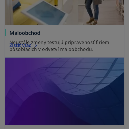
b
Maloobchod
Neustále zmeny testujú pripravenosť firiem
Zistiť viac
pôsobiacich v odvetví maloobchodu.