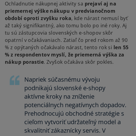
Ochladnutie nákupnej aktivity sa
prejaví aj na
priemernej výške nákupu v predvianočnom
období oproti zvyšku roka
, kde nárast nemusí byť
až taký signifikantný, ako tomu bolo po iné roky. Aj
tu sú zástupcovia slovenských e-shopov skôr
opatrní v očakávaniach. Zatiaľ čo pred rokom až 90
% z opýtaných očakávalo nárast, tento rok si
len 55
% z respondentov myslí, že priemerná výška za
nákup porastie
. Zvyšok očakáva skôr pokles.
Napriek súčasnému vývoju
podnikajú slovenské e-shopy
aktívne kroky na zníženie
potenciálnych negatívnych dopadov.
Prehodnocujú obchodné stratégie s
cieľom vytvoriť udržateľný model a
skvalitniť zákaznícky servis. V