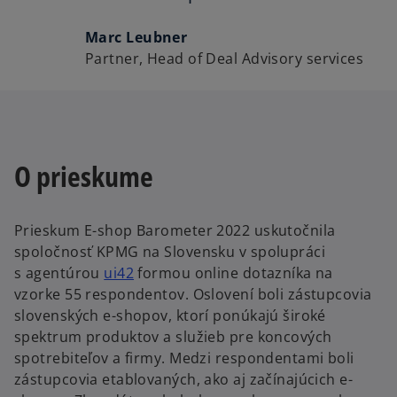
Marc Leubner
Partner, Head of Deal Advisory services
O prieskume
Prieskum E-shop Barometer 2022 uskutočnila
spoločnosť KPMG na Slovensku v spolupráci
o
s agentúrou
ui42
formou online dotazníka na
p
vzorke 55 respondentov. Oslovení boli zástupcovia
e
slovenských e-shopov, ktorí ponúkajú široké
n
spektrum produktov a služieb pre koncových
o
s
spotrebiteľov a firmy. Medzi respondentami boli
p
i
zástupcovia etablovaných, ako aj začínajúcich e-
e