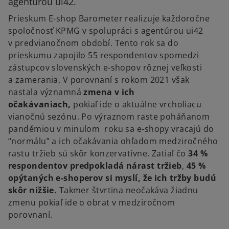
agentúrou ui42.
Prieskum E-shop Barometer realizuje každoročne
spoločnosť KPMG v spolupráci s agentúrou ui42
v predvianočnom období. Tento rok sa do
prieskumu zapojilo 55 respondentov spomedzi
zástupcov slovenských e-shopov rôznej veľkosti
a zamerania. V porovnaní s rokom 2021 však
nastala významná
zmena v ich
očakávaniach,
pokiaľ ide o aktuálne vrcholiacu
vianočnú sezónu. Po výraznom raste poháňanom
pandémiou v minulom roku sa e-shopy vracajú do
“normálu” a ich očakávania ohľadom medziročného
rastu tržieb sú skôr konzervatívne. Zatiaľ čo
34 %
respondentov predpokladá nárast tržieb
,
45 %
opýtaných e-shoperov si myslí, že ich tržby budú
skôr nižšie.
Takmer štvrtina neočakáva žiadnu
zmenu pokiaľ ide o obrat v medziročnom
porovnaní.