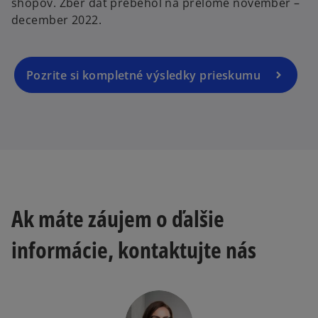
n
shopov. Zber dát prebehol na prelome november –
n
a
december 2022.
s
n
i
e
n
w
a
Pozrite si kompletné výsledky prieskumu
t
n
a
e
b
w
t
a
b
Ak máte záujem o ďalšie
informácie, kontaktujte nás