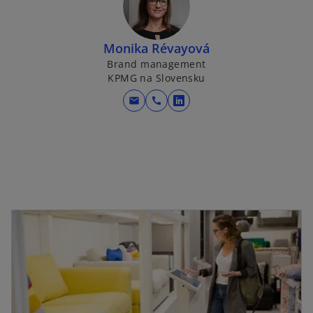
Monika Révayová
Brand management
KPMG na Slovensku
mail
call
o
p
e
n
s
i
n
a
n
e
w
t
a