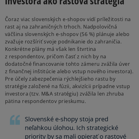
investora ako rastová stratégia
Čoraz viac slovenských e-shopov vidí príležitosti na
rast aj na zahraničných trhoch. Nadpolovičná
väčšina slovenských e-shopov (56 %) plánuje alebo
zvažuje rozšíriť svoje podnikanie do zahraničia.
Konkrétne plány má však len štvrtina
z respondentov, pričom časť z nich by na
dodatočné financovanie tohto zámeru zvážila úver
z finančnej inštitúcie alebo vstup nového investora).
Pre účely zabezpečenia rýchlejšieho rastu by
stratégie založené na fúzii, akvizícii prípadne vstup
investora (tzv. M&A stratégiu) zvážila len zhruba
pätina respondentov prieskumu.
Slovenské e-shopy stoja pred
neľahkou úlohou. Ich strategické
priority by sa mali opierať o rastové