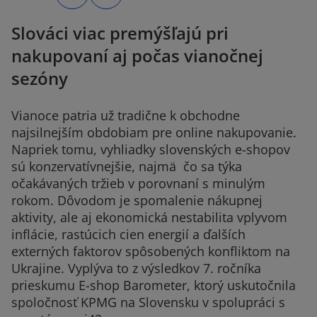
n
n
s
s
i
i
Slováci viac premýšľajú pri
n
n
a
a
n
n
nakupovaní aj počas vianočnej
e
e
w
w
t
t
sezóny
a
a
b
b
Vianoce patria už tradične k obchodne
najsilnejším obdobiam pre online nakupovanie.
Napriek tomu, vyhliadky slovenských e-shopov
sú konzervatívnejšie, najmä čo sa týka
očakávaných tržieb v porovnaní s minulým
rokom. Dôvodom je spomalenie nákupnej
aktivity, ale aj ekonomická nestabilita vplyvom
inflácie, rastúcich cien energií a ďalších
externých faktorov spôsobených konfliktom na
Ukrajine. Vyplýva to z výsledkov 7. ročníka
prieskumu E-shop Barometer, ktorý uskutočnila
spoločnosť KPMG na Slovensku v spolupráci s