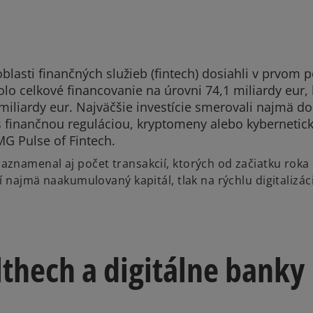
oblasti finančných služieb (fintech) dosiahli v prvom 
lo celkové financovanie na úrovni 74,1 miliardy eur, 
miliardy eur. Najväčšie investície smerovali najmä do
 finančnou reguláciou, kryptomeny alebo kybernetic
MG Pulse of Fintech.
znamenal aj počet transakcií, ktorých od začiatku roka
í najmä naakumulovaný kapitál, tlak na rýchlu digitalizá
thech a digitálne banky