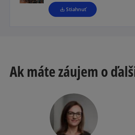
n
a
Stiahnuť
n
e
w
t
a
b
Ak máte záujem o ďalš