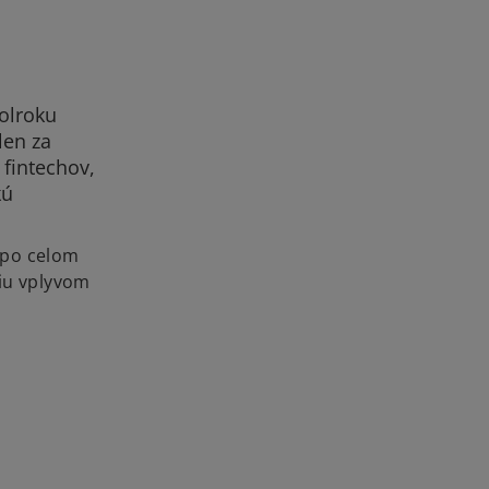
polroku
len za
 fintechov,
kú
 po celom
ciu vplyvom