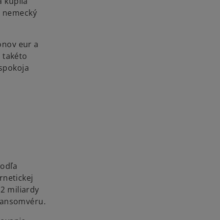
á kúpila
al nemecký
lónov eur a
 takéto
spokoja
Podľa
rnetickej
,2 miliardy
 ransomvéru.