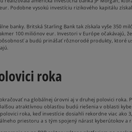
ciu realizovala americká investičná banka JP Morgan, ktor
eur. Podobne vysokú investíciu rizikového kapitálu získ
álne banky. Britská Starling Bank tak získala vyše 350 mi
kmer 100 miliónov eur. Investori v Európe očakávajú, že
pôsobnosť a budú prinášať rôznorodé produkty, ktoré u
ajú.
olovici roka
pokračovať na globálnej úrovni aj v druhej polovici roka. 
alšou atraktívnou oblasťou budú riešenia v oblasti kybe
olovici roka, keď investície dosiahli rekordne viac ako 3
tálneho priestoru a s tým spojený nárast kyberútokov a