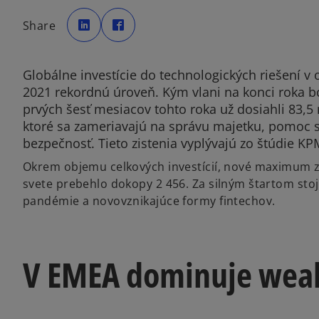
o
o
p
p
Share
e
e
n
n
s
s
i
i
n
n
a
a
Globálne investície do technologických riešení v 
n
n
e
e
2021 rekordnú úroveň. Kým vlani na konci roka bo
w
w
t
t
prvých šesť mesiacov tohto roka už dosiahli 83,5 
a
a
b
b
ktoré sa zameriavajú na správu majetku, pomoc s
bezpečnosť. Tieto zistenia vyplývajú zo štúdie KP
Okrem objemu celkových investícií, nové maximum za
svete prebehlo dokopy 2 456. Za silným štartom stoj
pandémie a novovznikajúce formy fintechov.
V EMEA dominuje weal