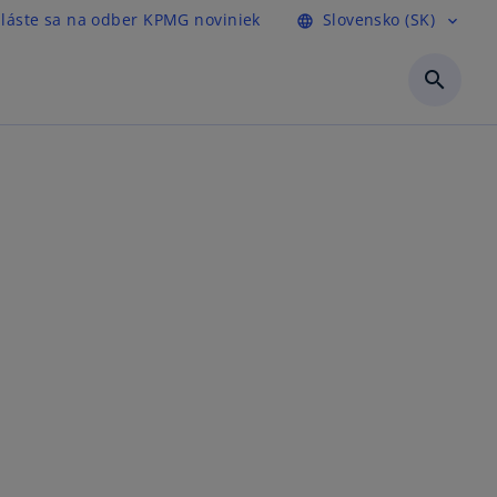
hláste sa na odber KPMG noviniek
Slovensko (SK)
language
expand_more
search