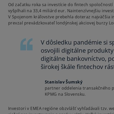
Od začatku roka sa investície do fintech spoločností
vyšplhali na 33,4 miliárd eur. Naintenzívnejšiu inves
V Spojenom kráľovstve prebehla doteraz najväčšia inv
prevzal prevádzkovateľ londýnskej akciovej burzy L
V dôsledku pandémie si sp
osvojili digitálne produkt
digitálne bankovníctvo, p
širokej škále fintechov rás
Stanislav Šumský
partner oddelenia transakčného 
KPMG na Slovensku.
Investori v EMEA regióne obzvlášť vyhľadávali tzv. w