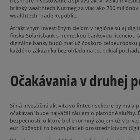
riešní pre investovanie a správu aktív. Veľkú investí
britský wealthtech Nutmeg za viac ako 700 miliónov 
wealthtech Trade Republic.
Atraktívnym investičným cieľom v regióne sú aj digit
fínska Solarisbank s nemeckou bankovou licenciou ta
digitálne banky budú mať už čoskoro celoeurópsku 
každého zákazníka bez ohľadu na to, odkiaľ pochádz
Očakávania v druhej p
Silná investičná aktivita vo fintech sektore by mala 
očakávaní bude najväčší záujem o platobné služby. Ď
bezpečnosti, o ktoré bol enormný záujem už v prvej p
eur. Spôsobil to boom platieb prostredníctvom digi