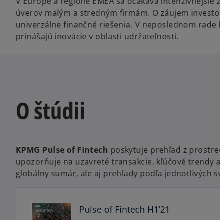
V Európe a regióne EMEA sa očakáva intenzívnejšie 
úverov malým a stredným firmám. O záujem investo
univerzálne finančné riešenia. V neposlednom rade 
prinášajú inovácie v oblasti udržateľnosti.
O štúdii
KPMG Pulse of Fintech
poskytuje prehľad z prostred
o
upozorňuje na uzavreté transakcie, kľúčové trendy a
p
globálny sumár, ale aj prehľady podľa jednotlivých 
e
n
s
Pulse of Fintech H1’21
i