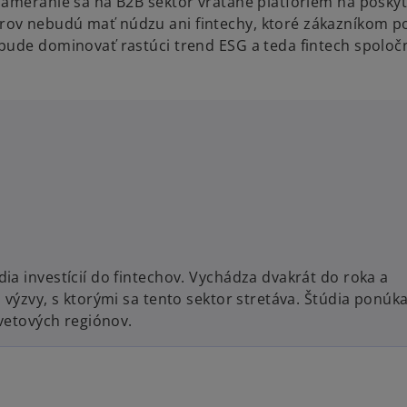
zameranie sa na B2B sektor vrátane platforiem na posky
rov nebudú mať núdzu ani fintechy, ktoré zákazníkom p
bude dominovať rastúci trend ESG a teda fintech spoločn
ia investícií do fintechov. Vychádza dvakrát do roka a
 výzvy, s ktorými sa tento sektor stretáva. Štúdia ponúk
svetových regiónov.