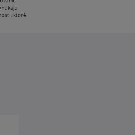
tovanie
onúkajú
osti, ktoré
a