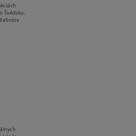
akciách
vo Švédsku.
efinitiv
o
tálnych