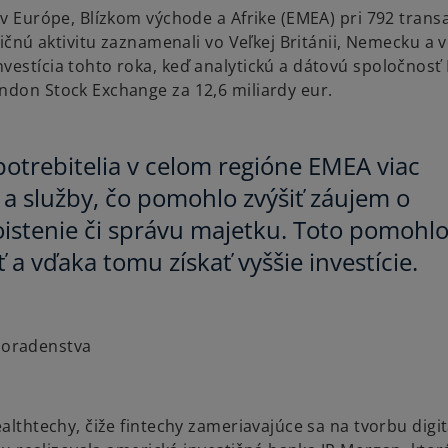
 v Európe, Blízkom východe a Afrike (EMEA) pri 792 trans
tičnú aktivitu zaznamenali vo Veľkej Británii, Nemecku a 
estícia tohto roka, keď analytickú a dátovú spoločnosť R
ondon Stock Exchange za 12,6 miliardy eur.
otrebitelia v celom regióne EMEA viac
y a služby, čo pomohlo zvýšiť záujem o
oistenie či správu majetku. Toto pomohl
ť a vďaka tomu získať vyššie investície.
poradenstva
ealthtechy, čiže fintechy zameriavajúce sa na tvorbu digi