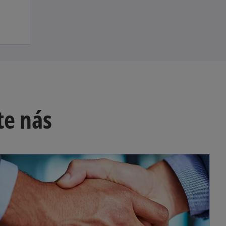
te nás