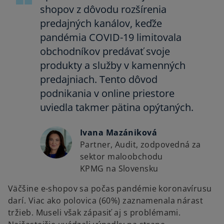
shopov z dôvodu rozšírenia
predajných kanálov, keďže
pandémia COVID-19 limitovala
obchodníkov predávať svoje
produkty a služby v kamenných
predajniach. Tento dôvod
podnikania v online priestore
uviedla takmer pätina opýtaných.
Ivana Mazániková
Partner, Audit, zodpovedná za
sektor maloobchodu
KPMG na Slovensku
Väčšine e-shopov sa počas pandémie koronavírusu
darí. Viac ako polovica (60%) zaznamenala nárast
tržieb. Museli však zápasiť aj s problémami.