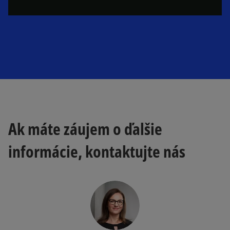
e
l
V
o
a
i
Ak máte záujem o ďalšie
y
d
informácie, kontaktujte nás
V
e