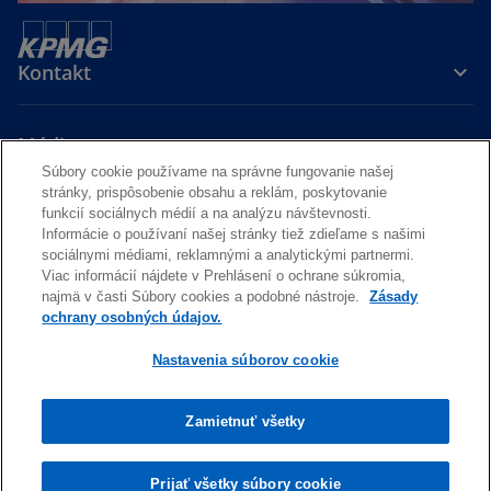
Kontakt
Média
Súbory cookie používame na správne fungovanie našej
stránky, prispôsobenie obsahu a reklám, poskytovanie
Kariéra
funkcií sociálnych médií a na analýzu návštevnosti.
Informácie o používaní našej stránky tiež zdieľame s našimi
sociálnymi médiami, reklamnými a analytickými partnermi.
o
o
Viac informácií nájdete v Prehlásení o ochrane súkromia,
p
p
najmä v časti Súbory cookies a podobné nástroje.
Zásady
Právne prehlásenie
Ochrana osobných údajov a cookies
e
e
Dostupnosť
ochrany osobných údajov.
Pomoc
n
n
Nastavenia súborov cookie
s
s
© 2026 KPMG Slovensko spol. s r.o., slovenská spoločnosť s ručením
i
i
obmedzeným a členská spoločnosť globálnej organizácie KPMG
nezávislých členských spoločností pridružených ku KPMG
n
n
Zamietnuť všetky
International Limited, súkromnej anglickej spoločnosti s
a
a
obmedzeným ručením. Všetky práva vyhradené.
n
n
Viac informácií o štruktúre globálnej organizácie KPMG nájdete na
Prijať všetky súbory cookie