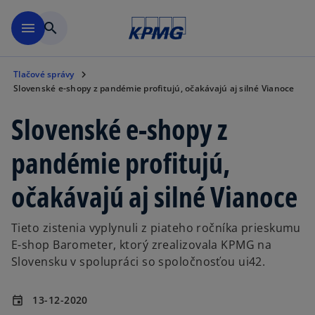
Preskočiť na hlavný obsah
menu
search
Tlačové správy
Slovenské e-shopy z pandémie profitujú, očakávajú aj silné Vianoce
Slovenské e-shopy z
pandémie profitujú,
očakávajú aj silné Vianoce
Tieto zistenia vyplynuli z piateho ročníka prieskumu
E-shop Barometer, ktorý zrealizovala KPMG na
Slovensku v spolupráci so spoločnosťou ui42.
13-12-2020
event