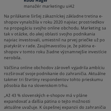
Robo Háger
manažér marketingu ui42
Na prilákanie širšej zákazníckej základne tretina e-
shopov vynaložila v roku 2020 najviac prostriedkov
na propagáciu svojho online obchodu. Marketing sa
tak v otázke, do akej oblasti svojho podnikania
najviac investovali, umiestnil na prvej priečke už po
piatykrát v rade. Zaujímavosťou je, že pätina e-
shopov v tomto roku žiadne významnejšie investície
nerobila.
Väčšina online obchodov zároveň vyjadrila ambíciu
rozširovať svoje podnikanie do zahraničia. Aktuálne
takmer tri štvrtiny respondentov tohto prieskumu
pôsobia iba na slovenskom trhu.
„Až 43 % slovenských e-shopov má v pláne
expandovať a ďalšia pätina o tejto možnosti
aktuálne uvažuje. K úspešnej expanzii do zahraničia