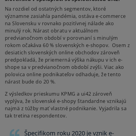
Na rozdiel od ostatných segmentov, ktoré
významne zasiahla pandémia, ostáva e-commerce
na Slovensku v rovnako pozitívnej nálade ako
minulý rok. Nárast obratu v aktuálnom
predvianočnom období v porovnaní s minulým
rokom očakáva 60 % slovenských e-shopov. Osem z
desiatich slovenských online obchodov zároveň
predpokladá, že priemerná výška nákupu v ich e-
shope sa v predvianočnom období zvýši. Viac ako
polovica online podnikateľov odhaduje, že tento
nárast bude do 20 %.
Z výsledkov prieskumu KPMG a ui42 zároveň
vyplýva, že slovenské e-shopy štandardne vznikajú
najmä z túžby mať vlastné podnikanie. Vyjadrila sa
tak tretina respondentov.
Špecifikom roku 2020 je vznik e-