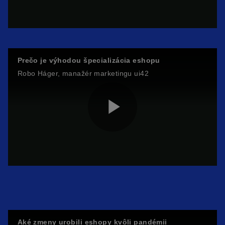
l
Prečo je výhodou špecializácia eshopu
Robo Háger, manažér marketingu ui42
a
P
y
l
V
Aké zmeny urobili eshopy kvôli pandémii