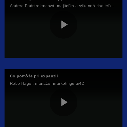
a
i
Andrea Podstrelencová, majiteľka a výkonná riaditeľka e-shopu Holokolo
y
d
P
V
e
l
Čo pomôže pri expanzii
i
Robo Háger, manažér marketingu ui42
o
a
d
P
y