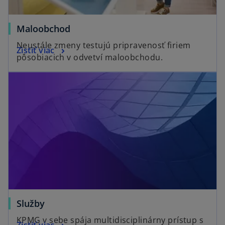
Maloobchod
Neustále zmeny testujú pripravenosť firiem
Zistiť viac
pôsobiacich v odvetví maloobchodu.
Služby
KPMG v sebe spája multidisciplinárny prístup s