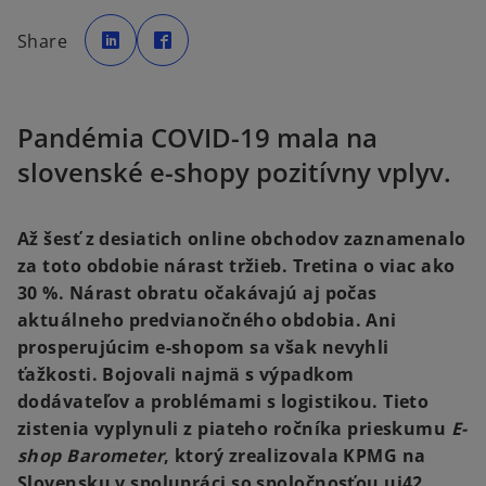
o
o
p
p
Share
e
e
n
n
s
s
i
i
n
n
a
a
n
n
Pandémia COVID-19 mala na
e
e
w
w
t
t
slovenské e-shopy pozitívny vplyv.
a
a
b
b
Až šesť z desiatich online obchodov zaznamenalo
za toto obdobie nárast tržieb. Tretina o viac ako
30 %. Nárast obratu očakávajú aj počas
aktuálneho predvianočného obdobia. Ani
prosperujúcim e-shopom sa však nevyhli
ťažkosti. Bojovali najmä s výpadkom
dodávateľov a problémami s logistikou. Tieto
zistenia vyplynuli z piateho ročníka prieskumu
E-
shop Barometer
, ktorý zrealizovala KPMG na
Slovensku v spolupráci so spoločnosťou ui42.