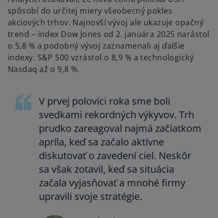
spôsobí do určitej miery všeobecný pokles
akciových trhov. Najnovší vývoj ale ukazuje opačný
trend – index Dow Jones od 2. januára 2025 narástol
o 5,8 % a podobný vývoj zaznamenali aj ďalšie
indexy. S&P 500 vzrástol o 8,9 % a technologický
Nasdaq až o 9,8 %.
V prvej polovici roka sme boli
svedkami rekordných výkyvov. Trh
prudko zareagoval najmä začiatkom
apríla, keď sa začalo aktívne
diskutovať o zavedení ciel. Neskôr
sa však zotavil, keď sa situácia
začala vyjasňovať a mnohé firmy
upravili svoje stratégie.