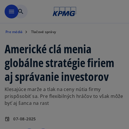
Preskočiť na hlavný obsah
menu
search
Pre médiá
Tlačové správy
Americké clá menia
globálne stratégie firiem
aj správanie investorov
Klesajúce marže a tlak na ceny nútia firmy
prispôsobiť sa. Pre flexibilných hráčov to však môže
byť aj šanca na rast
07-08-2025
event