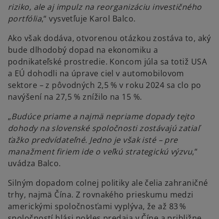
riziko, ale aj impulz na reorganizáciu investičného
portfólia
,“ vysvetľuje Karol Balco.
Ako však dodáva, otvorenou otázkou zostáva to, aký
bude dlhodobý dopad na ekonomiku a
podnikateľské prostredie. Koncom júla sa totiž USA
a EÚ dohodli na úprave ciel v automobilovom
sektore – z pôvodných 2,5 % v roku 2024 sa clo po
navýšení na 27,5 % znížilo na 15 %.
„
Budúce priame a najmä nepriame dopady tejto
dohody na slovenské spoločnosti zostávajú zatiaľ
ťažko predvídateľné. Jedno je však isté – pre
manažment firiem ide o veľkú strategickú výzvu
,“
uvádza Balco.
Silným dopadom colnej politiky ale čelia zahraničné
trhy, najmä Čína. Z rovnakého prieskumu medzi
americkými spoločnosťami vyplýva, že až 83 %
spoločností hlási pokles predaja v Číne a približne