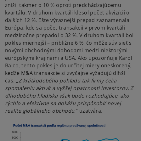
znížil takmer o 10 % oproti predchádzajúcemu
kvartálu. V druhom kvartáli klesol počet akvizícií o
ďalších 12 %. Ešte výraznejší prepad zaznamenala
Európa, kde sa počet transakcií v prvom kvartáli
medziročne prepadol o 32 %. V druhom kvartáli bol
pokles miernejší – približne 6 %, čo môže súvisieť s
novými obchodnými dohodami medzi niektorými
európskymi krajinami a USA. Ako upozorňuje Karol
Balco, tento pokles je do určitej miery oneskorený,
keďže M&A transakcie si zvyčajne vyžadujú dlhší
čas. „
Z krátkodobého pohľadu tak firmy čelia
spomaleniu aktivít a vyššej opatrnosti investorov. Z
dlhodobého hľadiska však bude rozhodujúce, ako
rýchlo a efektívne sa dokážu prispôsobiť novej
realite globálneho obchodu
,“ uzatvára.