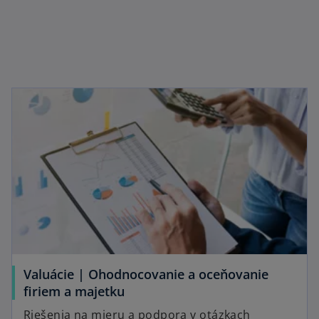
s
i
n
a
n
e
w
t
a
b
Valuácie | Ohodnocovanie a oceňovanie
firiem a majetku
Riešenia na mieru a podpora v otázkach