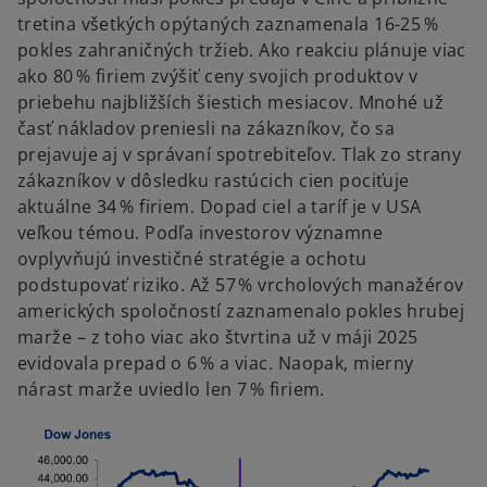
tretina všetkých opýtaných zaznamenala 16-25 %
pokles zahraničných tržieb. Ako reakciu plánuje viac
ako 80 % firiem zvýšiť ceny svojich produktov v
priebehu najbližších šiestich mesiacov. Mnohé už
časť nákladov preniesli na zákazníkov, čo sa
prejavuje aj v správaní spotrebiteľov. Tlak zo strany
zákazníkov v dôsledku rastúcich cien pociťuje
aktuálne 34 % firiem. Dopad ciel a taríf je v USA
veľkou témou. Podľa investorov významne
ovplyvňujú investičné stratégie a ochotu
podstupovať riziko. Až 57 % vrcholových manažérov
amerických spoločností zaznamenalo pokles hrubej
marže – z toho viac ako štvrtina už v máji 2025
evidovala prepad o 6 % a viac. Naopak, mierny
nárast marže uviedlo len 7 % firiem.