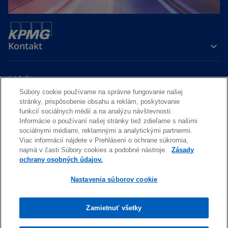
Kontakt
Média
Súbory cookie používame na správne fungovanie našej
stránky, prispôsobenie obsahu a reklám, poskytovanie
Kariéra
funkcií sociálnych médií a na analýzu návštevnosti.
Informácie o používaní našej stránky tiež zdieľame s našimi
sociálnymi médiami, reklamnými a analytickými partnermi.
o
o
Viac informácií nájdete v Prehlásení o ochrane súkromia,
p
p
najmä v časti Súbory cookies a podobné nástroje.
Zásady
Právne prehlásenie
Ochrana osobných údajov a cookies
e
e
Dostupnosť
ochrany osobných údajov.
Pomoc
n
n
Nastavenia súborov cookie
s
s
© 2026 KPMG Slovensko spol. s r.o., slovenská spoločnosť s ručením
i
i
obmedzeným a členská spoločnosť globálnej organizácie KPMG
nezávislých členských spoločností pridružených ku KPMG
n
n
Zamietnuť všetky
International Limited, súkromnej anglickej spoločnosti s
a
a
obmedzeným ručením. Všetky práva vyhradené.