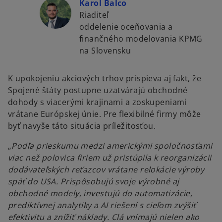
Karol Balco
Riaditeľ
oddelenie oceňovania a
finančného modelovania KPMG
na Slovensku
K upokojeniu akciových trhov prispieva aj fakt, že
Spojené štáty postupne uzatvárajú obchodné
dohody s viacerými krajinami a zoskupeniami
vrátane Európskej únie. Pre flexibilné firmy môže
byť navyše táto situácia príležitosťou.
„
Podľa prieskumu medzi americkými spoločnosťami
viac než polovica firiem už pristúpila k reorganizácii
dodávateľských reťazcov vrátane relokácie výroby
späť do USA. Prispôsobujú svoje výrobné aj
obchodné modely, investujú do automatizácie,
prediktívnej analytiky a AI riešení s cieľom zvýšiť
efektivitu a znížiť náklady. Clá vnímajú nielen ako