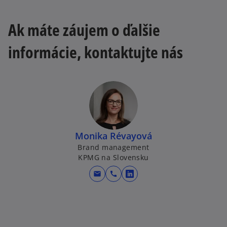
Ak máte záujem o ďalšie
informácie, kontaktujte nás
Monika Révayová
Brand management
KPMG na Slovensku
mail
call
o
p
e
n