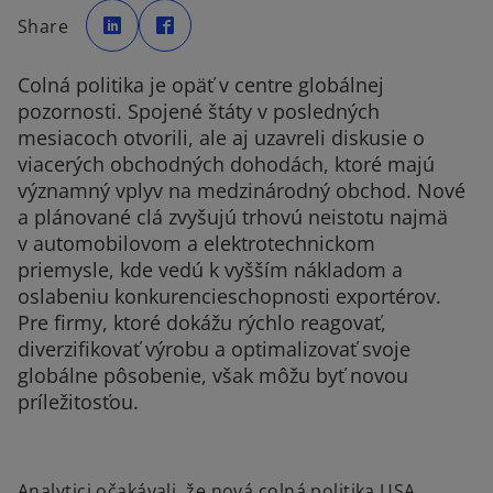
o
o
p
p
Share
e
e
n
n
s
s
i
i
Colná politika je opäť v centre globálnej
n
n
a
a
pozornosti. Spojené štáty v posledných
n
n
e
e
mesiacoch otvorili, ale aj uzavreli diskusie o
w
w
t
t
viacerých obchodných dohodách, ktoré majú
a
a
b
b
významný vplyv na medzinárodný obchod. Nové
a plánované clá zvyšujú trhovú neistotu najmä
v automobilovom a elektrotechnickom
priemysle, kde vedú k vyšším nákladom a
oslabeniu konkurencieschopnosti exportérov.
Pre firmy, ktoré dokážu rýchlo reagovať,
diverzifikovať výrobu a optimalizovať svoje
globálne pôsobenie, však môžu byť novou
príležitosťou.
Analytici očakávali, že nová colná politika USA