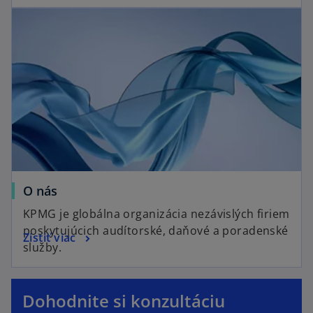
O nás
KPMG je globálna organizácia nezávislých firiem
poskytujúcich audítorské, daňové a poradenské
Zistiť viac
služby.
o
p
Dohodnite si konzultáciu
e
o