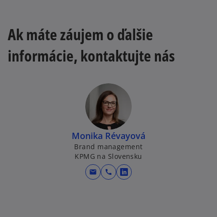
Ak máte záujem o ďalšie
informácie, kontaktujte nás
Monika Révayová
Brand management
KPMG na Slovensku
mail
call
o
p
e
n