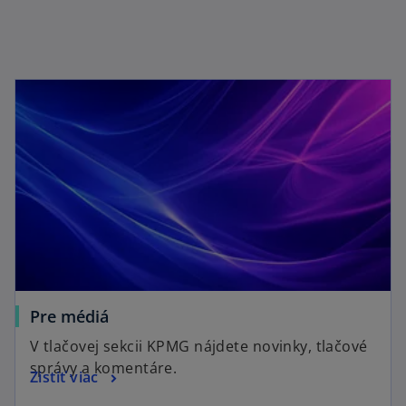
s
i
n
a
n
e
w
t
a
b
Pre médiá
V tlačovej sekcii KPMG nájdete novinky, tlačové
správy a komentáre.
Zistiť viac