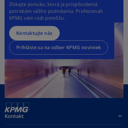
Získajte ponuku, ktorá je prispôsobená
n
p
potrebám vášho podnikania. Profesionáli
s
e
KPMG vám radi pomôžu.
i
n
n
s
a
Kontaktujte nás
i
n
n
e
a
Prihláste sa na odber KPMG noviniek
w
n
t
e
a
w
b
t
a
b
Kontakt