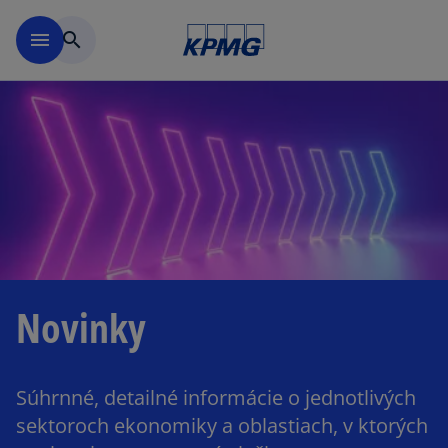
Preskočiť na hlavný obsah
menu
search
Novinky
Súhrnné, detailné informácie o jednotlivých
sektoroch ekonomiky a oblastiach, v ktorých