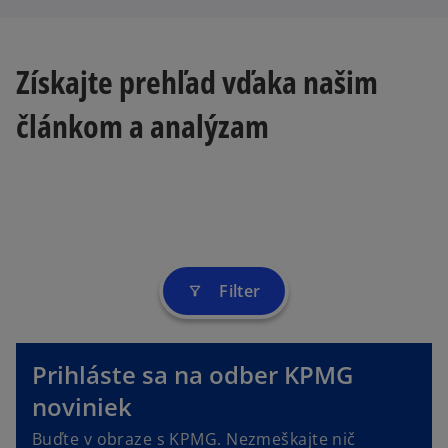
Získajte prehľad vďaka našim
článkom a analýzam
Filter
filter_alt
Prihláste sa na odber KPMG
o
p
noviniek
e
Buďte v obraze s KPMG. Nezmeškajte nič
n