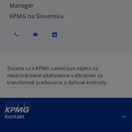
Manager
KPMG na Slovensku
call
mail
o
p
e
n
Zuzana sa v KPMG zameriava najmä na
s
medzinárodné zdaňovanie s dôrazom na
i
transferové oceňovanie a daňové kontroly.
n
a
n
e
Kontakt
w
t
a