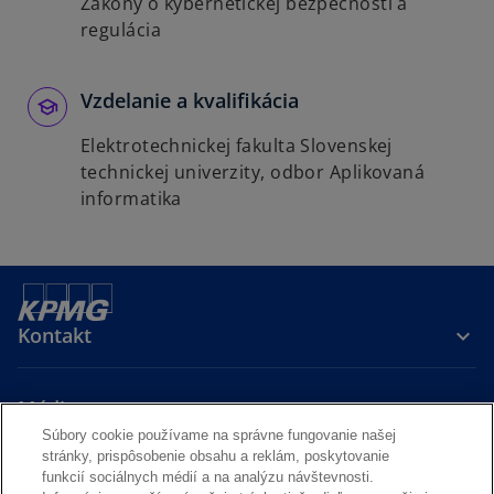
Zákony o kybernetickej bezpečnosti a
regulácia
Vzdelanie a kvalifikácia
Elektrotechnickej fakulta Slovenskej
technickej univerzity, odbor Aplikovaná
informatika
Kontakt
Média
Súbory cookie používame na správne fungovanie našej
stránky, prispôsobenie obsahu a reklám, poskytovanie
Kariéra
funkcií sociálnych médií a na analýzu návštevnosti.