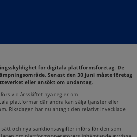
ngsskyldighet för digitala plattformsföretag. De
illämpningsområde. Senast den 30 juni måste företag
atteverket eller ansökt om undantag
.
förs vid årsskiftet nya regler om
ala plattformar där andra kan sälja tjänster eller
om. Riksdagen har nu antagit den relativt invecklade
sätt och nya sanktionsavgifter införs för den som
a lagen om plattformsoperatörers inhämtande av vissa