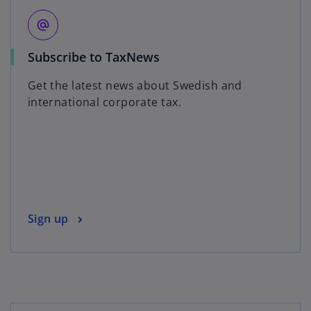
alternate_email
o
Subscribe to TaxNews
p
Get the latest news about Swedish and
e
international corporate tax.
n
s
i
n
a
n
e
o
Sign up
w
p
t
e
a
n
b
s
i