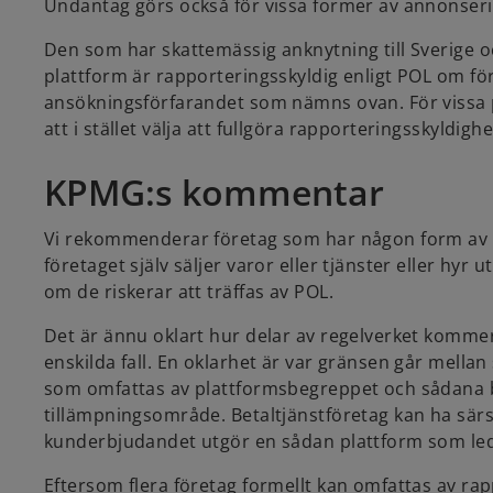
Undantag görs också för vissa former av annonserin
Den som har skattemässig anknytning till Sverige
plattform är rapporteringsskyldig enligt POL om fö
ansökningsförfarandet som nämns ovan. För vissa p
att i stället välja att fullgöra rapporteringsskyldigh
KPMG:s kommentar
Vi rekommenderar företag som har någon form av 
företaget själv säljer varor eller tjänster eller hy
om de riskerar att träffas av POL.
Det är ännu oklart hur delar av regelverket kommer
enskilda fall. En oklarhet är var gränsen går mell
som omfattas av plattformsbegreppet och sådana be
tillämpningsområde. Betaltjänstföretag kan ha särski
kunderbjudandet utgör en sådan plattform som lede
Eftersom flera företag formellt kan omfattas av ra