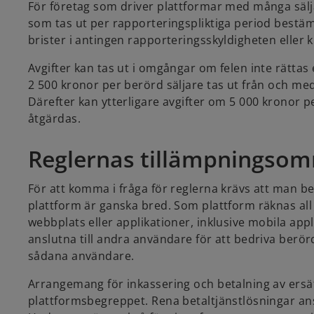
För företag som driver plattformar med många sälja
som tas ut per rapporteringspliktiga period bestä
brister i antingen rapporteringsskyldigheten elle
Avgifter kan tas ut i omgångar om felen inte rättas 
2 500 kronor per berörd säljare tas ut från och med 
Därefter kan ytterligare avgifter om 5 000 kronor p
åtgärdas.
Reglernas tillämpningsom
För att komma i fråga för reglerna krävs att man bed
plattform är ganska bred. Som plattform räknas all
webbplats eller applikationer, inklusive mobila appl
anslutna till andra användare för att bedriva berörd 
sådana användare.
Arrangemang för inkassering och betalning av ersätt
plattformsbegreppet. Rena betaltjänstlösningar ans