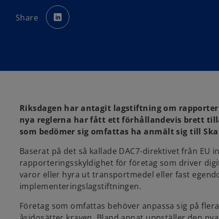
o
p
Share
e
n
s
i
n
a
n
e
w
t
a
b
Riksdagen har antagit lagstiftning om rapporteri
nya reglerna har fått ett förhållandevis brett t
som bedömer sig omfattas ha anmält sig till Sk
Baserat på det så kallade DAC7-direktivet från EU in
rapporteringsskyldighet för företag som driver digit
varor eller hyra ut transportmedel eller fast egend
implementeringslagstiftningen.
Företag som omfattas behöver anpassa sig på flera 
åsidosätter kraven. Bland annat uppställer den ny