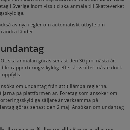
ag i Sverige inom viss tid ska anmäla till Skatteverket
gsskyldiga.
också av nya regler om automatiskt utbyte om
 i andra länder.
 undantag
 POL ska anmälan göras senast den 30 juni nästa år.
blir rapporteringsskyldig efter årsskiftet måste dock
 uppfylls.
 ansöka om undantag från att tillämpa reglerna.
säljarna på plattformen är. Företag som ansöker om
porteringsskyldiga säljare är verksamma på
dantag göras senast den 2 maj. Ansökan om undantag