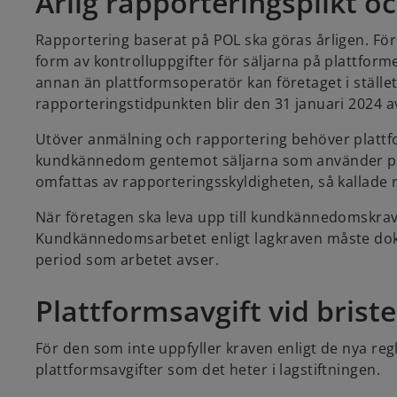
Årlig rapporteringsplikt
Rapportering baserat på POL ska göras årligen. Före
form av kontrolluppgifter för säljarna på plattfor
annan än plattformsoperatör kan företaget i ställe
rapporteringstidpunkten blir den 31 januari 2024 
Utöver anmälning och rapportering behöver plattf
kundkännedom gentemot säljarna som använder platt
omfattas av rapporteringsskyldigheten, så kallade r
När företagen ska leva upp till kundkännedomskraven
Kundkännedomsarbetet enligt lagkraven måste doku
period som arbetet avser.
Plattformsavgift vid briste
För den som inte uppfyller kraven enligt de nya reg
plattformsavgifter som det heter i lagstiftningen.