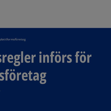
Skip to navigation
 plattformsföretag
regler införs för
msföretag
.