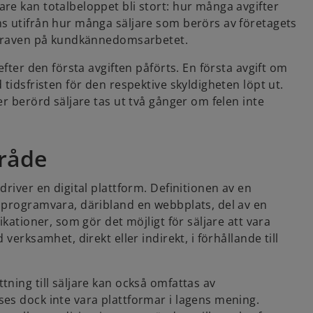
re kan totalbeloppet bli stort: hur många avgifter
ms utifrån hur många säljare som berörs av företagets
r kraven på kundkännedomsarbetet.
efter den första avgiften påförts. En första avgift om
tidsfristen för den respektive skyldigheten löpt ut.
er berörd säljare tas ut två gånger om felen inte
råde
river en digital plattform. Definitionen av en
 programvara, däribland en webbplats, del av en
ikationer, som gör det möjligt för säljare att vara
verksamhet, direkt eller indirekt, i förhållande till
ning till säljare kan också omfattas av
es dock inte vara plattformar i lagens mening.