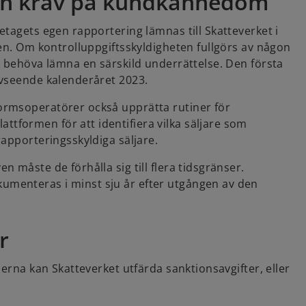
 och krav på kundkännedom
tagets egen rapportering lämnas till Skatteverket i
men. Om kontrolluppgiftsskyldigheten fullgörs av någon
t behöva lämna en särskild underrättelse. Den första
avseende kalenderåret 2023.
ormsoperatörer också upprätta rutiner för
formen för att identifiera vilka säljare som
apporteringsskyldiga säljare.
 måste de förhålla sig till flera tidsgränser.
menteras i minst sju år efter utgången av den
r
lerna kan Skatteverket utfärda sanktionsavgifter, eller