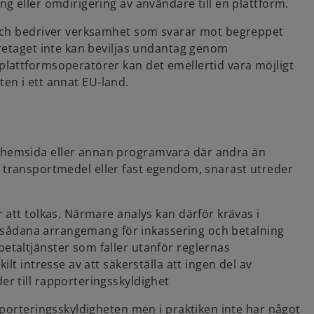
g eller omdirigering av användare till en plattform.
 och bedriver verksamhet som svarar mot begreppet
retaget inte kan beviljas undantag genom
lattformsoperatörer kan det emellertid vara möjligt
eten i ett annat EU-land.
hemsida eller annan programvara där andra än
r ut transportmedel eller fast egendom, snarast utreder
 att tolkas. Närmare analys kan därför krävas i
an sådana arrangemang för inkassering och betalning
taltjänster som faller utanför reglernas
lt intresse av att säkerställa att ingen del av
r till rapporteringsskyldighet
pporteringsskyldigheten men i praktiken inte har något