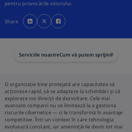
pentru provocările viitorului.
o
o
o
p
p
p
Share
e
e
e
n
n
n
s
s
s
i
i
i
n
n
n
a
a
a
n
n
n
e
e
e
w
w
w
Serviciile noastre
Cum vă putem sprijini
Publicați
t
t
t
a
a
a
b
b
b
O organizație bine protejată are capacitatea să
acționeze rapid, să se adapteze la schimbări și să
exploreze noi direcții de dezvoltare. Cele mai
avansate companii nu se limitează la a gestiona
riscurile cibernetice — ci le transformă în avantaje
competitive. Într-un context în care tehnologia
evoluează constant, iar amenințările devin tot mai