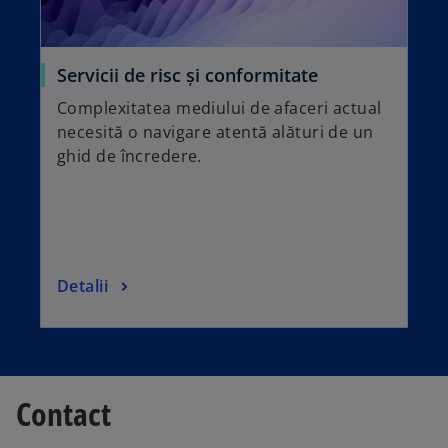
e
w
t
Servicii de risc și conformitate
a
Complexitatea mediului de afaceri actual
b
necesită o navigare atentă alături de un
ghid de încredere.
Detalii
Contact