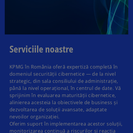
i
d
Serviciile noastre
e
KPMG în România oferă expertiză completă în
domeniul securității cibernetice — de la nivel
strategic, din sala consiliului de administrație,
până la nivel operațional, în centrul de date. Vă
o
sprijinim în evaluarea maturității cibernetice,
alinierea acesteia la obiectivele de business și
dezvoltarea de soluții avansate, adaptate
nevoilor organizației.
Oferim suport în implementarea acestor soluții,
monitorizarea continuă a riscurilor și reacția