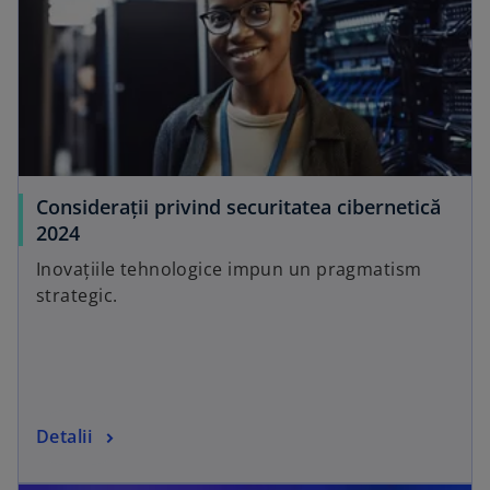
i
b
n
a
n
e
w
t
a
Considerații privind securitatea cibernetică
b
2024
Inovațiile tehnologice impun un pragmatism
strategic.
Detalii
opens in a new tab