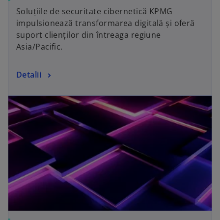
p
Soluțiile de securitate cibernetică KPMG
e
impulsionează transformarea digitală și oferă
n
suport clienților din întreaga regiune
s
Asia/Pacific.
i
n
o
Detalii
a
p
n
opens in a new tab
e
e
n
w
s
t
i
a
n
b
a
n
e
w
t
a