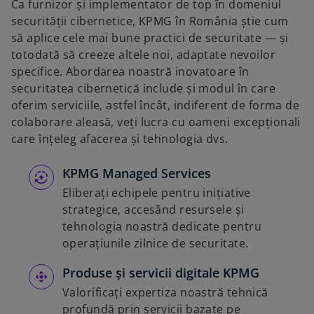
a
Ca furnizor și implementator de top în domeniul
n
securității cibernetice, KPMG în România știe cum
e
să aplice cele mai bune practici de securitate — și
w
totodată să creeze altele noi, adaptate nevoilor
t
specifice. Abordarea noastră inovatoare în
a
securitatea cibernetică include și modul în care
b
oferim serviciile, astfel încât, indiferent de forma de
colaborare aleasă, veți lucra cu oameni excepționali
care înțeleg afacerea și tehnologia dvs.
KPMG Managed Services
Eliberați echipele pentru inițiative
strategice, accesând resursele și
tehnologia noastră dedicate pentru
operațiunile zilnice de securitate.
Produse și servicii digitale KPMG
Valorificați expertiza noastră tehnică
profundă prin servicii bazate pe