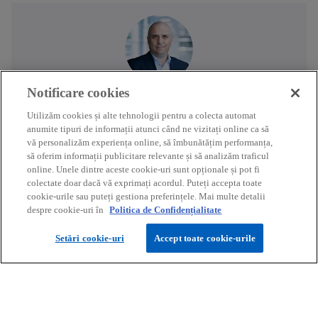
Gabriel Tănase
Notificare cookies
Partener, Securitate cibernetică
Utilizăm cookies și alte tehnologii pentru a colecta automat
KPMG in Romania
anumite tipuri de informații atunci când ne vizitați online ca să
vă personalizăm experiența online, să îmbunătățim performanța,
mail
o
o
o
o
să oferim informații publicitare relevante și să analizăm traficul
p
p
p
p
online. Unele dintre aceste cookie-uri sunt opționale și pot fi
colectate doar dacă vă exprimați acordul. Puteți accepta toate
e
e
e
e
cookie-urile sau puteți gestiona preferințele. Mai multe detalii
n
n
n
n
despre cookie-uri în
Politica de Confidențialitate
s
s
s
s
i
i
i
i
Setări cookie-uri
Accept toate cookie-urile
n
n
n
n
Contact
a
a
a
a
n
n
n
n
e
e
e
e
Media