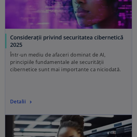
Considerații privind securitatea cibernetică
o
2025
p
Într-un mediu de afaceri dominat de AI,
e
principiile fundamentale ale securității
n
cibernetice sunt mai importante ca niciodată.
s
i
n
a
o
Detalii
n
p
e
e
w
n
t
s
a