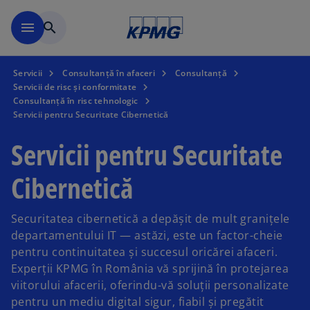
Mergeți la conținutul princi
menu
search
Servicii
Consultanță în afaceri
Consultanță
Servicii de risc și conformitate
Consultanță în risc tehnologic
Servicii pentru Securitate Cibernetică
Servicii pentru Securitate
Cibernetică
Securitatea cibernetică a depășit de mult granițele
departamentului IT — astăzi, este un factor-cheie
pentru continuitatea și succesul oricărei afaceri.
Experții KPMG în România vă sprijină în protejarea
viitorului afacerii, oferindu-vă soluții personalizate
pentru un mediu digital sigur, fiabil și pregătit