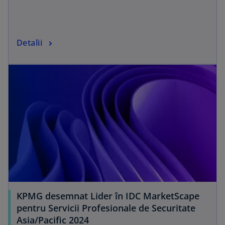
n
a
n
o
Detalii
e
p
w
opens in a new tab
e
t
n
a
s
b
i
n
a
n
e
w
t
a
KPMG desemnat Lider în IDC MarketScape
b
pentru Servicii Profesionale de Securitate
o
Asia/Pacific 2024