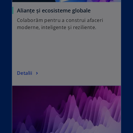
t
o
Alianțe și ecosisteme globale
a
p
Colaborăm pentru a construi afaceri
b
e
moderne, inteligente și reziliente.
n
s
i
n
a
n
o
Detalii
e
p
w
e
t
n
a
s
b
i
n
a
n