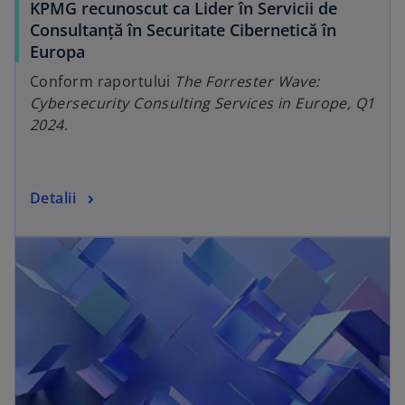
KPMG recunoscut ca Lider în Servicii de
b
Consultanță în Securitate Cibernetică în
o
Europa
p
Conform raportului
The Forrester Wave:
e
Cybersecurity Consulting Services in Europe, Q1
n
2024
.
s
i
n
o
Detalii
a
p
n
opens in a new tab
e
e
n
w
s
t
i
a
n
b
a
n
e