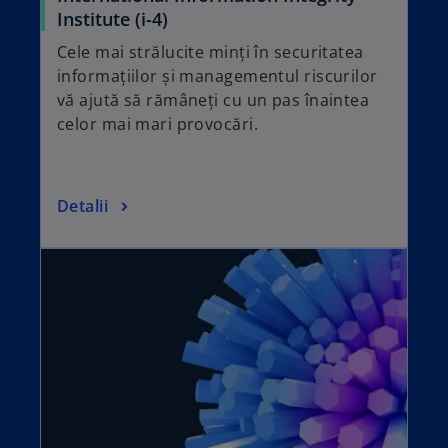
o
Institute (i-4)
p
Cele mai strălucite minți în securitatea
e
informațiilor și managementul riscurilor
n
vă ajută să rămâneți cu un pas înaintea
s
celor mai mari provocări.
i
n
a
o
Detalii
n
p
e
opens in a new tab
e
w
n
t
s
a
i
b
n
a
n
e
w