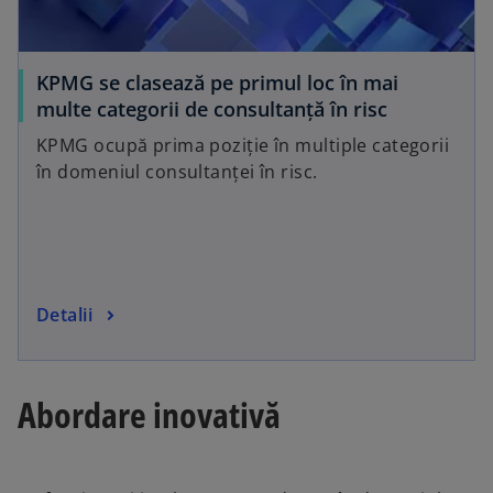
w
t
a
KPMG se clasează pe primul loc în mai
b
o
multe categorii de consultanță în risc
p
KPMG ocupă prima poziție în multiple categorii
e
în domeniul consultanței în risc.
n
s
i
n
a
o
Detalii
n
p
e
e
w
n
t
Abordare inovativă
s
a
i
b
n