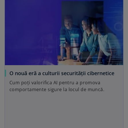
o
O nouă eră a culturii securității cibernetice
p
Cum poți valorifica AI pentru a promova
e
comportamente sigure la locul de muncă.
n
s
i
n
a
n