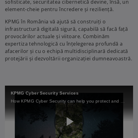
sofisticate, securitatea cibernetică devine, însă, un
element-cheie pentru încredere și reziliență.
KPMG în România vă ajută să construiți o
infrastructură digitală sigură, capabilă să facă față
provocărilor actuale și viitoare. Combinăm
expertiza tehnologică cu înțelegerea profundă a
afacerilor și cu o echipă multidisciplinară dedicată
protejării și dezvoltării organizației dumneavoastră.
KPMG Cyber Security Services
How KPMG Cyber Security can help you protect and build your business.
P