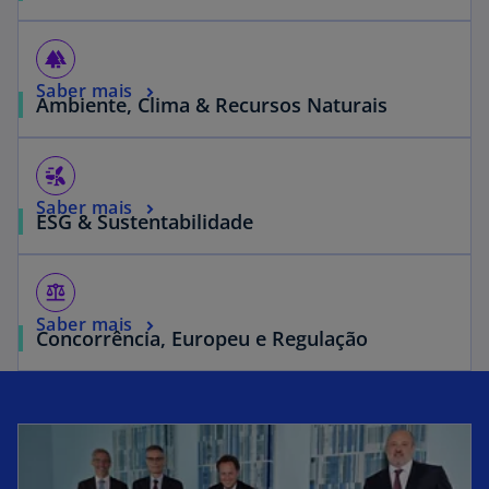
forest
Saber mais
Ambiente, Clima & Recursos Naturais
wind_power
Saber mais
ESG & Sustentabilidade
balance
Saber mais
Concorrência, Europeu e Regulação