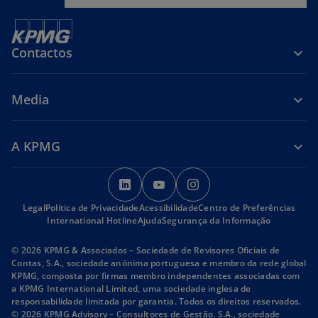
Contactos
Media
A KPMG
o
o
o
p
p
p
Legal
Política de Privacidade
Acessibilidade
e
e
Centro de Preferências
e
International Hotline
Ajuda
Segurança da Informação
n
n
n
s
s
s
© 2026 KPMG & Associados – Sociedade de Revisores Oficiais de
i
i
i
Contas, S.A., sociedade anónima portuguesa e membro da rede global
KPMG, composta por firmas membro independentes associadas com
n
n
n
a KPMG International Limited, uma sociedade inglesa de
a
a
a
responsabilidade limitada por garantia. Todos os direitos reservados.
n
n
n
© 2026 KPMG Advisory – Consultores de Gestão, S.A., sociedade