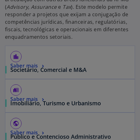
(
Advisory, Assurance
e
Tax
). Este modelo permite
responder a projetos que exijam a conjugação de
competências jurídicas, financeiras, regulatórias,
fiscais, tecnológicas e operacionais em diferentes
enquadramentos setoriais.
location_city
Saber mais
Societário, Comercial e M&A
holiday_village
Saber mais
Imobiliário, Turismo e Urbanismo
public
Saber mais
Público e Contencioso Administrativo