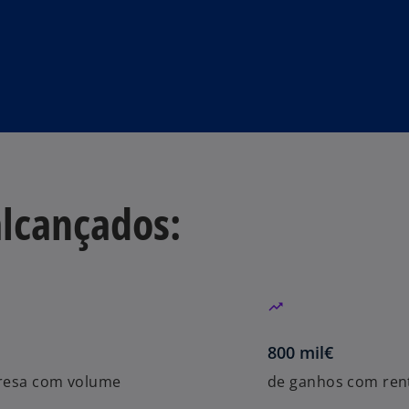
alcançados:
800 mil€
resa com volume
de ganhos com rent