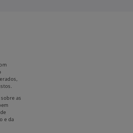
com
o
gerados,
stos.
 sobre as
 bem
 de
o e da