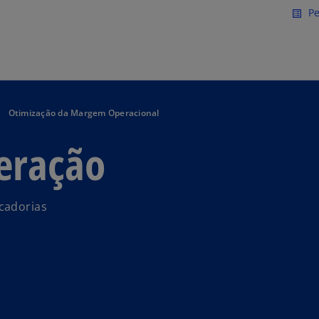
Saltar para conteúdo princi
Pe
list_alt
Otimização da Margem Operacional
eração
cadorias