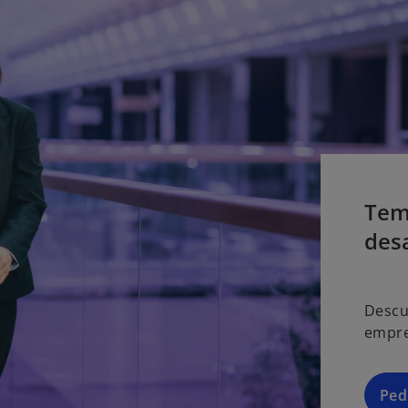
Tem
des
Descu
empre
Ped