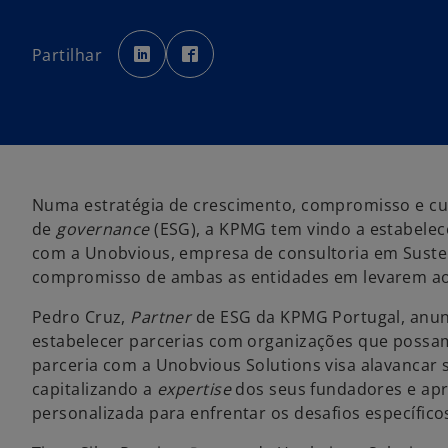
o
o
p
p
Partilhar
e
e
n
n
s
s
i
i
n
n
a
a
n
n
e
e
w
w
t
t
a
a
b
b
Numa estratégia de crescimento, compromisso e cum
de
governance
(ESG), a KPMG tem vindo a estabelec
com a Unobvious, empresa de consultoria em Susten
compromisso de ambas as entidades em levarem ao 
Pedro Cruz,
Partner
de ESG da KPMG Portugal, anu
estabelecer parcerias com organizações que possam
parceria com a Unobvious Solutions visa alavancar 
capitalizando a
expertise
dos seus fundadores e ap
personalizada para enfrentar os desafios específico