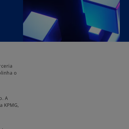
rceria
linha o
m
o. A
la KPMG,