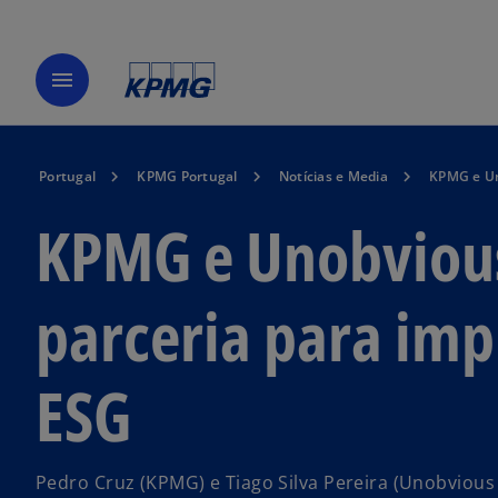
menu
Portugal
KPMG Portugal
Notícias e Media
KPMG e Un
KPMG e Unobvious
parceria para imp
ESG
Pedro Cruz (KPMG) e Tiago Silva Pereira (Unobvious