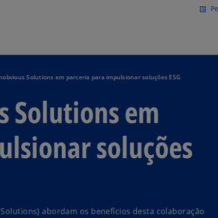
Saltar para conteúdo princi
Pe
list_alt
obvious Solutions em parceria para impulsionar soluções ESG
 Solutions em
ulsionar soluções
 Solutions) abordam os benefícios desta colaboração