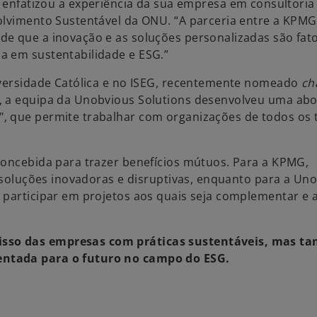
 enfatizou a experiência da sua empresa em consultoria
olvimento Sustentável da ONU. “A parceria entre a KPMG
de que a inovação e as soluções personalizadas são fat
a em sustentabilidade e ESG.”
niversidade Católica e no ISEG, recentemente nomeado
ch
l, a equipa da Unobvious Solutions desenvolveu uma a
, que permite trabalhar com organizações de todos os t
concebida para trazer benefícios mútuos. Para a KPMG,
o soluções inovadoras e disruptivas, enquanto para a Un
 participar em projetos aos quais seja complementar e 
isso das empresas com práticas sustentáveis, mas 
entada para o futuro no campo do ESG.