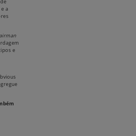
 de
 e a
ores
airman
bordagem
ipos e
obvious
agregue
também