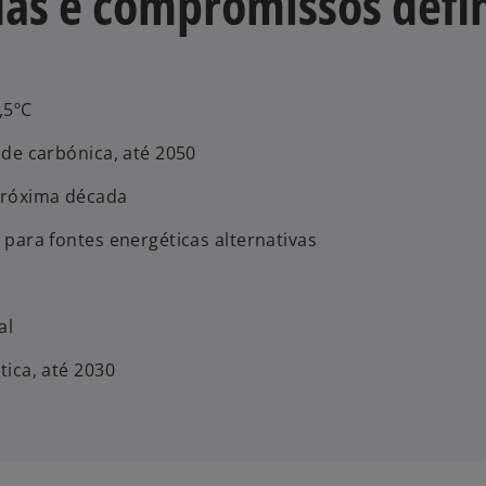
das e compromissos defi
i
,5ºC
ade carbónica, até 2050
d
próxima década
 para fontes energéticas alternativas
e
al
tica, até 2030
o