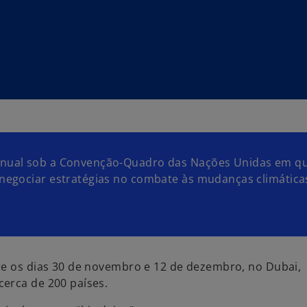
 anual sob a Convenção-Quadro das Nações Unidas em q
e negociar estratégias no combate às mudanças climática
re os dias 30 de novembro e 12 de dezembro, no Dubai,
erca de 200 países.