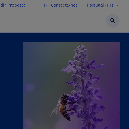
pal
dir Proposta
Contacte-nos
Portugal (PT)
mail_outline
expand_more
search