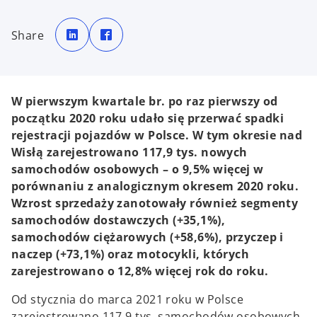
o
o
p
p
Share
e
e
n
n
s
s
i
i
n
n
a
a
n
n
e
e
W pierwszym kwartale br. po raz pierwszy od
w
w
t
t
początku 2020 roku udało się przerwać spadki
a
a
b
b
rejestracji pojazdów w Polsce. W tym okresie nad
Wisłą zarejestrowano 117,9 tys. nowych
samochodów osobowych – o 9,5% więcej w
porównaniu z analogicznym okresem 2020 roku.
Wzrost sprzedaży zanotowały również segmenty
samochodów dostawczych (+35,1%),
samochodów ciężarowych (+58,6%), przyczep i
naczep (+73,1%) oraz motocykli, których
zarejestrowano o 12,8% więcej rok do roku.
Od stycznia do marca 2021 roku w Polsce
zarejestrowano 117,9 tys. samochodów osobowych,