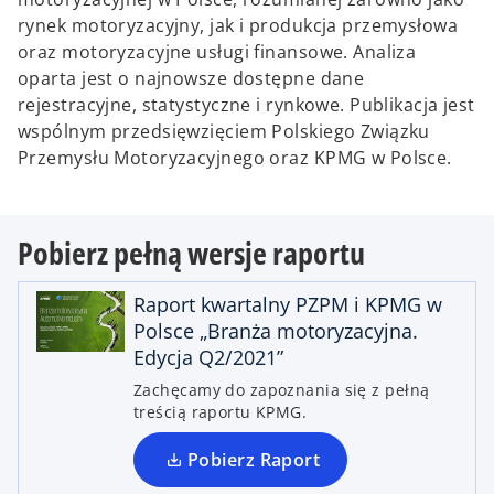
rynek motoryzacyjny, jak i produkcja przemysłowa
oraz motoryzacyjne usługi finansowe. Analiza
oparta jest o najnowsze dostępne dane
rejestracyjne, statystyczne i rynkowe. Publikacja jest
wspólnym przedsięwzięciem Polskiego Związku
Przemysłu Motoryzacyjnego oraz KPMG w Polsce.
Pobierz pełną wersje raportu
o
p
Raport kwartalny PZPM i KPMG w
e
Polsce „Branża motoryzacyjna.
n
Edycja Q2/2021”
s
Zachęcamy do zapoznania się z pełną
i
treścią raportu KPMG.
n
a
Pobierz Raport
n