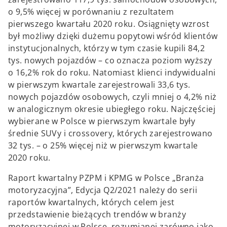
o 9,5% więcej w porównaniu z rezultatem
pierwszego kwartału 2020 roku. Osiągnięty wzrost
był możliwy dzięki dużemu popytowi wśród klientów
instytucjonalnych, którzy w tym czasie kupili 84,2
tys. nowych pojazdów – co oznacza poziom wyższy
o 16,2% rok do roku. Natomiast klienci indywidualni
w pierwszym kwartale zarejestrowali 33,6 tys.
nowych pojazdów osobowych, czyli mniej o 4,2% niż
w analogicznym okresie ubiegłego roku. Najczęściej
wybierane w Polsce w pierwszym kwartale były
średnie SUVy i crossovery, których zarejestrowano
32 tys. – o 25% więcej niż w pierwszym kwartale
2020 roku.
Raport kwartalny PZPM i KPMG w Polsce „Branża
motoryzacyjna”, Edycja Q2/2021 należy do serii
raportów kwartalnych, których celem jest
przedstawienie bieżących trendów w branży
motoryzacyjnej w Polsce, rozumianej zarówno jako