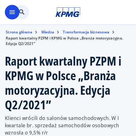
Skip to main content
menu
search
Strona główna
Wiedza
Transformacja biznesowa
Raport kwartalny PZPM i KPMG w Polsce „Branża motoryzacyjna.
Edycja Q2/2021”
Raport kwartalny PZPM i
KPMG w Polsce „Branża
motoryzacyjna. Edycja
Q2/2021”
Klienci wrócili do salonów samochodowych. W I
kwartale br. sprzedaż samochodów osobowych
wzrosła o 9,5% r/r