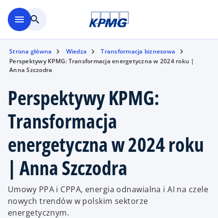
Skip to main content
menu
search
Strona główna
Wiedza
Transformacja biznesowa
Perspektywy KPMG: Transformacja energetyczna w 2024 roku |
Anna Szczodra
Perspektywy KPMG:
Transformacja
energetyczna w 2024 roku
| Anna Szczodra
Umowy PPA i CPPA, energia odnawialna i AI na czele
nowych trendów w polskim sektorze
energetycznym.