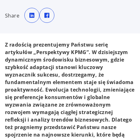
o
o
p
p
Share
e
e
n
n
s
s
i
i
n
n
a
a
n
n
e
e
Z radością prezentujemy Państwu serię
w
w
t
t
artykułów „Perspektywy KPMG”. W dzisiejszym
a
a
b
b
dynamicznym środowisku biznesowym, gdzie
szybkość adaptacji stanowi kluczowy
wyznacznik sukcesu, dostrzegamy, że
fundamentalnym elementem staje się świadoma
proaktywność. Ewolucja technologii, zmieniające
się preferencje konsumentów i globalne
wyzwania związane ze zrównoważonym
rozwojem wymagają ciągłej strategicznej
refleksji i analizy trendów biznesowych. Dlatego
też pragniemy przedstawić Państwu nasze
spojrzenie na najnowsze kierunki, które będą