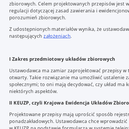
zbiorowych. Celem projektowanych przepisów jest 
regulacji dotyczącej zasad zawierania i ewidencjon
porozumień zbiorowych.
Z udostępnionych materiałów wynika, że ustawodaw
następujących
założeniach
.
I Zakres przedmiotowy układów zbiorowych
Ustawodawca ma zamiar zaprojektować przepisy w t
otwarty. Takie rozwiązanie ma umożliwić ustaleni
społecznymi; to oni mają decydować, czy układ ma 
niektórych aspektów.
II KEUZP, czyli Krajowa Ewidencja Układów Zbior
Projektowane przepisy mają uprościć sposób rejest
ponadzakładowych. Ustawodawca chce wprowadzić e
w KEUZP na podstawie formularza w systemie telei