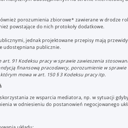
 również porozumienia zbiorowe* zawierane w drodze r
nież powstające do nich protokoły dodatkowe.
blicznymi, jednak projektowane przepisy mają przewidy
e udostępniana publicznie.
e art. 91 Kodeksu pracy w sprawie zawieszenia stosowan
 kondycją finansową pracodawcy, porozumienie w sprawie
 którym mowa w art. 150 § 3 Kodeksu pracy itp.
ń
orzystania ze wsparcia mediatora, np. w sytuacji gdyby
ienia w odniesieniu do postanowień negocjowanego ukł
ywania układu: