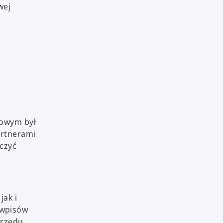
wej
rowym był
artnerami
czyć
jak i
 wpisów
urzędu