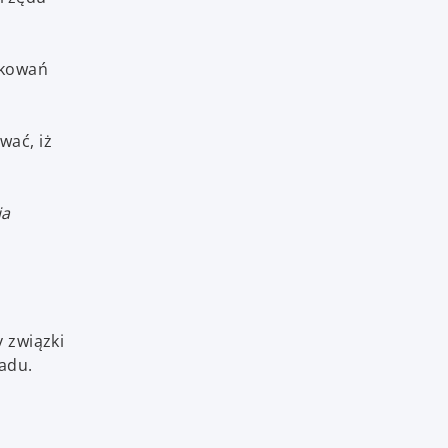
okowań
wać, iż
ia
 związki
adu.