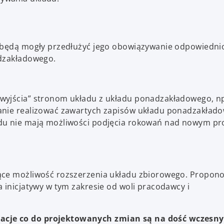
 będą mogły przedłużyć jego obowiązywanie odpowiednio
adzakładowego.
wyjścia” stronom układu z układu ponadzakładowego, np
anie realizować zawartych zapisów układu ponadzakłado
adu nie mają możliwości podjęcia rokowań nad nowym p
jące możliwość rozszerzenia układu zbiorowego. Propo
 inicjatywy w tym zakresie od woli pracodawcy i
acje co do projektowanych zmian są na dość wczesn