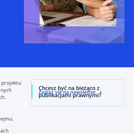
 projektu
Chcesz być na bieżąco z
anych
Zapisz się na newsletter
publikacjami prawnymi?
ch.
Sejmu.
iach