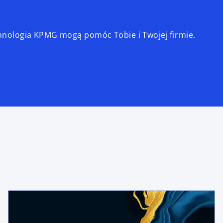
echnologia KPMG mogą pomóc Tobie i Twojej firmie.