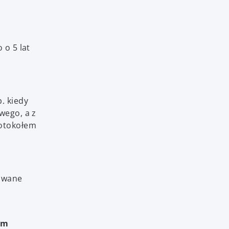
 o 5 lat
. kiedy
wego, a z
rotokołem
nowane
ym