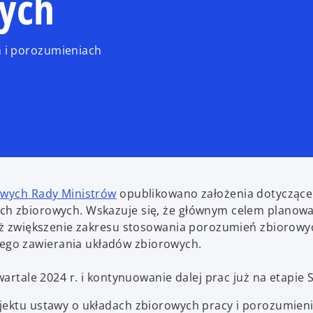
ych
 i porozumieniach
mowych Rady Ministrów
opublikowano założenia dotyczące
ach zbiorowych. Wskazuje się, że głównym celem planow
ież zwiększenie zakresu stosowania porozumień zbiorowy
ego zawierania układów zbiorowych.
wartale 2024 r. i kontynuowanie dalej prac już na etapie 
ojektu ustawy o układach zbiorowych pracy i porozumien