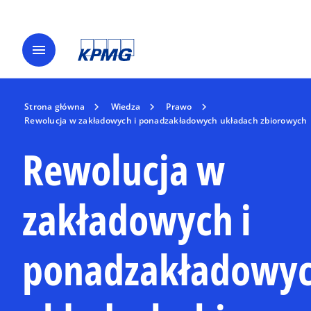
menu
Strona główna
Wiedza
Prawo
Rewolucja w zakładowych i ponadzakładowych układach zbiorowych
Rewolucja w
zakładowych i
ponadzakładowy