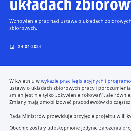
układach zbiorow
Wznowienie prac nad ustawą o układach zbiorowych
zbiorowych.
24-04-2024
event
W kwietniu w
wykazie prac legislacyjnych i progra
ustawy o układach zbiorowych pracy i porozumieni
zmian jest nie tylko „ożywienie rokowań”, ale równ
Zmiany mają zmobilizować pracodawców do częstsz
Rada Ministrów przewiduje przyjęcie projektu w III k
Obecnie zostały udostępnione jedynie założenia pr