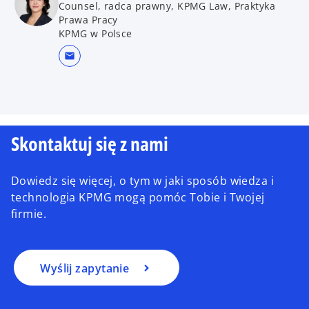
Counsel, radca prawny, KPMG Law, Praktyka
Prawa Pracy
KPMG w Polsce
mail
Skontaktuj się z nami
Dowiedz się więcej, o tym w jaki sposób wiedza i
technologia KPMG mogą pomóc Tobie i Twojej
firmie.
Wyślij zapytanie