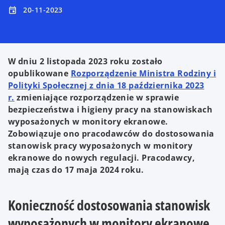
20-11-2023
event
W dniu 2 listopada 2023 roku zostało
opublikowane
Rozporządzenie Ministra Rodziny i
Polityki Społecznej z dnia 18 października 2023
r.
zmieniające rozporządzenie w sprawie
bezpieczeństwa i higieny pracy na stanowiskach
wyposażonych w monitory ekranowe.
Zobowiązuje ono pracodawców do dostosowania
stanowisk pracy wyposażonych w monitory
ekranowe do nowych regulacji. Pracodawcy,
mają czas do 17 maja 2024 roku.
Konieczność dostosowania stanowisk
wyposażonych w monitory ekranowe