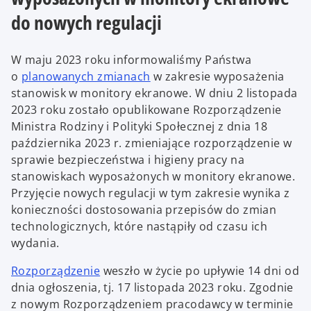
do nowych regulacji
W maju 2023 roku informowaliśmy Państwa
o
o
planowanych zmianach
w zakresie wyposażenia
p
stanowisk w monitory ekranowe. W dniu 2 listopada
e
2023 roku zostało opublikowane Rozporządzenie
n
Ministra Rodziny i Polityki Społecznej z dnia 18
s
października 2023 r. zmieniające rozporządzenie w
i
sprawie bezpieczeństwa i higieny pracy na
n
stanowiskach wyposażonych w monitory ekranowe.
a
Przyjęcie nowych regulacji w tym zakresie wynika z
n
konieczności dostosowania przepisów do zmian
e
technologicznych, które nastąpiły od czasu ich
w
wydania.
t
Rozporządzenie
weszło w życie po upływie 14 dni od
a
dnia ogłoszenia, tj. 17 listopada 2023 roku. Zgodnie
b
z nowym Rozporządzeniem pracodawcy w terminie