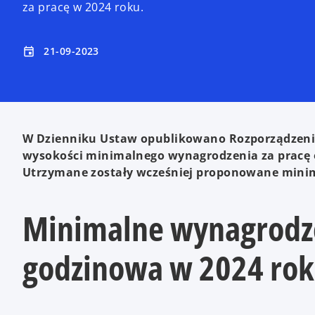
za pracę w 2024 roku.
21-09-2023
event
W Dzienniku Ustaw opublikowano Rozporządzenie
wysokości minimalnego wynagrodzenia za pracę 
Utrzymane zostały wcześniej proponowane minim
Minimalne wynagrodze
godzinowa w 2024 ro