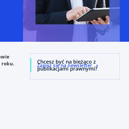
awie
Chcesz być na bieżąco z
 roku.
Zapisz się na newsletter
publikacjami prawnymi?
a