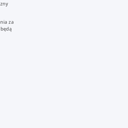
czny
nia za
, będą
a