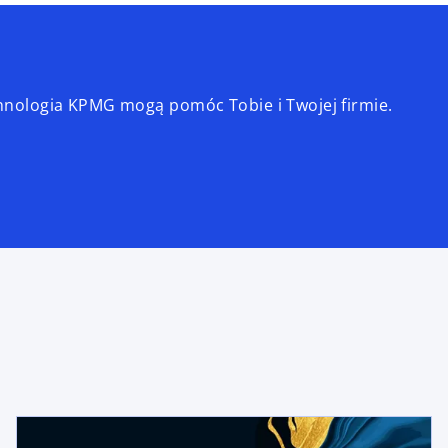
echnologia KPMG mogą pomóc Tobie i Twojej firmie.