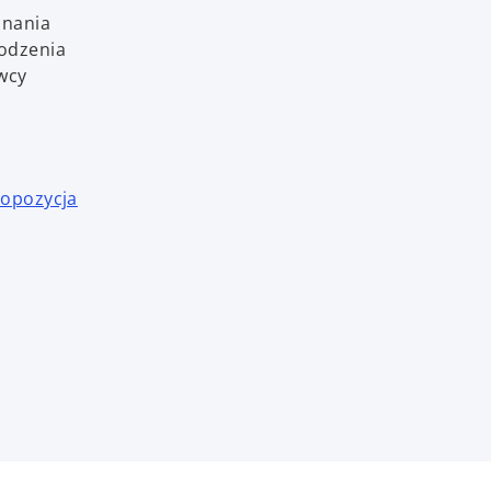
onania
odzenia
wcy
ropozycja