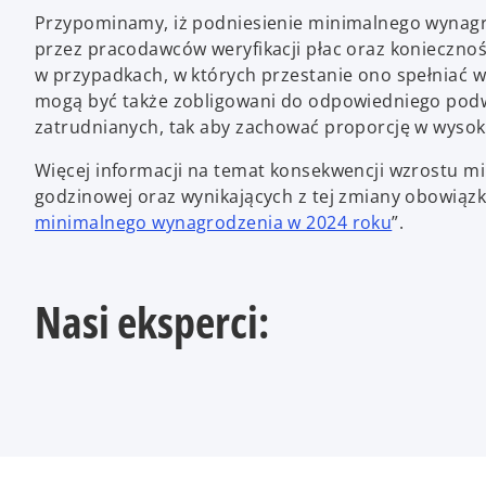
Przypominamy, iż podniesienie minimalnego wynagr
przez pracodawców weryfikacji płac oraz konieczn
w przypadkach, w których przestanie ono spełniać
mogą być także zobligowani do odpowiedniego pod
zatrudnianych, tak aby zachować proporcję w wyso
Więcej informacji na temat konsekwencji wzrostu m
godzinowej oraz wynikających z tej zmiany obowiąz
o
minimalnego wynagrodzenia w 2024 roku
”.
p
e
n
Nasi eksperci:
s
i
n
a
n
e
w