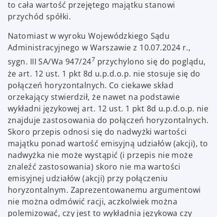
to cała wartość przejętego majątku stanowi
przychód spółki.
Natomiast w wyroku Wojewódzkiego Sądu
Administracyjnego w Warszawie z 10.07.2024 r.,
7
sygn. III SA/Wa 947/24
przychylono się do poglądu,
że art. 12 ust. 1 pkt 8d u.p.d.o.p. nie stosuje się do
połączeń horyzontalnych. Co ciekawe skład
orzekający stwierdził, że nawet na podstawie
wykładni językowej art. 12 ust. 1 pkt 8d u.p.d.o.p. nie
znajduje zastosowania do połączeń horyzontalnych.
Skoro przepis odnosi się do nadwyżki wartości
majątku ponad wartość emisyjną udziałów (akcji), to
nadwyżka nie może wystąpić (i przepis nie może
znaleźć zastosowania) skoro nie ma wartości
emisyjnej udziałów (akcji) przy połączeniu
horyzontalnym. Zaprezentowanemu argumentowi
nie można odmówić racji, aczkolwiek można
polemizować, czy jest to wykładnia językowa czy