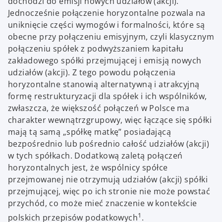
dochodzi do emisji nowych udziałów (akcji).
Jednocześnie połączenie horyzontalne pozwala na
uniknięcie części wymogów i formalności, które są
obecne przy połączeniu emisyjnym, czyli klasycznym
połączeniu spółek z podwyższaniem kapitału
zakładowego spółki przejmującej i emisją nowych
udziałów (akcji). Z tego powodu połączenia
horyzontalne stanowią alternatywną i atrakcyjną
formę restrukturyzacji dla spółek i ich wspólników,
zwłaszcza, że większość połączeń w Polsce ma
charakter wewnątrzgrupowy, więc łączące się spółki
mają tą samą „spółkę matkę” posiadającą
bezpośrednio lub pośrednio całość udziałów (akcji)
w tych spółkach. Dodatkową zaletą połączeń
horyzontalnych jest, że wspólnicy spółce
przejmowanej nie otrzymują udziałów (akcji) spółki
przejmującej, więc po ich stronie nie może powstać
przychód, co może mieć znaczenie w kontekście
1
polskich przepisów podatkowych
.