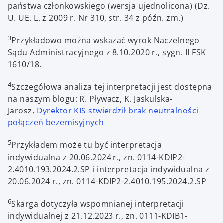
państwa członkowskiego (wersja ujednolicona) (Dz.
U. UE. L. z 2009 r. Nr 310, str. 34 z późn. zm.)
3
Przykładowo można wskazać wyrok Naczelnego
Sądu Administracyjnego z 8.10.2020 r., sygn. II FSK
1610/18.
4
Szczegółowa analiza tej interpretacji jest dostępna
na naszym blogu: R. Pływacz, K. Jaskulska-
Jarosz,
Dyrektor KIS stwierdził brak neutralności
o
połączeń bezemisyjnych
p
5
Przykładem może tu być interpretacja
e
indywidualna z 20.06.2024 r., zn. 0114-KDIP2-
n
2.4010.193.2024.2.SP i interpretacja indywidualna z
s
20.06.2024 r., zn. 0114-KDIP2-2.4010.195.2024.2.SP
i
n
6
Skarga dotyczyła wspomnianej interpretacji
a
indywidualnej z 21.12.2023 r., zn. 0111-KDIB1-
n