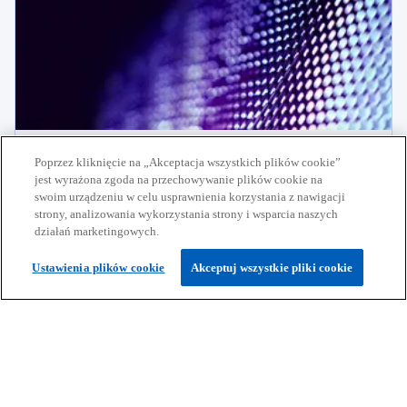
Doradztwo podatkowe
Poprzez kliknięcie na „Akceptacja wszystkich plików cookie”
jest wyrażona zgoda na przechowywanie plików cookie na
Kompleksowe wsparcie podatkowe dla firm – od
swoim urządzeniu w celu usprawnienia korzystania z nawigacji
opracowania strategii po wdrożenie rozwiązań i
Dowiedz się więcej
strony, analizowania wykorzystania strony i wsparcia naszych
zapewnienie zgodności z przepisami.
działań marketingowych.
Ustawienia plików cookie
Akceptuj wszystkie pliki cookie
Pozostańmy w kontakcie