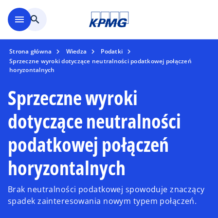
Skip to main content
menu
search
Strona główna
Wiedza
Podatki
Sprzeczne wyroki dotyczące neutralności podatkowej połączeń
horyzontalnych
Sprzeczne wyroki
dotyczące neutralności
podatkowej połączeń
horyzontalnych
Brak neutralności podatkowej spowoduje znaczący
spadek zainteresowania nowym typem połączeń.