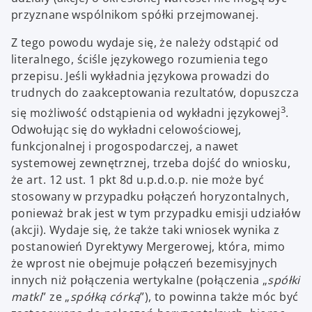
przyznane wspólnikom spółki przejmowanej.
Z tego powodu wydaje się, że należy odstąpić od
literalnego, ściśle językowego rozumienia tego
przepisu. Jeśli wykładnia językowa prowadzi do
trudnych do zaakceptowania rezultatów, dopuszcza
3
się możliwość odstąpienia od wykładni językowej
.
Odwołując się do wykładni celowościowej,
funkcjonalnej i progospodarczej, a nawet
systemowej zewnętrznej, trzeba dojść do wniosku,
że art. 12 ust. 1 pkt 8d u.p.d.o.p. nie może być
stosowany w przypadku połączeń horyzontalnych,
ponieważ brak jest w tym przypadku emisji udziałów
(akcji). Wydaje się, że także taki wniosek wynika z
postanowień Dyrektywy Mergerowej, która, mimo
że wprost nie obejmuje połączeń bezemisyjnych
innych niż połączenia wertykalne (połączenia „
spółki
matki
” ze „
spółką córką
”), to powinna także móc być