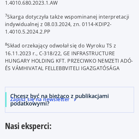
1.4010.680.2023.1.AW
e
w
7
Skarga dotyczyła także wspominanej interpretacji
t
indywidualnej z 08.03.2024, zn. 0114-KDIP2-
a
1.4010.5.2024.2.PP
b
8
Skład orzekający odwołał się do Wyroku TS z
16.11.2023 r., C-318/22, GE INFRASTRUCTURE
HUNGARY HOLDING KFT. PRZECIWKO NEMZETI ADÓ-
ÉS VÁMHIVATAL FELLEBBVITELI IGAZGATÓSÁGA
Chcesz być na bieżąco z publikacjami
Zapisz się na newsletter
podatkowymi?
Nasi eksperci: