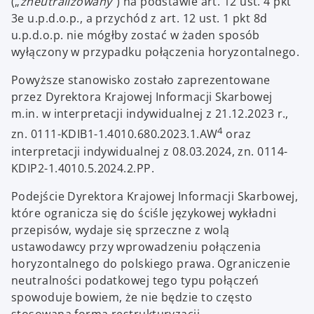
(„
zneutralizowany
”) na podstawie art. 12 ust. 4 pkt
3e u.p.d.o.p., a przychód z art. 12 ust. 1 pkt 8d
u.p.d.o.p. nie mógłby zostać w żaden sposób
wyłączony w przypadku połączenia horyzontalnego.
Powyższe stanowisko zostało zaprezentowane
przez Dyrektora Krajowej Informacji Skarbowej
m.in. w interpretacji indywidualnej z 21.12.2023 r.,
4
zn. 0111-KDIB1-1.4010.680.2023.1.AW
oraz
interpretacji indywidualnej z 08.03.2024, zn. 0114-
KDIP2-1.4010.5.2024.2.PP.
Podejście Dyrektora Krajowej Informacji Skarbowej,
które ogranicza się do ściśle językowej wykładni
przepisów, wydaje się sprzeczne z wolą
ustawodawcy przy wprowadzeniu połączenia
horyzontalnego do polskiego prawa. Ograniczenie
neutralności podatkowej tego typu połączeń
spowoduje bowiem, że nie będzie to często
stosowana forma restrukturyzacji.