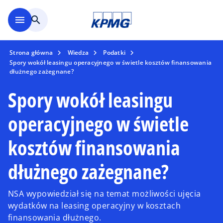
Skip to main content
menu
search
Strona główna
Wiedza
Podatki
Spory wokół leasingu operacyjnego w świetle kosztów finansowania
dłużnego zażegnane?
Spory wokół leasingu
operacyjnego w świetle
kosztów finansowania
dłużnego zażegnane?
NSA wypowiedział się na temat możliwości ujęcia
wydatków na leasing operacyjny w kosztach
finansowania dłużnego.