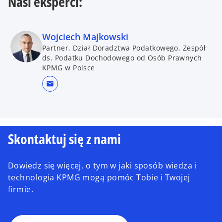
Nasi eksperci:
Wojciech Majkowski
Partner, Dział Doradztwa Podatkowego, Zespół
ds. Podatku Dochodowego od Osób Prawnych
KPMG w Polsce
mail
Skontaktuj się z nami
Dowiedz się więcej, o tym w jaki sposób wiedza i
technologia KPMG mogą pomóc Tobie i Twojej
firmie.