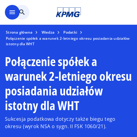
Skip to main content
menu
search
Strona główna
Wiedza
Podatki
Połączenie spółek a warunek 2-letniego okresu posiadania udziałów
istotny dla WHT
Połączenie spółek a
warunek 2-letniego okresu
posiadania udziałów
istotny dla WHT
Sukcesja podatkowa dotyczy także biegu tego
okresu (wyrok NSA o sygn. II FSK 1060/21).