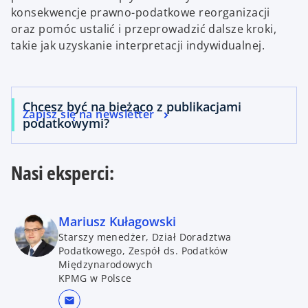
konsekwencje prawno-podatkowe reorganizacji
oraz pomóc ustalić i przeprowadzić dalsze kroki,
takie jak uzyskanie interpretacji indywidualnej.
Chcesz być na bieżąco z publikacjami
Zapisz się na newsletter
podatkowymi?
Nasi eksperci:
Mariusz Kułagowski
Starszy menedżer, Dział Doradztwa
Podatkowego, Zespół ds. Podatków
Międzynarodowych
KPMG w Polsce
mail