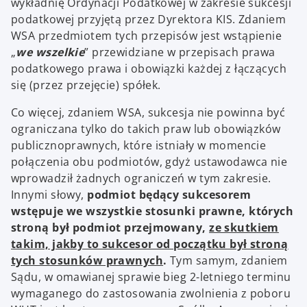
wykładnię Ordynacji Podatkowej w zakresie sukcesji
podatkowej przyjętą przez Dyrektora KIS. Zdaniem
WSA przedmiotem tych przepisów jest wstąpienie
„
we wszelkie
” przewidziane w przepisach prawa
podatkowego prawa i obowiązki każdej z łączących
się (przez przejęcie) spółek.
Co więcej, zdaniem WSA, sukcesja nie powinna być
ograniczana tylko do takich praw lub obowiązków
publicznoprawnych, które istniały w momencie
połączenia obu podmiotów, gdyż ustawodawca nie
wprowadził żadnych ograniczeń w tym zakresie.
Innymi słowy,
podmiot będący sukcesorem
wstępuje we wszystkie stosunki prawne, których
stroną był podmiot przejmowany,
ze skutkiem
takim, jakby to sukcesor od początku był stroną
tych stosunków prawnych
.
Tym samym, zdaniem
Sądu, w omawianej sprawie bieg 2-letniego terminu
wymaganego do zastosowania zwolnienia z poboru