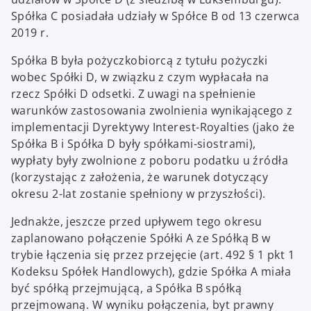
Spółka C posiadała udziały w Spółce B od 13 czerwca
2019 r.
Spółka B była pożyczkobiorcą z tytułu pożyczki
wobec Spółki D, w związku z czym wypłacała na
rzecz Spółki D odsetki. Z uwagi na spełnienie
warunków zastosowania zwolnienia wynikającego z
implementacji Dyrektywy Interest-Royalties (jako że
Spółka B i Spółka D były spółkami-siostrami),
wypłaty były zwolnione z poboru podatku u źródła
(korzystając z założenia, że warunek dotyczący
okresu 2-lat zostanie spełniony w przyszłości).
Jednakże, jeszcze przed upływem tego okresu
zaplanowano połączenie Spółki A ze Spółką B w
trybie łączenia się przez przejęcie (art. 492 § 1 pkt 1
Kodeksu Spółek Handlowych), gdzie Spółka A miała
być spółką przejmującą, a Spółka B spółką
przejmowaną. W wyniku połączenia, byt prawny