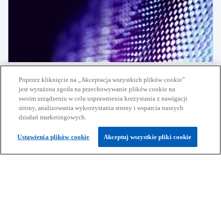
Doradztwo podatkowe
Poprzez kliknięcie na „Akceptacja wszystkich plików cookie”
jest wyrażona zgoda na przechowywanie plików cookie na
Kompleksowe wsparcie podatkowe dla firm – od
swoim urządzeniu w celu usprawnienia korzystania z nawigacji
opracowania strategii po wdrożenie rozwiązań i
Dowiedz się więcej
strony, analizowania wykorzystania strony i wsparcia naszych
zapewnienie zgodności z przepisami.
działań marketingowych.
Ustawienia plików cookie
Akceptuj wszystkie pliki cookie
Pozostańmy w kontakcie
Nasze usługi