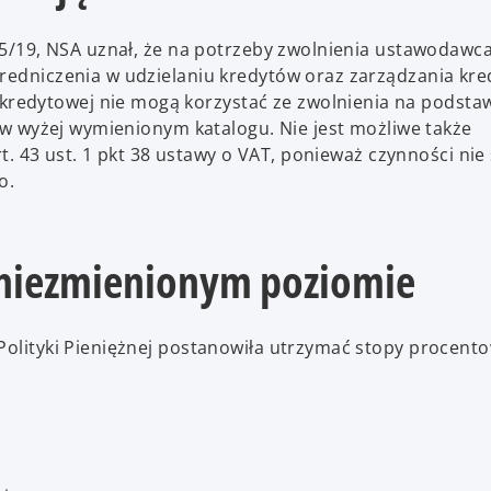
165/19, NSA uznał, że na potrzeby zwolnienia ustawodawc
średniczenia w udzielaniu kredytów oraz zarządzania kre
edytowej nie mogą korzystać ze zwolnienia na podstawi
ę w wyżej wymienionym katalogu. Nie jest możliwe także
art. 43 ust. 1 pkt 38 ustawy o VAT, ponieważ czynności nie
o.
niezmienionym poziomie
 Polityki Pieniężnej postanowiła utrzymać stopy procen