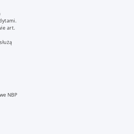
a
dytami.
e art.
 służą
towe NBP