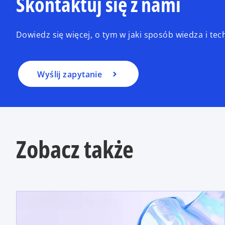
Skontaktuj się z nami
Dowiedz się więcej, o tym w jaki sposób wiedza i t
Wyślij zapytanie
Zobacz także