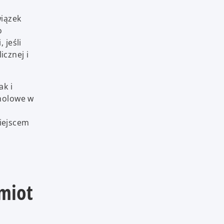
wiązek
o
 jeśli
cznej i
ak i
oholowe w
iejscem
dmiot