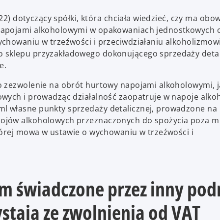
/22) dotyczący spółki, która chciała wiedzieć, czy ma obo
 napojami alkoholowymi w opakowaniach jednostkowych 
chowaniu w trzeźwości i przeciwdziałaniu alkoholizmowi,
 sklepu przyzakładowego dokonującego sprzedaży detali
e.
 zezwolenie na obrót hurtowy napojami alkoholowymi, j
owych i prowadząc działalność zaopatruje w napoje alk
l własne punkty sprzedaży detalicznej, prowadzone na
pojów alkoholowych przeznaczonych do spożycia poza m
tórej mowa w ustawie o wychowaniu w trzeźwości i
em świadczone przez inny po
stają ze zwolnienia od VAT