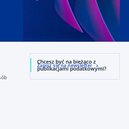
Chcesz być na bieżąco z
Zapisz się na newsletter
publikacjami podatkowymi?
sób
a