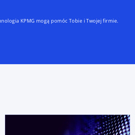
echnologia KPMG mogą pomóc Tobie i Twojej firmie.