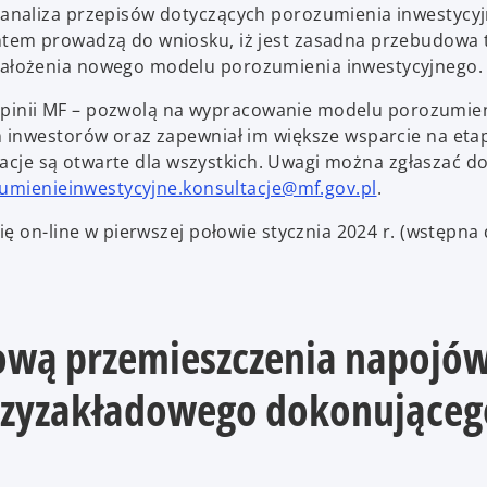
analiza przepisów dotyczących porozumienia inwestycy
tem prowadzą do wniosku, iż jest zasadna przebudowa 
ałożenia nowego modelu porozumienia inwestycyjnego.
w opinii MF – pozwolą na wypracowanie modelu porozumie
 inwestorów oraz zapewniał im większe wsparcie na eta
ltacje są otwarte dla wszystkich. Uwagi można zgłaszać d
umienieinwestycyjne.konsultacje@mf.gov.pl
.
ę on-line w pierwszej połowie stycznia 2024 r. (wstępna 
lową przemieszczenia napojó
rzyzakładowego dokonująceg