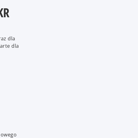
KR
az dla
arte dla
 nowego