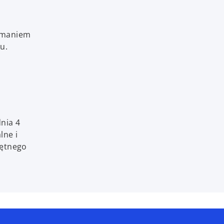
zymaniem
u.
nia 4
lne i
iętnego