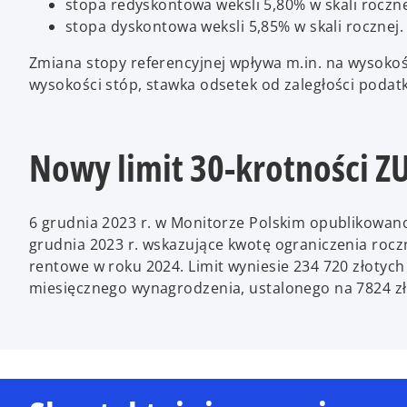
stopa redyskontowa weksli 5,80% w skali roczn
stopa dyskontowa weksli 5,85% w skali rocznej.
Zmiana stopy referencyjnej wpływa m.in. na wysoko
wysokości stóp, stawka odsetek od zaległości podat
Nowy limit 30-krotności Z
6 grudnia 2023 r. w Monitorze Polskim opublikowano 
grudnia 2023 r. wskazujące kwotę ograniczenia roc
rentowe w roku 2024. Limit wyniesie 234 720 złotyc
miesięcznego wynagrodzenia, ustalonego na 7824 zł