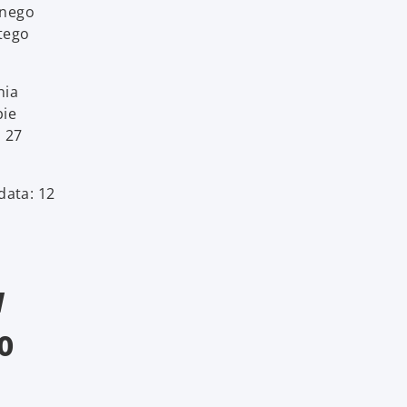
jnego
tego
nia
pie
o 27
data: 12
w
o