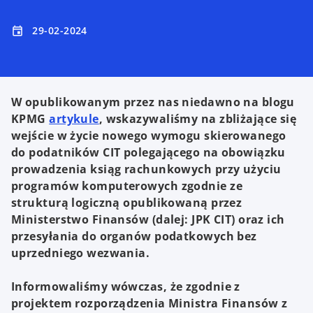
29-02-2024
event
W opublikowanym przez nas niedawno na blogu
o
KPMG
artykule
, wskazywaliśmy na zbliżające się
p
wejście w życie nowego wymogu skierowanego
e
do podatników CIT polegającego na obowiązku
n
prowadzenia ksiąg rachunkowych przy użyciu
s
programów komputerowych zgodnie ze
i
strukturą logiczną opublikowaną przez
n
Ministerstwo Finansów (dalej: JPK CIT) oraz ich
a
przesyłania do organów podatkowych bez
n
uprzedniego wezwania.
e
w
Informowaliśmy wówczas, że zgodnie z
t
projektem rozporządzenia Ministra Finansów z