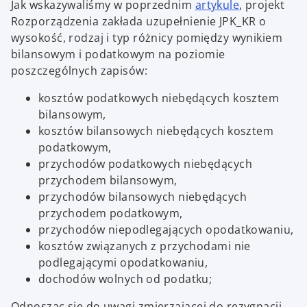
o
Jak wskazywaliśmy w poprzednim
artykule
, projekt
p
Rozporządzenia zakłada uzupełnienie JPK_KR o
e
wysokość, rodzaj i typ różnicy pomiędzy wynikiem
n
bilansowym i podatkowym na poziomie
s
poszczególnych zapisów:
i
kosztów podatkowych niebędących kosztem
n
bilansowym,
a
kosztów bilansowych niebędących kosztem
n
podatkowym,
e
przychodów podatkowych niebędących
w
przychodem bilansowym,
t
przychodów bilansowych niebędących
a
przychodem podatkowym,
b
przychodów niepodlegających opodatkowaniu,
kosztów związanych z przychodami nie
podlegającymi opodatkowaniu,
dochodów wolnych od podatku;
Odnosząc się do uwagi zmierzającej do rezygnacji