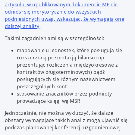
artykułu, w opublikowanym dokumencie MF nie
odniósł się merytorycznie do wszystkich
podniesionych uwag, wskazując, że wymagają one
dalszej analizy
.
Takimi zagadnieniami są w szczególności:
mapowanie u jednostek, które posługują się
rozszerzoną prezentacją bilansu (np.
prezentując rozliczenia międzyokresowe z
kontraktów długoterminowych) bądź
posługujących się różnym nazewnictwem
poszczególnych kont
stosowanie znaczników przez podmioty
prowadzące księgi wg MSR.
Jednocześnie, nie można wykluczyć, że dalsze
obszary wymagające takich analiz mogą ujawnić się
podczas planowanej konferencji uzgodnieniowej.