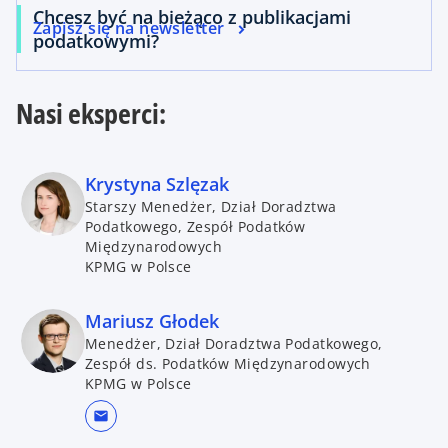
Chcesz być na bieżąco z publikacjami
Zapisz się na newsletter
podatkowymi?
Nasi eksperci:
Krystyna Szlęzak
Starszy Menedżer, Dział Doradztwa
Podatkowego, Zespół Podatków
Międzynarodowych
KPMG w Polsce
Mariusz Głodek
Menedżer, Dział Doradztwa Podatkowego,
Zespół ds. Podatków Międzynarodowych
KPMG w Polsce
mail