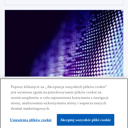
Doradztwo podatkowe
Poprzez kliknięcie na „Akceptacja wszystkich plików cookie”
jest wyrażona zgoda na przechowywanie plików cookie na
Kompleksowe wsparcie podatkowe dla firm – od
swoim urządzeniu w celu usprawnienia korzystania z nawigacji
opracowania strategii po wdrożenie rozwiązań i
Dowiedz się więcej
strony, analizowania wykorzystania strony i wsparcia naszych
zapewnienie zgodności z przepisami.
działań marketingowych.
Ustawienia plików cookie
Akceptuj wszystkie pliki cookie