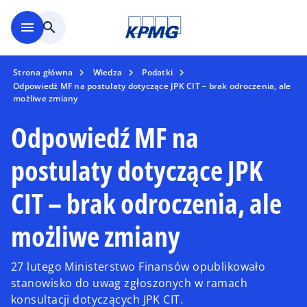
Skip to main content
menu
search
Strona główna
Wiedza
Podatki
Odpowiedź MF na postulaty dotyczące JPK CIT – brak odroczenia, ale
możliwe zmiany
Odpowiedź MF na
postulaty dotyczące JPK
CIT – brak odroczenia, ale
możliwe zmiany
27 lutego Ministerstwo Finansów opublikowało
stanowisko do uwag zgłoszonych w ramach
konsultacji dotyczących JPK CIT.