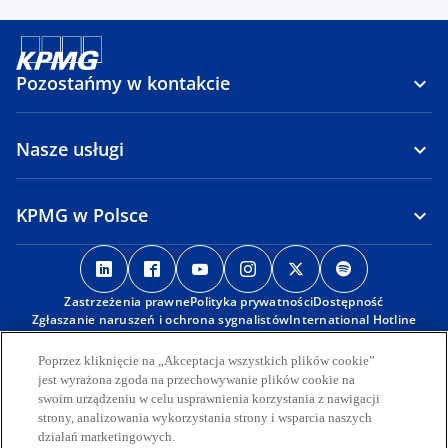
Pozostańmy w kontakcie
Nasze usługi
KPMG w Polsce
o
o
o
o
o
o
p
p
p
p
p
p
Zastrzeżenia prawne
e
e
Polityka prywatności
e
e
Dostępność
e
e
Zgłaszanie naruszeń i ochrona sygnalistów
International Hotline
n
n
n
n
n
n
s
s
s
s
s
s
Poprzez kliknięcie na „Akceptacja wszystkich plików cookie”
© 2026 KPMG Sp. z o.o., polska spółka z ograniczoną
i
i
i
i
i
i
odpowiedzialnością i członek globalnej organizacji KPMG składającej
jest wyrażona zgoda na przechowywanie plików cookie na
się z niezależnych spółek członkowskich stowarzyszonych z KPMG
n
n
n
n
n
n
swoim urządzeniu w celu usprawnienia korzystania z nawigacji
International Limited, prywatną spółką angielską z
strony, analizowania wykorzystania strony i wsparcia naszych
a
a
a
a
a
a
odpowiedzialnością ograniczoną do wysokości gwarancji. Wszelkie
działań marketingowych.