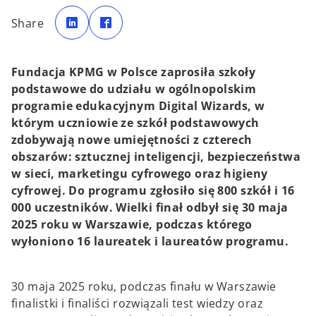
o
o
p
p
Share
e
e
n
n
s
s
i
i
n
n
a
a
Fundacja KPMG w Polsce zaprosiła szkoły
n
n
e
e
podstawowe do udziału w ogólnopolskim
w
w
t
t
programie edukacyjnym Digital Wizards, w
a
a
b
b
którym uczniowie ze szkół podstawowych
zdobywają nowe umiejętności z czterech
obszarów: sztucznej inteligencji, bezpieczeństwa
w sieci, marketingu cyfrowego oraz higieny
cyfrowej. Do programu zgłosiło się 800 szkół i 16
000 uczestników. Wielki finał odbył się 30 maja
2025 roku w Warszawie, podczas którego
wyłoniono 16 laureatek i laureatów programu.
30 maja 2025 roku, podczas finału w Warszawie
finalistki i finaliści rozwiązali test wiedzy oraz