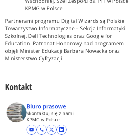
Wschodniej, Szef Zespołu ds. PIT w Polsce
KPMG w Polsce
Partnerami programu Digital Wizards są Polskie
Towarzystwo Informatyczne – Sekcja Informatyki
Szkolnej, Dell Technologies oraz Google for
Education. Patronat Honorowy nad programem
objęli Minister Edukacji Barbara Nowacka oraz
Ministerstwo Cyfryzacji.
Kontakt
Biuro prasowe
Skontaktuj się z nami
KPMG w Polsce
mail
call
o
o