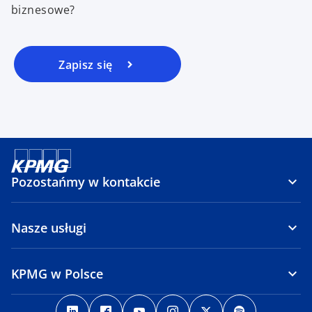
biznesowe?
Zapisz się
Pozostańmy w kontakcie
Nasze usługi
KPMG w Polsce
o
o
o
o
o
o