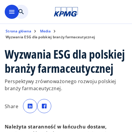
Skip to main content
menu
search
Strona główna
Media
Wyzwania ESG dla polskiej branży farmaceutycznej
Wyzwania ESG dla polskiej
branży farmaceutycznej
Perspektywy zrównoważonego rozwoju polskiej
branży farmaceutycznej.
o
o
p
p
Share
e
e
n
n
s
s
i
i
n
n
a
a
Należyta staranność w łańcuchu dostaw,
n
n