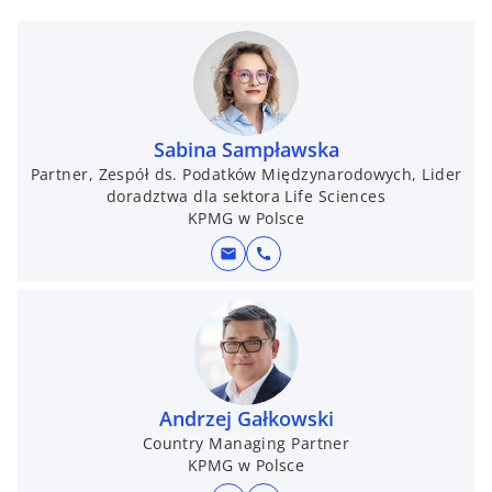
e
e
n
n
s
s
i
i
n
n
a
a
Sabina Sampławska
n
n
Partner, Zespół ds. Podatków Międzynarodowych, Lider
e
e
doradztwa dla sektora Life Sciences
KPMG w Polsce
w
w
t
t
mail
call
a
a
b
b
Andrzej Gałkowski
Country Managing Partner
KPMG w Polsce