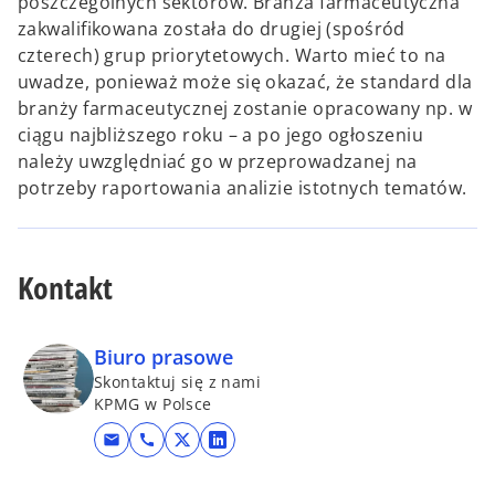
poszczególnych sektorów. Branża farmaceutyczna
zakwalifikowana została do drugiej (spośród
czterech) grup priorytetowych. Warto mieć to na
uwadze, ponieważ może się okazać, że standard dla
branży farmaceutycznej zostanie opracowany np. w
ciągu najbliższego roku – a po jego ogłoszeniu
należy uwzględniać go w przeprowadzanej na
potrzeby raportowania analizie istotnych tematów.
Kontakt
Biuro prasowe
Skontaktuj się z nami
KPMG w Polsce
mail
call
o
o
p
p