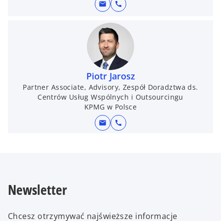
mail
call
Piotr Jarosz
Partner Associate, Advisory, Zespół Doradztwa ds.
Centrów Usług Wspólnych i Outsourcingu
KPMG w Polsce
mail
call
Newsletter
Chcesz otrzymywać najświeższe informacje