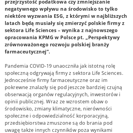
e
e
przejrzystość podatkowa czy zmniejszanie
w
w
t
t
negatywnego wpływu na środowisko to tylko
a
a
b
b
niektóre wyzwania ESG, z którymi w najbliższych
latach będą musiały się zmierzyć polskie firmy z
sektora Life Sciences – wynika z najnowszego
opracowania KPMG w Polsce pt. „Perspektywy
zrównoważonego rozwoju polskiej branży
farmaceutycznej”.
Pandemia COVID-19 unaoczniła jak istotną rolę
społeczną odgrywają firmy z sektora Life Sciences.
Jednocześnie firmy farmaceutyczne oraz im
pokrewne znalazły się pod jeszcze bardziej czujną
obserwacją organów regulacyjnych, inwestorów i
opinii publicznej. Wraz ze wzrostem obaw o
środowisko, zmiany klimatyczne, nierówności
społeczne i odpowiedzialność korporacyjną,
przedsiębiorstwa zmuszone są do brania pod
uwagę także innych czynników poza wynikami