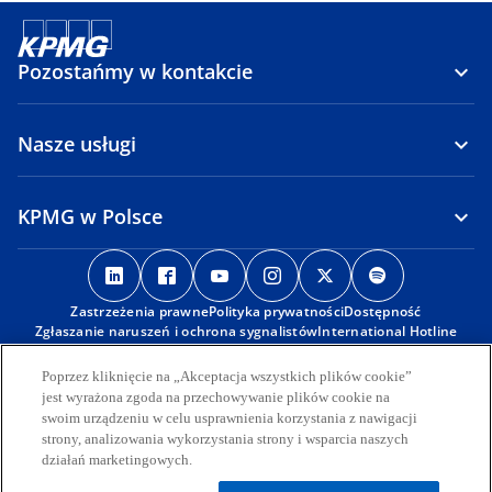
Pozostańmy w kontakcie
Nasze usługi
KPMG w Polsce
o
o
o
o
o
o
p
p
p
p
p
p
Zastrzeżenia prawne
e
e
Polityka prywatności
e
e
Dostępność
e
e
Zgłaszanie naruszeń i ochrona sygnalistów
International Hotline
n
n
n
n
n
n
s
s
s
s
s
s
© 2026 KPMG Sp. z o.o., polska spółka z ograniczoną
Poprzez kliknięcie na „Akceptacja wszystkich plików cookie”
i
i
i
i
i
i
odpowiedzialnością i członek globalnej organizacji KPMG składającej
jest wyrażona zgoda na przechowywanie plików cookie na
się z niezależnych spółek członkowskich stowarzyszonych z KPMG
n
n
n
n
n
n
swoim urządzeniu w celu usprawnienia korzystania z nawigacji
International Limited, prywatną spółką angielską z
strony, analizowania wykorzystania strony i wsparcia naszych
a
a
a
a
a
a
odpowiedzialnością ograniczoną do wysokości gwarancji. Wszelkie
działań marketingowych.
n
n
n
n
n
n
prawa zastrzeżone.