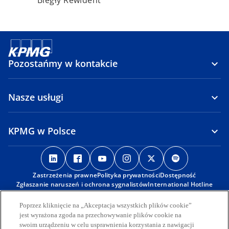
Biegły Rewident
Pozostańmy w kontakcie
Nasze usługi
KPMG w Polsce
o
o
o
o
o
o
p
p
p
p
p
p
Zastrzeżenia prawne
e
e
Polityka prywatności
e
e
Dostępność
e
e
Zgłaszanie naruszeń i ochrona sygnalistów
International Hotline
n
n
n
n
n
n
s
s
s
s
s
s
© 2026 KPMG Sp. z o.o., polska spółka z ograniczoną
Poprzez kliknięcie na „Akceptacja wszystkich plików cookie”
i
i
i
i
i
i
odpowiedzialnością i członek globalnej organizacji KPMG składającej
jest wyrażona zgoda na przechowywanie plików cookie na
się z niezależnych spółek członkowskich stowarzyszonych z KPMG
n
n
n
n
n
n
swoim urządzeniu w celu usprawnienia korzystania z nawigacji