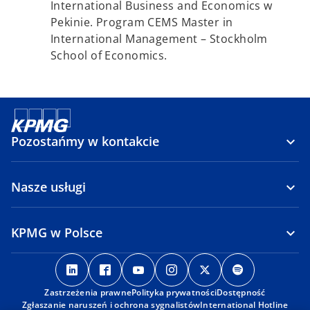
International Business and Economics w
Pekinie. Program CEMS Master in
International Management – Stockholm
School of Economics.
Pozostańmy w kontakcie
Nasze usługi
KPMG w Polsce
o
o
o
o
o
o
p
p
p
p
p
p
Zastrzeżenia prawne
e
e
Polityka prywatności
e
e
Dostępność
e
e
Zgłaszanie naruszeń i ochrona sygnalistów
International Hotline