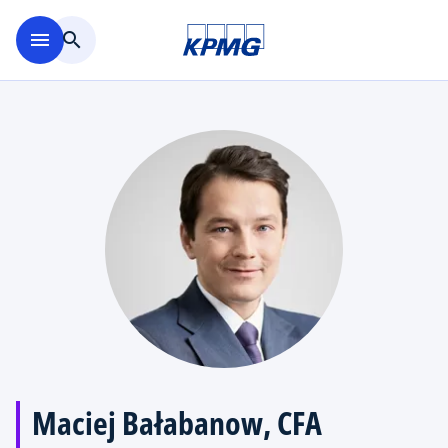
Skip to main content
menu
search
Maciej Bałabanow, CFA