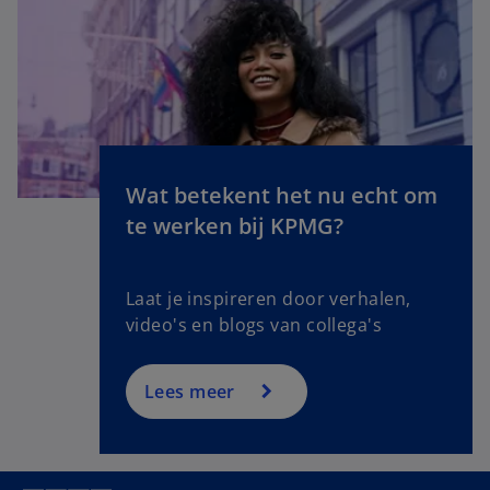
e
n
s
i
n
a
n
Wat betekent het nu echt om
e
o
te werken bij KPMG?
w
p
t
e
a
n
Laat je inspireren door verhalen,
b
s
video's en blogs van collega's
i
n
a
Lees meer
n
e
w