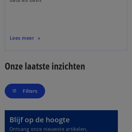
Lees meer
Onze laatste inzichten
Filters
tune
o
p
e
Blijf op de hoogte
n
Ontvang onze nieuwste artikelen,
s