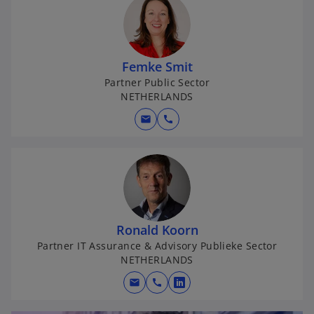
Femke Smit
Partner Public Sector
NETHERLANDS
mail
call
Ronald Koorn
Partner IT Assurance & Advisory Publieke Sector
NETHERLANDS
mail
call
o
p