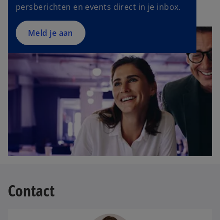
persberichten en events direct in je inbox.
i
n
a
Meld je aan
n
e
w
t
a
b
Contact