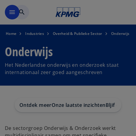
Naar hoofdinhoud gaan
menu
search
Home
Industries
Overheid & Publieke Sector
Onderwijs
Onderwijs
Het Nederlandse onderwijs en onderzoek staat
internationaal zeer goed aangeschreven
Ontdek meer
Onze laatste inzichten
Bljif op de 
De sectorgroep Onderwijs & Onderzoek werkt
multidisciplinair samen om met specifieke