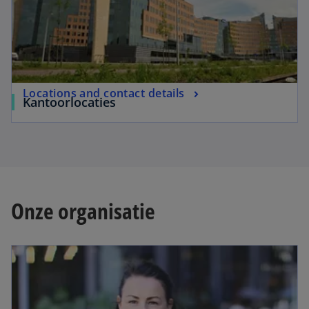
n
e
w
t
a
Locations and contact details
b
Kantoorlocaties
Onze organisatie