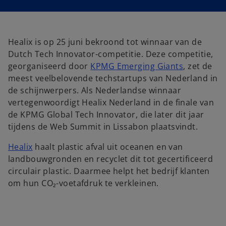
i
i
n
n
a
a
n
n
e
e
w
w
t
t
Healix is op 25 juni bekroond tot winnaar van de
a
a
b
b
Dutch Tech Innovator-competitie. Deze competitie,
o
georganiseerd door
KPMG Emerging Giants
, zet de
p
meest veelbelovende techstartups van Nederland in
e
de schijnwerpers. Als Nederlandse winnaar
n
vertegenwoordigt Healix Nederland in de finale van
s
de KPMG Global Tech Innovator, die later dit jaar
i
tijdens de Web Summit in Lissabon plaatsvindt.
n
o
Healix
haalt plastic afval uit oceanen en van
a
p
landbouwgronden en recyclet dit tot gecertificeerd
n
e
circulair plastic. Daarmee helpt het bedrijf klanten
e
n
om hun CO₂-voetafdruk te verkleinen.
w
s
t
i
a
n
b