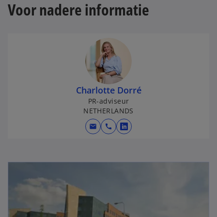
Voor nadere informatie
Charlotte Dorré
PR-adviseur
NETHERLANDS
mail
call
o
p
e
n
s
i
n
a