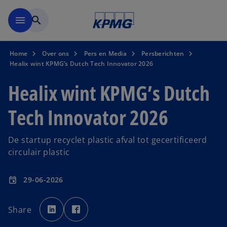
Naar hoofdinhoud gaan
menu
search
Home
Over ons
Pers en Media
Persberichten
Healix wint KPMG’s Dutch Tech Innovator 2026
Healix wint KPMG’s Dutch
Tech Innovator 2026
De startup recyclet plastic afval tot gecertificeerd
circulair plastic
29-06-2026
event
o
o
p
p
Share
e
e
n
n
s
s