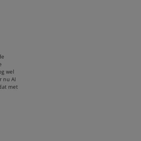
de
e
og wel
r nu AI
 dat met