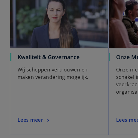
a
a
b
b
Kwaliteit & Governance
Onze M
Wij scheppen vertrouwen en
Onze me
maken verandering mogelijk.
schakel 
veerkrac
organisat
Lees meer
Lees me