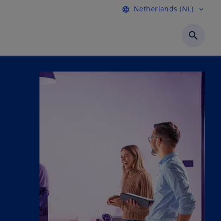
Netherlands (NL)
language
expand_more
search