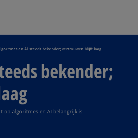
Naar hoofdinhoud gaan
lgoritmes en AI steeds bekender; vertrouwen blijft laag
steeds bekender;
laag
t op algoritmes en AI belangrijk is