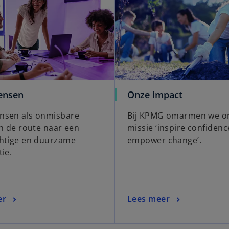
ensen
Onze impact
nsen als onmisbare
Bij KPMG omarmen we o
in de route naar een
missie ‘inspire confidenc
htige en duurzame
empower change’.
ie.
er
Lees meer