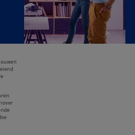
trouwen
oeiend
de
aren
enover
gende
dse