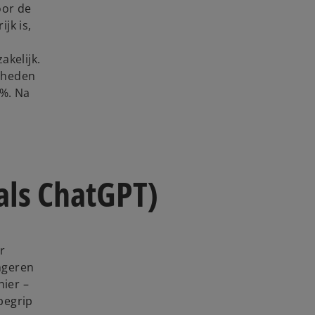
oor de
jk is,
akelijk.
rheden
5%. Na
oals ChatGPT)
r
ongeren
hier –
begrip