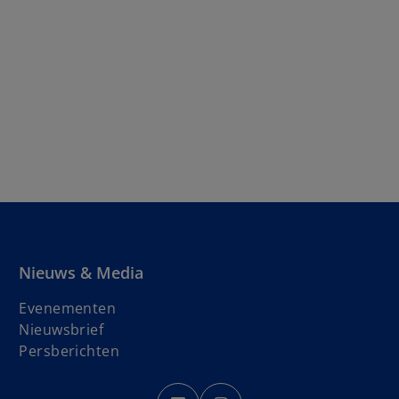
Nieuws & Media
Evenementen
o
Nieuwsbrief
p
Persberichten
e
n
o
o