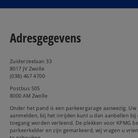
i
n
a
n
e
Adresgegevens
w
t
a
b
Zuiderzeelaan 33
8017 JV Zwolle
(038) 467 4700
Postbus 505
8000 AM Zwolle
Onder het pand is een parkeergarage aanwezig. Uw 
aanmelden, bij het inrijden kunt u dan aanbellen bij
toegang worden verleend. De plekken voor KPMG be
parkeerkelder en zijn gemarkeerd, wij vragen u vrie
te gebruiken.