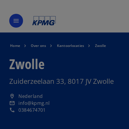
menu
Home
Over ons
Kantoorlocaties
Zwolle
Zwolle
Zuiderzeelaan 33, 8017 JV Zwolle
o
Nederland
location_on
p
info@kpmg.nl
email
e
0384674701
phone
n
s