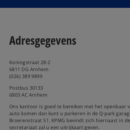
i
n
a
n
e
Adresgegevens
w
t
a
b
Koningstraat 28-2
6811 DG Arnhem
(026) 389 9899
Postbus 30133
6803 AC Arnhem
Ons kantoor is goed te bereiken met het openbaar 
auto komen dan kunt u parkeren in de Q-park garag
Broerenstraat 51. KPMG bevindt zich hiernaast in de
secretariaat zal u een uitrijkaart geven.