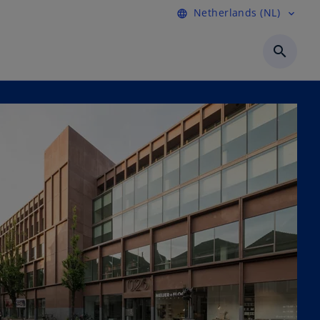
Netherlands (NL)
language
expand_more
search