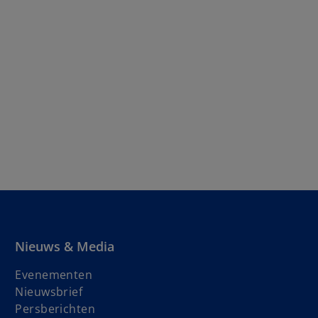
Nieuws & Media
Evenementen
o
Nieuwsbrief
p
Persberichten