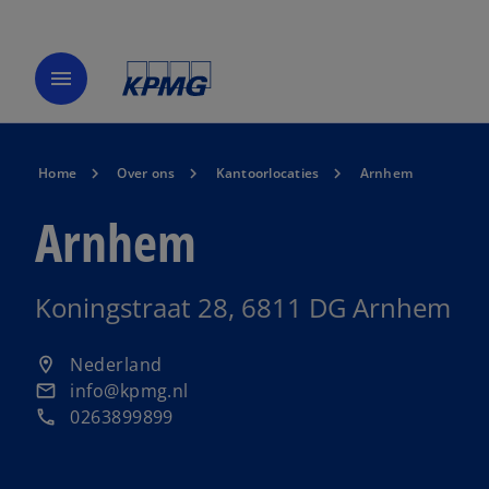
menu
Home
Over ons
Kantoorlocaties
Arnhem
Arnhem
Koningstraat 28, 6811 DG Arnhem
o
Nederland
location_on
p
info@kpmg.nl
email
e
0263899899
phone
n
s