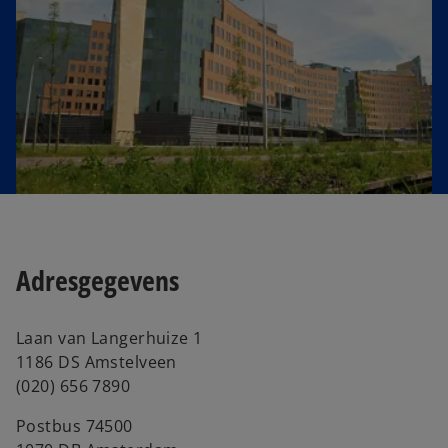
e
w
t
a
b
Adresgegevens
Laan van Langerhuize 1
1186 DS Amstelveen
(020) 656 7890
Postbus 74500