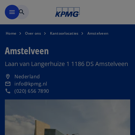
Naar hoofdinhoud gaan
menu
search
Home
Over ons
Kantoorlocaties
Amstelveen
Amstelveen
Laan van Langerhuize 1 1186 DS Amstelveen
o
Nederland
location_on
p
info@kpmg.nl
email
e
(020) 656 7890
phone
n
s
i
n
a
n