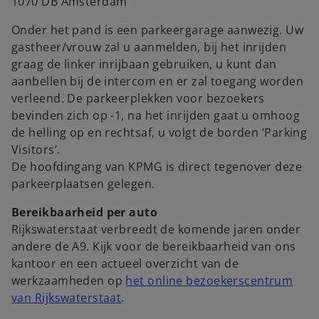
1070 DB Amsterdam
Onder het pand is een parkeergarage aanwezig. Uw
gastheer/vrouw zal u aanmelden, bij het inrijden
graag de linker inrijbaan gebruiken, u kunt dan
aanbellen bij de intercom en er zal toegang worden
verleend. De parkeerplekken voor bezoekers
bevinden zich op -1, na het inrijden gaat u omhoog
de helling op en rechtsaf, u volgt de borden ‘Parking
Visitors’.
De hoofdingang van KPMG is direct tegenover deze
parkeerplaatsen gelegen.
Bereikbaarheid per auto
Rijkswaterstaat verbreedt de komende jaren onder
andere de A9. Kijk voor de bereikbaarheid van ons
kantoor en een actueel overzicht van de
werkzaamheden op
het online bezoekerscentrum
o
van Rijkswaterstaat
.
p