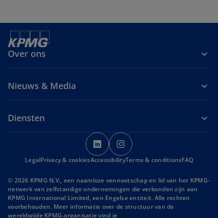
Over ons
Nieuws & Media
Diensten
o
o
p
p
Legal
Privacy & cookies
Accessibility
e
Terms & conditions
e
FAQ
n
n
© 2026 KPMG N.V., een naamloze vennootschap en lid van het KPMG-
s
s
netwerk van zelfstandige ondernemingen die verbonden zijn aan
i
i
KPMG International Limited, een Engelse entiteit. Alle rechten
voorbehouden. Meer informatie over de structuur van de
n
n
wereldwijde KPMG‑organisatie vind je