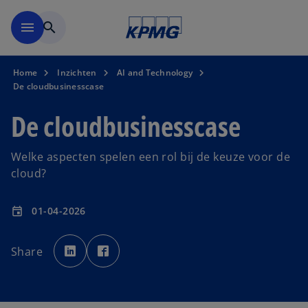
Naar hoofdinhoud gaan
menu
search
Home
Inzichten
AI and Technology
De cloudbusinesscase
De cloudbusinesscase
Welke aspecten spelen een rol bij de keuze voor de
cloud?
01-04-2026
event
o
o
p
p
Share
e
e
n
n
s
s
i
i
n
n
a
a
n
n