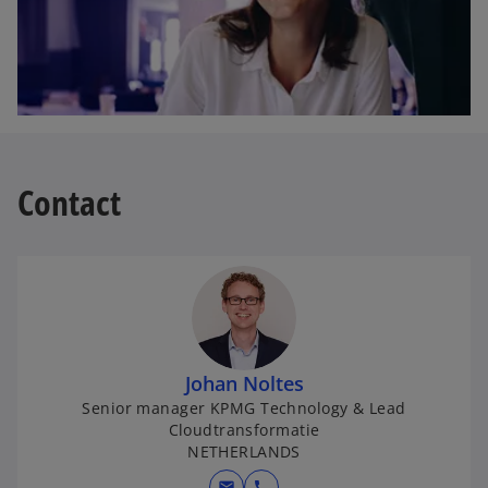
Contact
Johan Noltes
Senior manager KPMG Technology & Lead
Cloudtransformatie
NETHERLANDS
mail
call