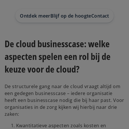
e
e
w
w
t
t
a
a
Ontdek meer
Blijf op de hoogte
Contact
b
b
De cloud businesscase: welke
aspecten spelen een rol bij de
keuze voor de cloud?
De structurele gang naar de cloud vraagt altijd om
een gedegen businesscase – iedere organisatie
heeft een businesscase nodig die bij haar past. Voor
organisaties in de zorg kijken wij hierbij naar drie
zaken:
Kwantitatieve aspecten zoals kosten en