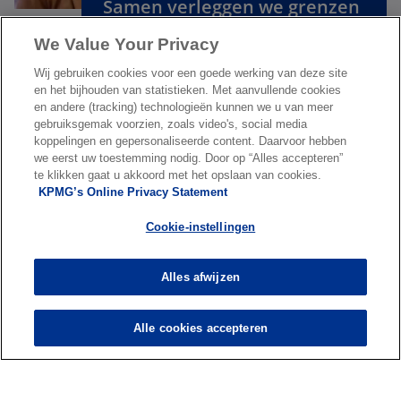
n
Samen verleggen we grenzen
e
s
in digitale transformatie
w
We Value Your Privacy
i
t
n
a
Wij gebruiken cookies voor een goede werking van deze site
a
Ontdek werken bij KPMG
en het bijhouden van statistieken. Met aanvullende cookies
b
n
en andere (tracking) technologieën kunnen we u van meer
gebruiksgemak voorzien, zoals video's, social media
e
koppelingen en gepersonaliseerde content. Daarvoor hebben
w
we eerst uw toestemming nodig. Door op “Alles accepteren”
t
te klikken gaat u akkoord met het opslaan van cookies.
KPMG’s Online Privacy Statement
a
Over ons
b
Cookie-instellingen
Nieuws & Media
Alles afwijzen
Diensten
Alle cookies accepteren
o
o
p
p