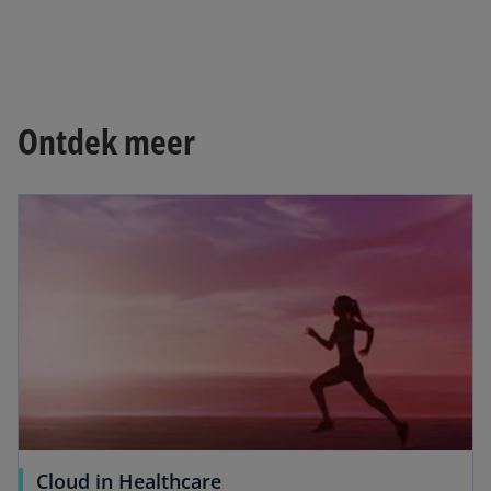
Ontdek meer
opens in a new tab
o
Cloud in Healthcare